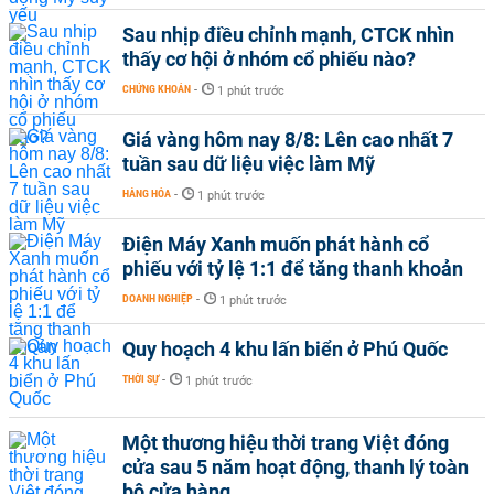
Sau nhịp điều chỉnh mạnh, CTCK nhìn
thấy cơ hội ở nhóm cổ phiếu nào?
CHỨNG KHOÁN
-
1 phút trước
Giá vàng hôm nay 8/8: Lên cao nhất 7
tuần sau dữ liệu việc làm Mỹ
HÀNG HÓA
-
1 phút trước
Điện Máy Xanh muốn phát hành cổ
phiếu với tỷ lệ 1:1 để tăng thanh khoản
DOANH NGHIỆP
-
1 phút trước
Quy hoạch 4 khu lấn biển ở Phú Quốc
THỜI SỰ
-
1 phút trước
Một thương hiệu thời trang Việt đóng
cửa sau 5 năm hoạt động, thanh lý toàn
bộ cửa hàng