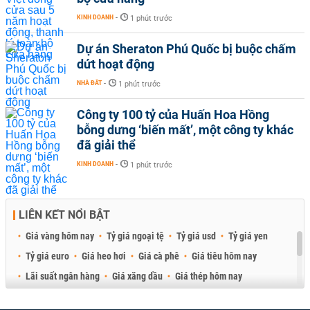
KINH DOANH
-
1 phút trước
Dự án Sheraton Phú Quốc bị buộc chấm
dứt hoạt động
NHÀ ĐẤT
-
1 phút trước
Công ty 100 tỷ của Huấn Hoa Hồng
bỗng dưng ‘biến mất’, một công ty khác
đã giải thể
KINH DOANH
-
1 phút trước
LIÊN KẾT NỔI BẬT
Giá vàng hôm nay
Tỷ giá ngoại tệ
Tỷ giá usd
Tỷ giá yen
Tỷ giá euro
Giá heo hơi
Giá cà phê
Giá tiêu hôm nay
Lãi suất ngân hàng
Giá xăng dầu
Giá thép hôm nay
Giá sầu riêng
Giá thịt heo
Giá gạo
Giá cao su