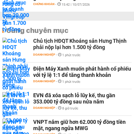
CHỨNG KHOÁN
-
15:42 | 10/07/2026
Cùng chuyên mục
Chủ tịch HĐQT Khoáng sản Hưng Thịnh
phải nộp lại hơn 1.500 tỷ đồng
DOANH NGHIỆP
-
1 phút trước
Điện Máy Xanh muốn phát hành cổ phiếu
với tỷ lệ 1:1 để tăng thanh khoản
DOANH NGHIỆP
-
1 phút trước
EVN đã xóa sạch lỗ lũy kế, thu gần
353.000 tỷ đồng sau nửa năm
DOANH NGHIỆP
-
8 giờ trước
VNPT nắm giữ hơn 62.000 tỷ đồng tiền
mặt, ngang ngửa MWG