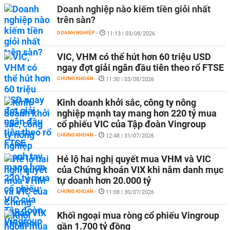
Doanh nghiệp nào kiếm tiền giỏi nhất
trên sàn?
DOANH NGHIỆP
-
11:13 | 03/08/2026
VIC, VHM có thể hút hơn 60 triệu USD
ngay đợt giải ngân đầu tiên theo rổ FTSE
CHỨNG KHOÁN
-
11:30 | 03/08/2026
Kinh doanh khởi sắc, công ty nông
nghiệp mạnh tay mang hơn 220 tỷ mua
cổ phiếu VIC của Tập đoàn Vingroup
CHỨNG KHOÁN
-
12:48 | 31/07/2026
Hé lộ hai nghị quyết mua VHM và VIC
của Chứng khoán VIX khi nắm danh mục
tự doanh hơn 20.000 tỷ
CHỨNG KHOÁN
-
11:08 | 30/07/2026
Khối ngoại mua ròng cổ phiếu Vingroup
gần 1.700 tỷ đồng