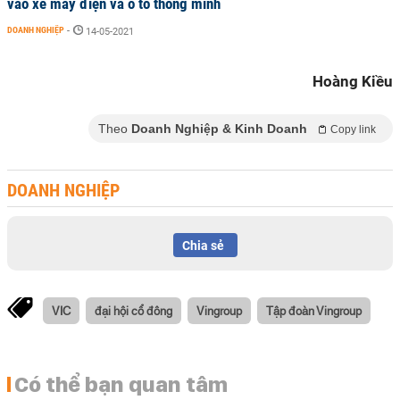
vào xe máy điện và ô tô thông minh
DOANH NGHIỆP
-
14-05-2021
Hoàng Kiều
Theo
Doanh Nghiệp & Kinh Doanh
Copy link
DOANH NGHIỆP
Chia sẻ
VIC
đại hội cổ đông
Vingroup
Tập đoàn Vingroup
Có thể bạn quan tâm