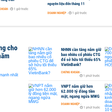
nguyên liệu đến tháng 11
KHOÁN
-
1 giờ trước
DOANH NGHIỆP
-
1 giờ trước
ng cho
NHNN cần tăng nắm giữ
 năm
bao nhiêu cổ phiếu CTG
để sở hữu tối thiểu 65%
VietinBank?
CHỨNG KHOÁN
-
1 phút trước
VNPT nắm giữ hơn
62.000 tỷ đồng tiền
mặt, ngang ngửa MWG
DOANH NGHIỆP
-
1 phút trước