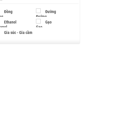
Đồng
Đường
Ethanol
Gạo
Gia súc - Gia cầm
Giấy
Gỗ
Hạt điều
Hồ tiêu - Hạt tiêu
Khí đốt
Kim loại khác
Mắc ca
Muối
Ngũ cốc
Nhựa - Hạt nhựa
Palladium
Phân bón