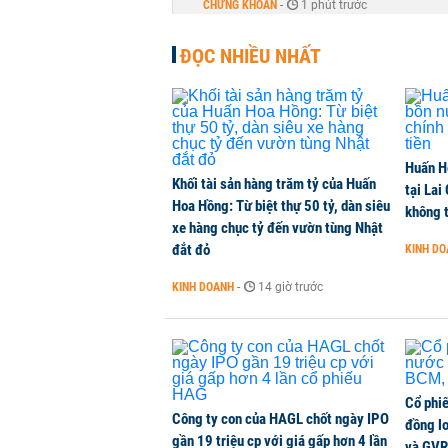
CHỨNG KHOÁN
-
1 phút trước
ĐỌC NHIỀU NHẤT
DMX hút gần 700 tỷ đồng vốn ngoạ
CHỨNG KHOÁN
-
1 phút trước
Chuyên gia Phạm Xuân Hoè chỉ ra 
Huấn H
còn 'tắc nghẽn'
Khối tài sản hàng trăm tỷ của Huấn
tại Lai
THỜI SỰ
-
1 phút trước
Hoa Hồng: Từ biệt thự 50 tỷ, dàn siêu
không t
xe hàng chục tỷ đến vườn tùng Nhật
đắt đỏ
KINH D
VNPT nắm giữ hơn 62.000 tỷ đồn
KINH DOANH
-
14 giờ trước
DOANH NGHIỆP
-
1 phút trước
Cổ phi
Công ty con của HAGL chốt ngày IPO
đồng l
gần 19 triệu cp với giá gấp hơn 4 lần
và GVR