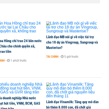
i trong phiên thứ hai lên HOSE
6 nguyên nhân khiến dòng vốn trong nền kinh tế
Lãnh đạo MB nói gì về việc tài trợ
oa Hồng chỉ trao 24 bồn nước
cho 18 dự án Vingroup, Sungroup và
 Châu cho chính quyền xã,
Masterise?
rao tiền
TÀI CHÍNH
-
5 giờ trước
OANH
-
1 phút trước
g tiền mặt, ngang ngửa MWG
ếu doanh nghiệp Nhà nước
Lãnh đạo Vinamilk: Tăng quy mô đàn
oạt hút tiền, VNM, BCM, GAS
bò thêm 8.000 con, đã chốt giá
 tăng trần