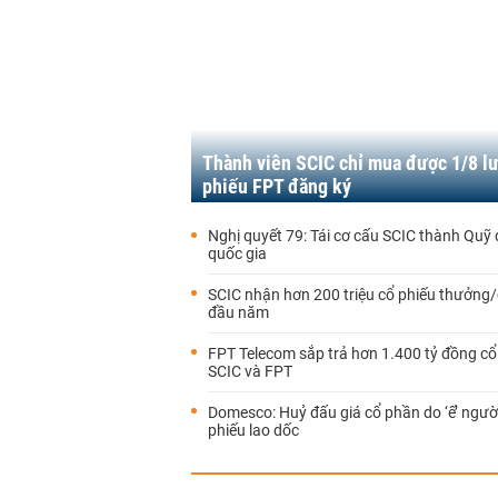
Thành viên SCIC chỉ mua được 1/8 l
phiếu FPT đăng ký
Nghị quyết 79: Tái cơ cấu SCIC thành Quỹ 
quốc gia
SCIC nhận hơn 200 triệu cổ phiếu thưởng/
đầu năm
FPT Telecom sắp trả hơn 1.400 tỷ đồng cổ
SCIC và FPT
Domesco: Huỷ đấu giá cổ phần do ‘ế’ ngườ
phiếu lao dốc