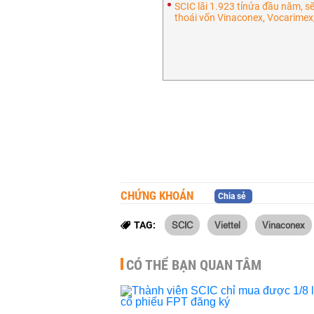
SCIC lãi 1.923 tỉnửa đầu năm, sẽ
thoái vốn Vinaconex, Vocarime
CHỨNG KHOÁN
Chia sẻ
SCIC
Viettel
Vinaconex
TAG:
CÓ THỂ BẠN QUAN TÂM