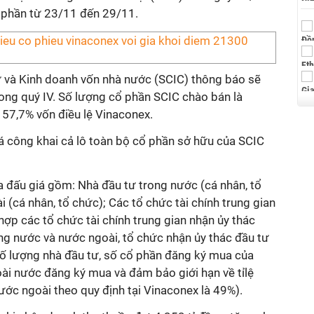
 phần từ 23/11 đến 29/11.
ư và Kinh doanh vốn nhà nước (SCIC) thông báo sẽ
g quý IV. Số lượng cổ phần SCIC chào bán là
57,7% vốn điều lệ Vinaconex.
iá công khai cả lô toàn bộ cổ phần sở hữu của SCIC
 đấu giá gồm: Nhà đầu tư trong nước (cá nhân, tổ
 (cá nhân, tổ chức); Các tổ chức tài chính trung gian
hợp các tổ chức tài chính trung gian nhận ủy thác
ng nước và nước ngoài, tổ chức nhận ủy thác đầu tư
số lượng nhà đầu tư, số cổ phần đăng ký mua của
ài nước đăng ký mua và đảm bảo giới hạn về tỉlệ
ước ngoài theo quy định tại Vinaconex là 49%).