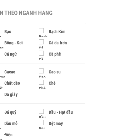
IN THEO NGÀNH HÀNG
Bạc
Bạch Kim
Bông - Sợi
Cá da trơn
Cá ngừ
Cà phê
Cacao
Cao su
Chất dẻo
Chè
Da giày
Đá quý
Dầu - Hạt dầu
Dầu mỏ
Dệt may
Điện