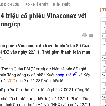
AO DỊCH LỚN
IPO - NIÊM YẾT
KIẾN THỨC
T
4 triệu cổ phiếu Vinaconex với
đồng/cp
 cổ phiếu Vinaconex dự kiến tổ chức tại Sở Giao
HNX) vào ngày 22/11. Thời gian thanh toán mua
1.
 Thông Quân Đội (Viettel) dự kiến sẽ bán đấu giá
 của Tổng công ty cổ phần Xuất
nhập khẩu
và Xây
 mã:
VCG
), chiếm 21,28% vốn điều lệ.
 phiếu. Giá khởi điểm lô cổ phần 2.002 tỉ đồng/lô.
 nhà đầu tư đáp ứng điều kiện là 12/11. Phiên đấu
Giao dịch Chứng khoán Hà Nội (HNX) vào ngày 22/11.