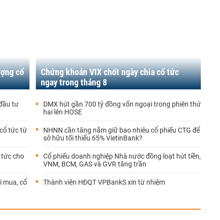
ượng cổ
Chứng khoán VIX chốt ngày chia cổ tức
ngay trong tháng 8
đầu tư
DMX hút gần 700 tỷ đồng vốn ngoại trong phiên thứ
hai lên HOSE
cổ tức từ
NHNN cần tăng nắm giữ bao nhiêu cổ phiếu CTG để
sở hữu tối thiểu 65% VietinBank?
 tức cho
Cổ phiếu doanh nghiệp Nhà nước đồng loạt hút tiền,
VNM, BCM, GAS và GVR tăng trần
i mua, cổ
Thành viên HĐQT VPBankS xin từ nhiệm