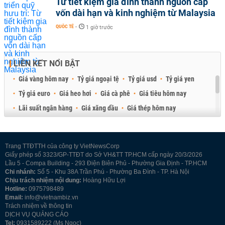
Từ tiết kiệm gia đình thành nguồn cấp
vốn dài hạn và kinh nghiệm từ Malaysia
QUỐC TẾ
-
1 giờ trước
LIÊN KẾT NỔI BẬT
Giá vàng hôm nay
Tỷ giá ngoại tệ
Tỷ giá usd
Tỷ giá yen
Tỷ giá euro
Giá heo hơi
Giá cà phê
Giá tiêu hôm nay
Lãi suất ngân hàng
Giá xăng dầu
Giá thép hôm nay
Giá sầu riêng
Giá thịt heo
Giá gạo
Giá cao su
Best Retail Brokers
Diễn đàn đầu tư Việt Nam 2026
Trang TTĐTTH của công ty VietNewsCorp
Giấy phép số 3323/GP-TTĐT do Sở VH&TT TP.HCM cấp ngày 20/3/2026
Lầu 5 - Compa Building - 293 Điện Biên Phủ - Phường Gia Định - TP.HCM
Chi nhánh:
Số 5 - Khu 38A Trần Phú - Phường Ba Đình - TP. Hà Nội
Chịu trách nhiệm nội dung:
Hoàng Hữu Lợi
Hotline:
0975798489
Email:
info@vietnambiz.vn
Trách nhiệm về thông tin
DỊCH VỤ QUẢNG CÁO
Tel:
0931589222 (Ms Ngọc)