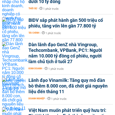
dưới 10 tỷ đồng
THỜI SỰ
-
1 phút trước
BIDV sắp phát hành gần 500 triệu cổ
phiếu, tăng vốn lên gần 77.800 tỷ
TÀI CHÍNH
-
1 phút trước
Dàn lãnh đạo GenZ nhà Vingroup,
Techcombank, VPBank, PC1: Người
nắm 10.000 tỷ đồng cổ phiếu, người
làm chủ tịch ở tuổi 27
KINH DOANH
-
1 phút trước
Lãnh đạo Vinamilk: Tăng quy mô đàn
bò thêm 8.000 con, đã chốt giá nguyên
liệu đến tháng 11
DOANH NGHIỆP
-
1 phút trước
Việt Nam muốn phát triển quỹ hưu trí: