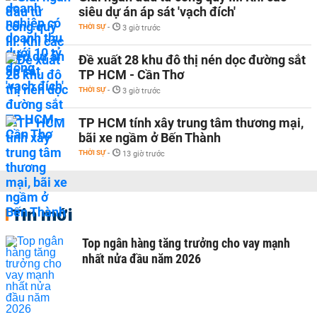
siêu dự án áp sát 'vạch đích'
THỜI SỰ
-
3 giờ trước
Đề xuất 28 khu đô thị nén dọc đường sắt
TP HCM - Cần Thơ
THỜI SỰ
-
3 giờ trước
TP HCM tính xây trung tâm thương mại,
bãi xe ngầm ở Bến Thành
THỜI SỰ
-
13 giờ trước
Tin mới
Top ngân hàng tăng trưởng cho vay mạnh
nhất nửa đầu năm 2026