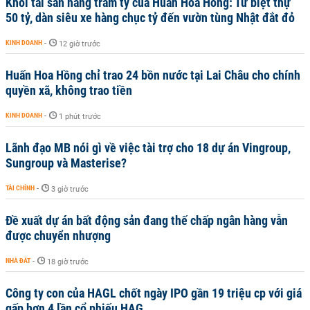
Khối tài sản hàng trăm tỷ của Huấn Hoa Hồng: Từ biệt thự
50 tỷ, dàn siêu xe hàng chục tỷ đến vườn tùng Nhật đắt đỏ
KINH DOANH
-
12 giờ trước
Huấn Hoa Hồng chỉ trao 24 bồn nước tại Lai Châu cho chính
quyền xã, không trao tiền
KINH DOANH
-
1 phút trước
Lãnh đạo MB nói gì về việc tài trợ cho 18 dự án Vingroup,
Sungroup và Masterise?
TÀI CHÍNH
-
3 giờ trước
Đề xuất dự án bất động sản đang thế chấp ngân hàng vẫn
được chuyển nhượng
NHÀ ĐẤT
-
18 giờ trước
Công ty con của HAGL chốt ngày IPO gần 19 triệu cp với giá
gấp hơn 4 lần cổ phiếu HAG