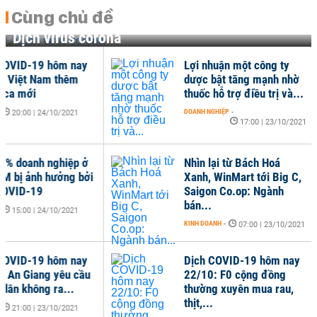
Cùng chủ đề
Dịch virus corona
OVID-19 hôm nay
Lợi nhuận một công ty
 Việt Nam thêm
dược bật tăng mạnh nhờ
ca mới
thuốc hỗ trợ điều trị và...
DOANH NGHIỆP
-
20:00 | 24/10/2021
17:00 | 23/10/2021
% doanh nghiệp ở
Nhìn lại từ Bách Hoá
 bị ảnh hưởng bởi
Xanh, WinMart tới Big C,
OVID-19
Saigon Co.op: Ngành
bán...
15:00 | 24/10/2021
KINH DOANH
-
07:00 | 23/10/2021
OVID-19 hôm nay
Dịch COVID-19 hôm nay
 An Giang yêu cầu
22/10: F0 cộng đồng
dân không ra...
thường xuyên mua rau,
thịt,...
21:00 | 23/10/2021