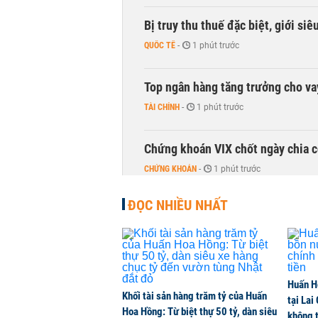
Bị truy thu thuế đặc biệt, giới si
QUỐC TẾ
-
1 phút trước
Top ngân hàng tăng trưởng cho v
TÀI CHÍNH
-
1 phút trước
Chứng khoán VIX chốt ngày chia c
CHỨNG KHOÁN
-
1 phút trước
ĐỌC NHIỀU NHẤT
DMX hút gần 700 tỷ đồng vốn ngoạ
CHỨNG KHOÁN
-
1 phút trước
Chuyên gia Phạm Xuân Hoè chỉ ra 
Huấn H
còn 'tắc nghẽn'
Khối tài sản hàng trăm tỷ của Huấn
tại Lai
THỜI SỰ
-
1 phút trước
Hoa Hồng: Từ biệt thự 50 tỷ, dàn siêu
không t