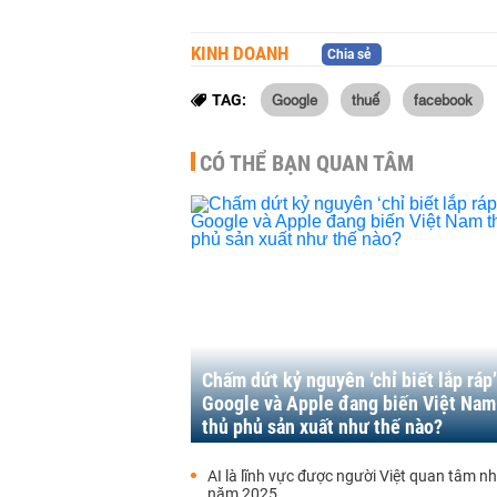
KINH DOANH
Chia sẻ
Google
thuế
facebook
TAG:
CÓ THỂ BẠN QUAN TÂM
Chấm dứt kỷ nguyên ‘chỉ biết lắp ráp’
Google và Apple đang biến Việt Nam
thủ phủ sản xuất như thế nào?
AI là lĩnh vực được người Việt quan tâm n
năm 2025