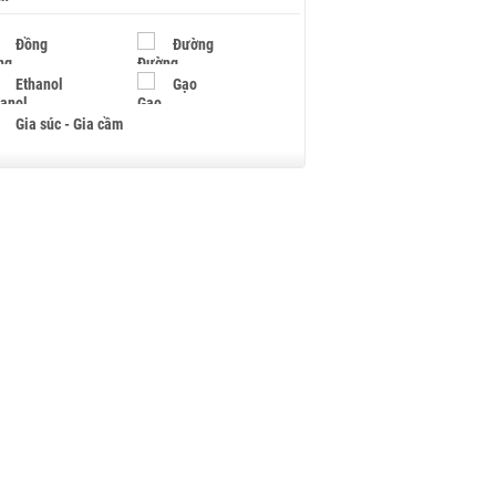
Đồng
Đường
Ethanol
Gạo
Gia súc - Gia cầm
Giấy
Gỗ
Hạt điều
Hồ tiêu - Hạt tiêu
Khí đốt
Kim loại khác
Mắc ca
Muối
Ngũ cốc
Nhựa - Hạt nhựa
Palladium
Phân bón