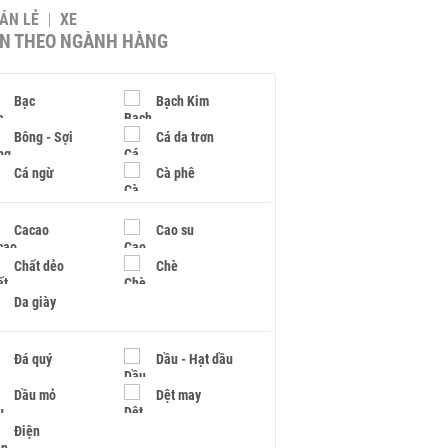
BÁN LẺ
XE
IN THEO NGÀNH HÀNG
Bạc
Bạch Kim
Bông - Sợi
Cá da trơn
Cá ngừ
Cà phê
Cacao
Cao su
Chất dẻo
Chè
Da giày
Đá quý
Dầu - Hạt dầu
Dầu mỏ
Dệt may
Điện