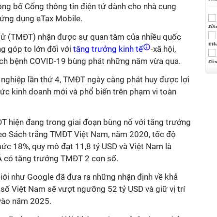
ng bố Cổng thông tin điện tử dành cho nhà cung
i ứng dụng eTax Mobile.
tử (TMĐT) nhận được sự quan tâm của nhiều quốc
ng góp to lớn đối với
tăng trưởng kinh tế
-xã hội,
 dịch bệnh COVID-19 bùng phát những năm vừa qua.
ghiệp lần thứ 4, TMĐT ngày càng phát huy được lợi
hức kinh doanh mới và phổ biến trên phạm vi toàn
T hiện đang trong giai đoạn bùng nổ với tăng trưởng
eo Sách trắng TMĐT Việt Nam, năm 2020, tốc độ
ức 18%, quy mô đạt 11,8 tỷ USD và Việt Nam là
 có tăng trưởng TMĐT 2 con số.
giới như Google đã đưa ra những nhận định về khả
số Việt Nam sẽ vượt ngưỡng 52 tỷ USD và giữ vị trí
vào năm 2025.