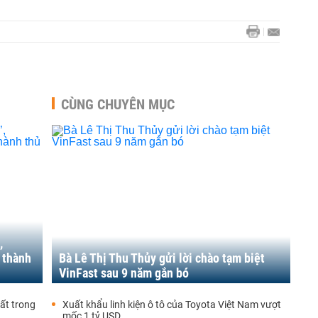
CÙNG CHUYÊN MỤC
,
 thành
Bà Lê Thị Thu Thủy gửi lời chào tạm biệt
VinFast sau 9 năm gắn bó
hất trong
Xuất khẩu linh kiện ô tô của Toyota Việt Nam vượt
mốc 1 tỷ USD