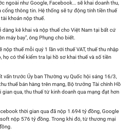
ớc ngoài như Google, Facebook... sẽ khai doanh thu,
n cổng thông tin. Hệ thống sẽ tự động tính tiền thuế
, tài khoản nộp thuế.
 dàng kê khai và nộp thuế cho Việt Nam tại bất cứ
rên máy bay", ông Phụng cho biết.
nộp thuế mỗi quý 1 lần với thuế VAT, thuế thu nhập
 họ có thể kiểm tra lại hồ sơ khai thuế và số tiền
chất vấn trước Ủy ban Thường vụ Quốc hội sáng 16/3,
 thu thuế bán hàng trên mạng, Bộ trưởng Tài chính Hồ
i gian qua, thu thuế từ kinh doanh qua mạng đạt hơn
cebook thời gian qua đã nộp 1.694 tỷ đồng, Google
soft nộp 576 tỷ đồng. Trong khi đó, từ thương mại
 đồng.