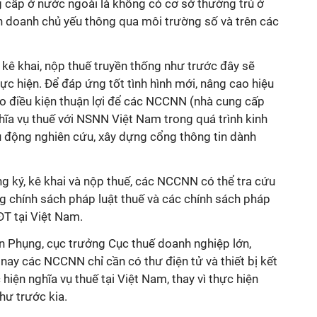
g cấp ở nước ngoài là không có cơ sở thường trú ở
h doanh chủ yếu thông qua môi trường số và trên các
 kê khai, nộp thuế truyền thống như trước đây sẽ
c hiện. Để đáp ứng tốt tình hình mới, nâng cao hiệu
ạo điều kiện thuận lợi để các NCCNN (nhà cung cấp
hĩa vụ thuế với NSNN Việt Nam trong quá trình kinh
 động nghiên cứu, xây dựng cổng thông tin dành
ng ký, kê khai và nộp thuế, các NCCNN có thể tra cứu
ống chính sách pháp luật thuế và các chính sách pháp
ĐT tại Việt Nam.
 Phụng, cục trưởng Cục thuế doanh nghiệp lớn,
 nay các NCCNN chỉ cần có thư điện tử và thiết bị kết
 hiện nghĩa vụ thuế tại Việt Nam, thay vì thực hiện
hư trước kia.