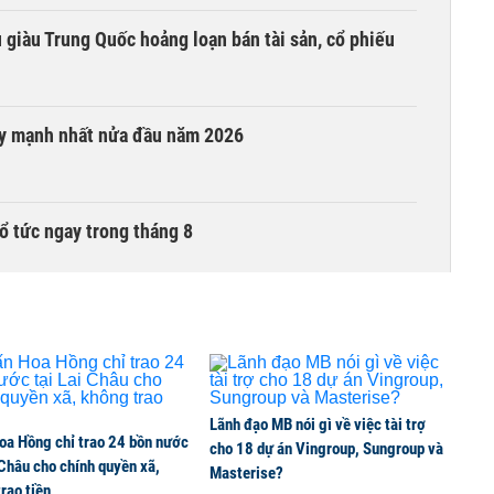
êu giàu Trung Quốc hoảng loạn bán tài sản, cổ phiếu
ay mạnh nhất nửa đầu năm 2026
ổ tức ngay trong tháng 8
i trong phiên thứ hai lên HOSE
6 nguyên nhân khiến dòng vốn trong nền kinh tế
Lãnh đạo MB nói gì về việc tài trợ
oa Hồng chỉ trao 24 bồn nước
cho 18 dự án Vingroup, Sungroup và
 Châu cho chính quyền xã,
Masterise?
rao tiền