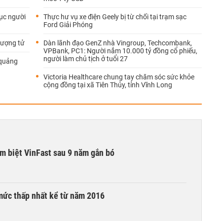
hục người
Thực hư vụ xe điện Geely bị từ chối tại trạm sạc
Ford Giải Phóng
lượng tử
Dàn lãnh đạo GenZ nhà Vingroup, Techcombank,
VPBank, PC1: Người nắm 10.000 tỷ đồng cổ phiếu,
người làm chủ tịch ở tuổi 27
 quảng
Victoria Healthcare chung tay chăm sóc sức khỏe
cộng đồng tại xã Tiên Thủy, tỉnh Vĩnh Long
ạm biệt VinFast sau 9 năm gắn bó
mức thấp nhất kể từ năm 2016