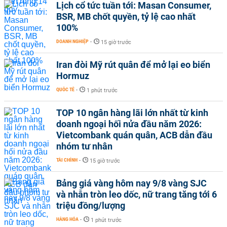
Lịch cổ tức tuần tới: Masan Consumer,
BSR, MB chốt quyền, tỷ lệ cao nhất
100%
DOANH NGHIỆP
-
15 giờ trước
Iran đòi Mỹ rút quân để mở lại eo biển
Hormuz
QUỐC TẾ
-
1 phút trước
TOP 10 ngân hàng lãi lớn nhất từ kinh
doanh ngoại hối nửa đầu năm 2026:
Vietcombank quán quân, ACB dẫn đầu
nhóm tư nhân
TÀI CHÍNH
-
15 giờ trước
Bảng giá vàng hôm nay 9/8 vàng SJC
và nhẫn tròn leo dốc, nữ trang tăng tới 6
triệu đồng/lượng
HÀNG HÓA
-
1 phút trước