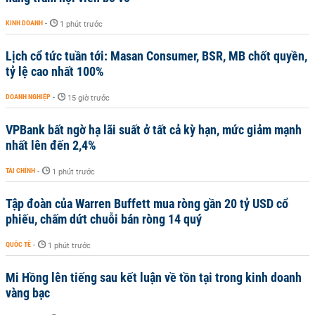
KINH DOANH
-
1 phút trước
Lịch cổ tức tuần tới: Masan Consumer, BSR, MB chốt quyền,
tỷ lệ cao nhất 100%
DOANH NGHIỆP
-
15 giờ trước
VPBank bất ngờ hạ lãi suất ở tất cả kỳ hạn, mức giảm mạnh
nhất lên đến 2,4%
TÀI CHÍNH
-
1 phút trước
Tập đoàn của Warren Buffett mua ròng gần 20 tỷ USD cổ
phiếu, chấm dứt chuỗi bán ròng 14 quý
QUỐC TẾ
-
1 phút trước
Mi Hồng lên tiếng sau kết luận về tồn tại trong kinh doanh
vàng bạc