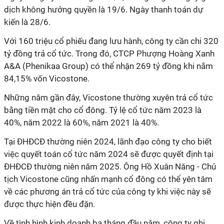
dịch không hưởng quyền là 19/6. Ngày thanh toán dự
kiến là 28/6.
Với 160 triệu cổ phiếu đang lưu hành, công ty
cần chi 320
tỷ đồng trả cổ tức. Trong đó,
CTCP Phượng Hoàng Xanh
A&A (Phenikaa Group)
có thể nhận 269 tỷ đồng khi nắm
84
,
15% vốn Vicostone
.
Những năm gần đây,
Vicostone thường xuyên trả cổ tức
bằng tiền mặt cho cổ đông. Tỷ lệ cổ tức năm 2023 là
40%, năm 2022 là 60%, năm 2021 là 40%.
Tại ĐHĐCĐ thường niên 2024, lãnh đạo công ty cho biết
v
iệc quyết toán cổ tức năm 2024 sẽ được quyết định tại
ĐHĐCĐ thường niên năm 2025.
Ông Hồ Xuân Năng -
Chủ
tịch Vicostone
cũng nhấn mạnh cổ đông có thể yên tâm
về các phương án trả cổ tức của công ty khi việc này sẽ
được thực hiện đều đặn.
Về tình hình kinh doanh ba tháng đầu năm, công ty ghi