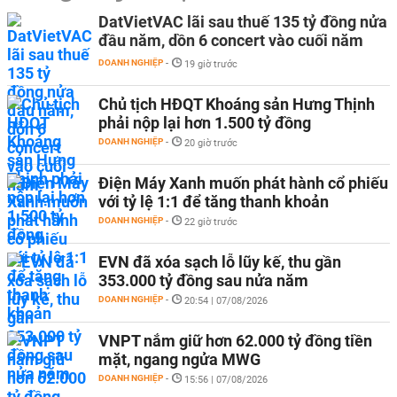
DatVietVAC lãi sau thuế 135 tỷ đồng nửa
đầu năm, dồn 6 concert vào cuối năm
DOANH NGHIỆP
-
19 giờ trước
Chủ tịch HĐQT Khoáng sản Hưng Thịnh
phải nộp lại hơn 1.500 tỷ đồng
DOANH NGHIỆP
-
20 giờ trước
Điện Máy Xanh muốn phát hành cổ phiếu
với tỷ lệ 1:1 để tăng thanh khoản
DOANH NGHIỆP
-
22 giờ trước
EVN đã xóa sạch lỗ lũy kế, thu gần
353.000 tỷ đồng sau nửa năm
DOANH NGHIỆP
-
20:54 | 07/08/2026
VNPT nắm giữ hơn 62.000 tỷ đồng tiền
mặt, ngang ngửa MWG
DOANH NGHIỆP
-
15:56 | 07/08/2026