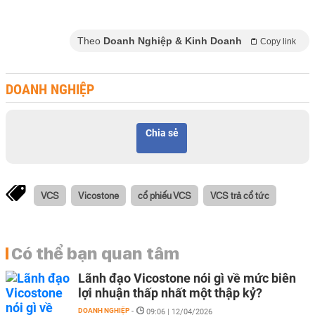
Theo
Doanh Nghiệp & Kinh Doanh
Copy link
DOANH NGHIỆP
Chia sẻ
VCS
Vicostone
cổ phiếu VCS
VCS trả cổ tức
Có thể bạn quan tâm
Lãnh đạo Vicostone nói gì về mức biên
lợi nhuận thấp nhất một thập kỷ?
DOANH NGHIỆP
-
09:06 | 12/04/2026