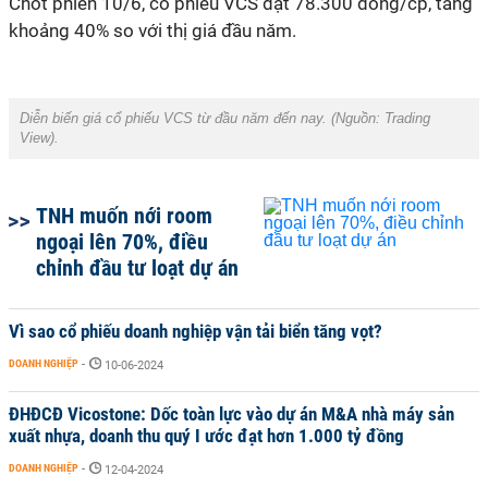
Chốt phiên 10/6, cổ phiếu VCS đạt 78.300 đồng/cp, tăng
khoảng 40% so với thị giá đầu năm.
Diễn biến giá cổ phiếu VCS từ đầu năm đến nay. (Nguồn: Trading
View).
TNH muốn nới room
ngoại lên 70%, điều
chỉnh đầu tư loạt dự án
Vì sao cổ phiếu doanh nghiệp vận tải biển tăng vọt?
DOANH NGHIỆP
-
10-06-2024
ĐHĐCĐ Vicostone: Dốc toàn lực vào dự án M&A nhà máy sản
xuất nhựa, doanh thu quý I ước đạt hơn 1.000 tỷ đồng
DOANH NGHIỆP
-
12-04-2024