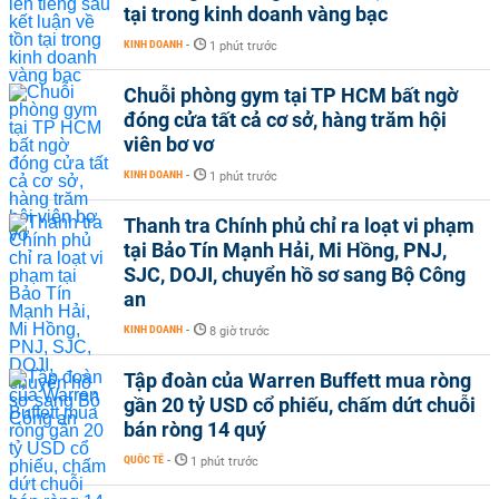
tại trong kinh doanh vàng bạc
KINH DOANH
-
1 phút trước
Chuỗi phòng gym tại TP HCM bất ngờ
đóng cửa tất cả cơ sở, hàng trăm hội
viên bơ vơ
KINH DOANH
-
1 phút trước
Thanh tra Chính phủ chỉ ra loạt vi phạm
tại Bảo Tín Mạnh Hải, Mi Hồng, PNJ,
SJC, DOJI, chuyển hồ sơ sang Bộ Công
an
KINH DOANH
-
8 giờ trước
Tập đoàn của Warren Buffett mua ròng
gần 20 tỷ USD cổ phiếu, chấm dứt chuỗi
bán ròng 14 quý
QUỐC TẾ
-
1 phút trước