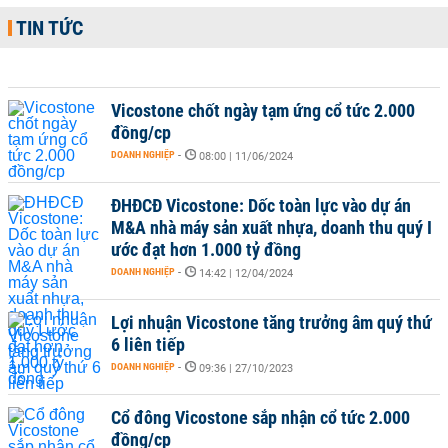
TIN TỨC
Vicostone chốt ngày tạm ứng cổ tức 2.000
đồng/cp
DOANH NGHIỆP
-
08:00 | 11/06/2024
ĐHĐCĐ Vicostone: Dốc toàn lực vào dự án
M&A nhà máy sản xuất nhựa, doanh thu quý I
ước đạt hơn 1.000 tỷ đồng
DOANH NGHIỆP
-
14:42 | 12/04/2024
Lợi nhuận Vicostone tăng trưởng âm quý thứ
6 liên tiếp
DOANH NGHIỆP
-
09:36 | 27/10/2023
Cổ đông Vicostone sắp nhận cổ tức 2.000
đồng/cp