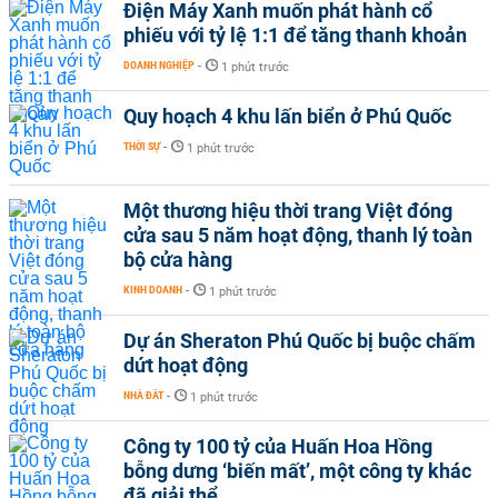
Điện Máy Xanh muốn phát hành cổ
phiếu với tỷ lệ 1:1 để tăng thanh khoản
DOANH NGHIỆP
-
1 phút trước
Quy hoạch 4 khu lấn biển ở Phú Quốc
THỜI SỰ
-
1 phút trước
Một thương hiệu thời trang Việt đóng
cửa sau 5 năm hoạt động, thanh lý toàn
bộ cửa hàng
KINH DOANH
-
1 phút trước
Dự án Sheraton Phú Quốc bị buộc chấm
dứt hoạt động
NHÀ ĐẤT
-
1 phút trước
Công ty 100 tỷ của Huấn Hoa Hồng
bỗng dưng ‘biến mất’, một công ty khác
đã giải thể