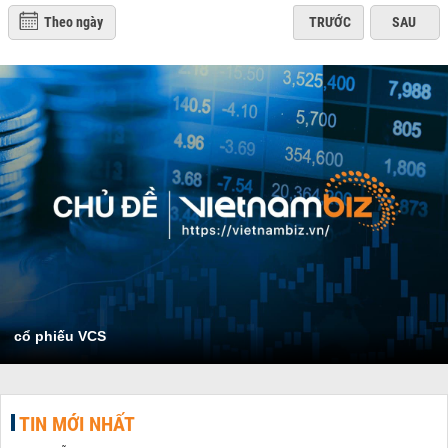
Theo ngày
TRƯỚC
SAU
cổ phiếu VCS
TIN MỚI NHẤT