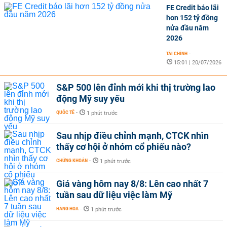
FE Credit báo lãi
hơn 152 tỷ đồng
nửa đầu năm
2026
TÀI CHÍNH
-
15:01 | 20/07/2026
S&P 500 lên đỉnh mới khi thị trường lao
động Mỹ suy yếu
QUỐC TẾ
-
1 phút trước
Sau nhịp điều chỉnh mạnh, CTCK nhìn
thấy cơ hội ở nhóm cổ phiếu nào?
CHỨNG KHOÁN
-
1 phút trước
Giá vàng hôm nay 8/8: Lên cao nhất 7
tuần sau dữ liệu việc làm Mỹ
HÀNG HÓA
-
1 phút trước