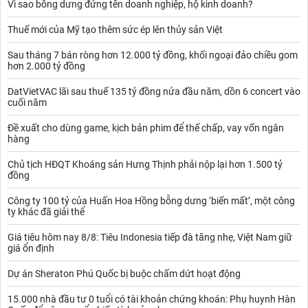
Vì sao bỗng dưng đứng tên doanh nghiệp, hộ kinh doanh?
Thuế mới của Mỹ tạo thêm sức ép lên thủy sản Việt
Sau tháng 7 bán ròng hơn 12.000 tỷ đồng, khối ngoại đảo chiều gom
hơn 2.000 tỷ đồng
DatVietVAC lãi sau thuế 135 tỷ đồng nửa đầu năm, dồn 6 concert vào
cuối năm
Đề xuất cho dùng game, kịch bản phim để thế chấp, vay vốn ngân
hàng
Chủ tịch HĐQT Khoáng sản Hưng Thịnh phải nộp lại hơn 1.500 tỷ
đồng
Công ty 100 tỷ của Huấn Hoa Hồng bỗng dưng ‘biến mất’, một công
ty khác đã giải thể
Giá tiêu hôm nay 8/8: Tiêu Indonesia tiếp đà tăng nhẹ, Việt Nam giữ
giá ổn định
Dự án Sheraton Phú Quốc bị buộc chấm dứt hoạt động
15.000 nhà đầu tư 0 tuổi có tài khoản chứng khoán: Phụ huynh Hàn