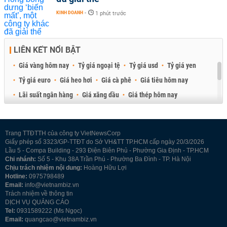
KINH DOANH
-
1 phút trước
LIÊN KẾT NỔI BẬT
Giá vàng hôm nay
Tỷ giá ngoại tệ
Tỷ giá usd
Tỷ giá yen
Tỷ giá euro
Giá heo hơi
Giá cà phê
Giá tiêu hôm nay
Lãi suất ngân hàng
Giá xăng dầu
Giá thép hôm nay
Giá sầu riêng
Giá thịt heo
Giá gạo
Giá cao su
Best Retail Brokers
Diễn đàn đầu tư Việt Nam 2026
Trang TTĐTTH của công ty VietNewsCorp
Giấy phép số 3323/GP-TTĐT do Sở VH&TT TP.HCM cấp ngày 20/3/2026
Lầu 5 - Compa Building - 293 Điện Biên Phủ - Phường Gia Định - TP.HCM
Chi nhánh:
Số 5 - Khu 38A Trần Phú - Phường Ba Đình - TP. Hà Nội
Chịu trách nhiệm nội dung:
Hoàng Hữu Lợi
Hotline:
0975798489
Email:
info@vietnambiz.vn
Trách nhiệm về thông tin
DỊCH VỤ QUẢNG CÁO
Tel:
0931589222 (Ms Ngọc)
Email:
quangcao@vietnambiz.vn