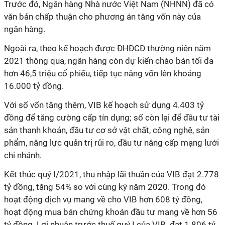
Trước đó, Ngân hàng Nhà nước Việt Nam (NHNN) đã có
văn bản chấp thuận cho phương án tăng vốn này của
ngân hàng.
Ngoài ra, theo kế hoạch được ĐHĐCĐ thường niên năm
2021 thông qua, ngân hàng còn dự kiến chào bán tối đa
hơn 46,5 triệu cổ phiếu, tiếp tục nâng vốn lên khoảng
16.000 tỷ đồng.
Với số vốn tăng thêm, VIB kế hoạch sử dụng 4.403 tỷ
đồng để tăng cường cấp tín dụng; số còn lại để đầu tư tài
sản thanh khoản, đầu tư cơ sở vật chất, công nghệ, sản
phẩm, năng lực quản trị rủi ro, đầu tư nâng cấp mạng lưới
chi nhánh.
Kết thúc quý I/2021, thu nhập lãi thuần của VIB đạt 2.778
tỷ đồng, tăng 54% so với cùng kỳ năm 2020. Trong đó
hoạt động dịch vụ mang về cho VIB hơn 608 tỷ đồng,
hoạt động mua bán chứng khoán đầu tư mang về hơn 56
tỷ đồng. Lợi nhuận trước thuế quý I của VIB đạt 1.806 tỷ