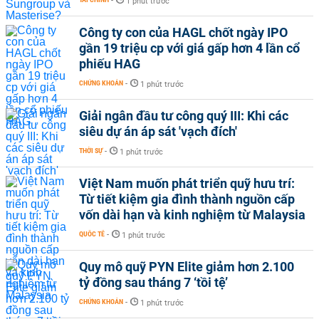
-
1 phút trước
Công ty con của HAGL chốt ngày IPO
gần 19 triệu cp với giá gấp hơn 4 lần cổ
phiếu HAG
CHỨNG KHOÁN
-
1 phút trước
Giải ngân đầu tư công quý III: Khi các
siêu dự án áp sát 'vạch đích'
THỜI SỰ
-
1 phút trước
Việt Nam muốn phát triển quỹ hưu trí:
Từ tiết kiệm gia đình thành nguồn cấp
vốn dài hạn và kinh nghiệm từ Malaysia
QUỐC TẾ
-
1 phút trước
Quy mô quỹ PYN Elite giảm hơn 2.100
tỷ đồng sau tháng 7 ‘tồi tệ’
CHỨNG KHOÁN
-
1 phút trước