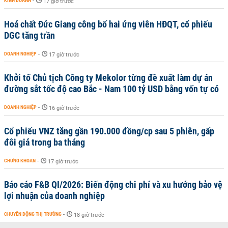
KINH DOANH
-
17 giờ trước
Hoá chất Đức Giang công bố hai ứng viên HĐQT, cổ phiếu
DGC tăng trần
DOANH NGHIỆP
-
17 giờ trước
Khởi tố Chủ tịch Công ty Mekolor từng đề xuất làm dự án
đường sắt tốc độ cao Bắc - Nam 100 tỷ USD bằng vốn tự có
DOANH NGHIỆP
-
16 giờ trước
Cổ phiếu VNZ tăng gần 190.000 đồng/cp sau 5 phiên, gấp
đôi giá trong ba tháng
CHỨNG KHOÁN
-
17 giờ trước
Báo cáo F&B QI/2026: Biến động chi phí và xu hướng bảo vệ
lợi nhuận của doanh nghiệp
CHUYỂN ĐỘNG THỊ TRƯỜNG
-
18 giờ trước