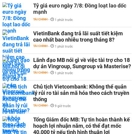
Tỷ giá euro ngày 7/8: Đồng loạt lao dốc
mạnh
TÀI CHÍNH
-
1 phút trước
VietinBank đang trả lãi suất tiết kiệm
cao nhất bao nhiêu trong tháng 8?
TÀI CHÍNH
-
1 phút trước
Lãnh đạo MB nói gì về việc tài trợ cho 18
dự án Vingroup, Sungroup và Masterise?
TÀI CHÍNH
-
1 phút trước
Chủ tịch Vietcombank: Không thể quản
lý rủi ro tài sản mã hóa theo cách truyền
thống
TÀI CHÍNH
-
9 giờ trước
Tổng Giám đốc MB: Tự tin hoàn thành kế
hoạch lợi nhuận năm, có thể đạt mốc
40.000 tỷ nếu tình hình thuận lợi