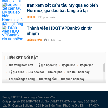
Iran xem xét cấm tàu Mỹ qua eo biển
Hormuz, giá dầu bật tăng trở lại
QUỐC TẾ
-
1 phút trước
Thành viên HĐQT VPBankS xin từ
nhiệm
CHỨNG KHOÁN
-
1 phút trước
LIÊN KẾT NỔI BẬT
Giá vàng hôm nay
Tỷ giá ngoại tệ
Tỷ giá usd
Tỷ giá yen
Tỷ giá euro
Giá heo hơi
Giá cà phê
Giá tiêu hôm nay
Lãi suất ngân hàng
Giá xăng dầu
Giá thép hôm nay
Giá sầu riêng
Giá thịt heo
Giá gạo
Giá cao su
Best Retail Brokers
Diễn đàn đầu tư Việt Nam 2026
Trang TTĐTTH của công ty VietNewsCorp
Giấy phép số 3323/GP-TTĐT do Sở VH&TT TP.HCM cấp ngày 20/3/2026
Lầu 5 - Compa Building - 293 Điện Biên Phủ - Phường Gia Định - TP.HCM