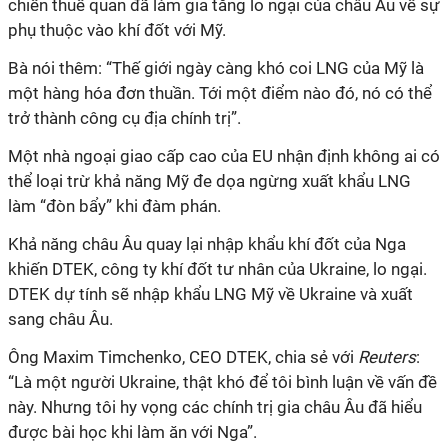
chiến thuế quan đã làm gia tăng lo ngại của châu Âu về sự
phụ thuộc vào khí đốt với Mỹ.
Bà nói thêm: “Thế giới ngày càng khó coi LNG của Mỹ là
một hàng hóa đơn thuần. Tới một điểm nào đó, nó có thể
trở thành công cụ địa chính trị”.
Một nhà ngoại giao cấp cao của EU nhận định không ai có
thể loại trừ khả năng Mỹ đe dọa ngừng xuất khẩu LNG
làm “đòn bẩy” khi đàm phán.
Khả năng châu Âu quay lại nhập khẩu khí đốt của Nga
khiến DTEK, công ty khí đốt tư nhân của Ukraine, lo ngại.
DTEK dự tính sẽ nhập khẩu LNG Mỹ về Ukraine và xuất
sang châu Âu.
Ông Maxim Timchenko, CEO DTEK, chia sẻ với
Reuters
:
“Là một người Ukraine, thật khó để tôi bình luận về vấn đề
này. Nhưng tôi hy vọng các chính trị gia châu Âu đã hiểu
được bài học khi làm ăn với Nga”.