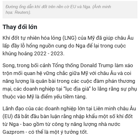
Đường ống dẫn khí đốt trên nền cờ EU và Nga. (Ảnh minh
họa:
Reuters).
Thay đổi lớn
Khí đốt tự nhiên hóa lỏng (LNG) của Mỹ đã giúp châu Âu
lấp đầy lỗ hổng nguồn cung do Nga để lại trong cuộc
khủng hoảng 2022 - 2023.
Song, trong bối cảnh Tổng thống Donald Trump làm xáo
trộn mối quan hệ vững chắc giữa Mỹ với châu Âu và coi
năng lượng là quân bài trong các cuộc đàm phán thương
mại, các doanh nghiệp tại “lục địa già” lo lắng rằng sự phụ
thuộc vào Mỹ là điểm yếu tiềm tàng.
Lãnh đạo của các doanh nghiệp lớn tại Liên minh châu Âu
(EU) đã bắt đầu bàn luận rằng nhập khẩu một số khí đốt
từ Nga - bao gồm từ công ty năng lượng nhà nước
Gazprom - có thể là một ý tưởng tốt.