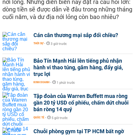
nới lỏng. Những diễn biến này đặt ra câu hỏi lớn:
dòng tiền sẽ được dẫn về đâu trong những tháng
cuối năm, và dư địa nới lỏng còn bao nhiêu?
Cán cân thương mại sắp đổi chiều?
THỜI SỰ
-
3 giờ trước
Bảo Tín Mạnh Hải lên tiếng phủ nhận
hành vi thao túng, găm hàng, đẩy giá,
trục lợi
KINH DOANH
-
1 phút trước
Tập đoàn của Warren Buffett mua ròng
gần 20 tỷ USD cổ phiếu, chấm dứt chuỗi
bán ròng 14 quý
QUỐC TẾ
-
5 giờ trước
Chuỗi phòng gym tại TP HCM bất ngờ