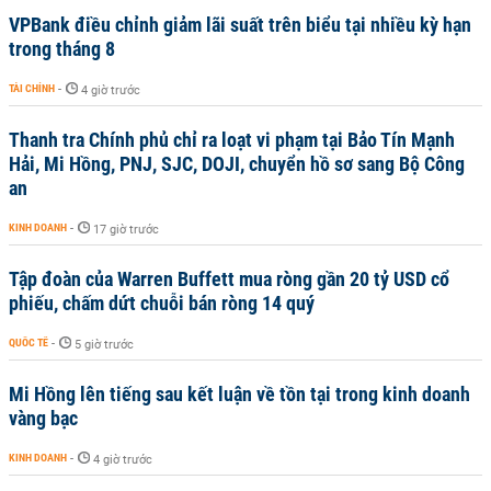
VPBank điều chỉnh giảm lãi suất trên biểu tại nhiều kỳ hạn
trong tháng 8
TÀI CHÍNH
-
4 giờ trước
Thanh tra Chính phủ chỉ ra loạt vi phạm tại Bảo Tín Mạnh
Hải, Mi Hồng, PNJ, SJC, DOJI, chuyển hồ sơ sang Bộ Công
an
KINH DOANH
-
17 giờ trước
Tập đoàn của Warren Buffett mua ròng gần 20 tỷ USD cổ
phiếu, chấm dứt chuỗi bán ròng 14 quý
QUỐC TẾ
-
5 giờ trước
Mi Hồng lên tiếng sau kết luận về tồn tại trong kinh doanh
vàng bạc
KINH DOANH
-
4 giờ trước