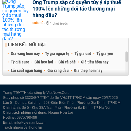
Ông Trump sắp có quyền tùy ý áp thuế
100% lên những đối tác thương mại
hàng đầu?
QUỐC TẾ
-
1 phút trước
LIÊN KẾT NỔI BẬT
Giá vàng hôm nay
Tỷ giá ngoại tệ
Tỷ giá usd
Tỷ giá yen
Tỷ giá euro
Giá heo hơi
Giá cà phê
Giá tiêu hôm nay
Lãi suất ngân hàng
Giá xăng dầu
Giá thép hôm nay
Giá sầu riêng
Giá thịt heo
Giá gạo
Giá cao su
Best Retail Brokers
Diễn đàn đầu tư Việt Nam 2026
Trang TTĐTTH của công ty VietNewsCorp
Giấy phép số 3323/GP-TTĐT do Sở VH&TT TP.HCM cấp ngày 20/3/2026
Lầu 5 - Compa Building - 293 Điện Biên Phủ - Phường Gia Định - TP.HCM
Chi nhánh:
Số 5 - Khu 38A Trần Phú - Phường Ba Đình - TP. Hà Nội
Chịu trách nhiệm nội dung:
Hoàng Hữu Lợi
Hotline:
0975798489
Email:
info@vietnambiz.vn
Trách nhiệm về thông tin