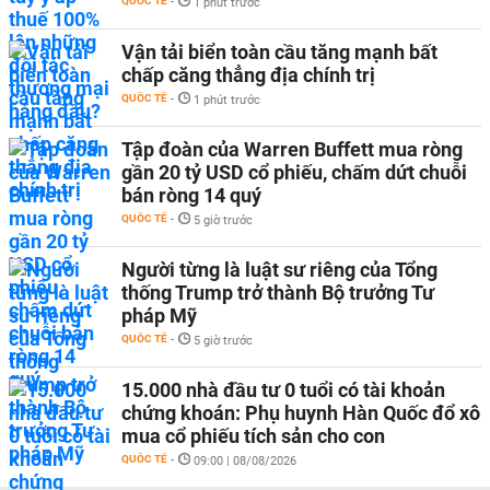
QUỐC TẾ
-
1 phút trước
Vận tải biển toàn cầu tăng mạnh bất
chấp căng thẳng địa chính trị
QUỐC TẾ
-
1 phút trước
Tập đoàn của Warren Buffett mua ròng
gần 20 tỷ USD cổ phiếu, chấm dứt chuỗi
bán ròng 14 quý
QUỐC TẾ
-
5 giờ trước
Người từng là luật sư riêng của Tổng
thống Trump trở thành Bộ trưởng Tư
pháp Mỹ
QUỐC TẾ
-
5 giờ trước
15.000 nhà đầu tư 0 tuổi có tài khoản
chứng khoán: Phụ huynh Hàn Quốc đổ xô
mua cổ phiếu tích sản cho con
QUỐC TẾ
-
09:00 | 08/08/2026