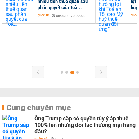
nhiêu tiền thuế quan sau
lợi 
phán quyết của Toà...
huỷ
QUỐC TẾ
-
QUỐC 
08:06 | 21/02/2026
Cùng chuyên mục
Ông Trump sắp có quyền tùy ý áp thuế
100% lên những đối tác thương mại hàng
đầu?