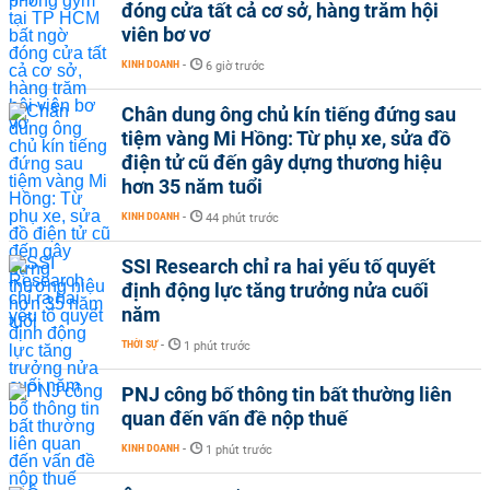
đóng cửa tất cả cơ sở, hàng trăm hội
viên bơ vơ
KINH DOANH
-
6 giờ trước
Chân dung ông chủ kín tiếng đứng sau
tiệm vàng Mi Hồng: Từ phụ xe, sửa đồ
điện tử cũ đến gây dựng thương hiệu
hơn 35 năm tuổi
KINH DOANH
-
44 phút trước
SSI Research chỉ ra hai yếu tố quyết
định động lực tăng trưởng nửa cuối
năm
THỜI SỰ
-
1 phút trước
PNJ công bố thông tin bất thường liên
quan đến vấn đề nộp thuế
KINH DOANH
-
1 phút trước