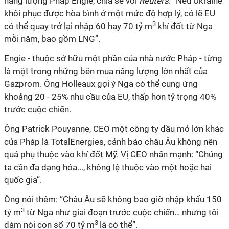
năng lượng Pháp Engie, chia sẻ với
Reuters
: “Nếu Ukraine
khôi phục được hòa bình ở một mức độ hợp lý, có lẽ EU
3
có thể quay trở lại nhập 60 hay 70 tỷ m
khí đốt từ Nga
mỗi năm, bao gồm LNG”.
Engie - thuộc sở hữu một phần của nhà nước Pháp - từng
là một trong những bên mua năng lượng lớn nhất của
Gazprom. Ông Holleaux gợi ý Nga có thể cung ứng
khoảng 20 - 25% nhu cầu của EU, thấp hơn tỷ trọng 40%
trước cuộc chiến.
Ông Patrick Pouyanne, CEO một công ty dầu mỏ lớn khác
của Pháp là TotalEnergies, cảnh báo châu Âu không nên
quá phụ thuộc vào khí đốt Mỹ. Vị CEO nhấn mạnh: “Chúng
ta cần đa dạng hóa..., không lệ thuộc vào một hoặc hai
quốc gia”.
Ông nói thêm: “Châu Âu sẽ không bao giờ nhập khẩu 150
3
tỷ m
từ Nga như giai đoạn trước cuộc chiến… nhưng tôi
3
dám nói con số 70 tỷ m
là có thể”.