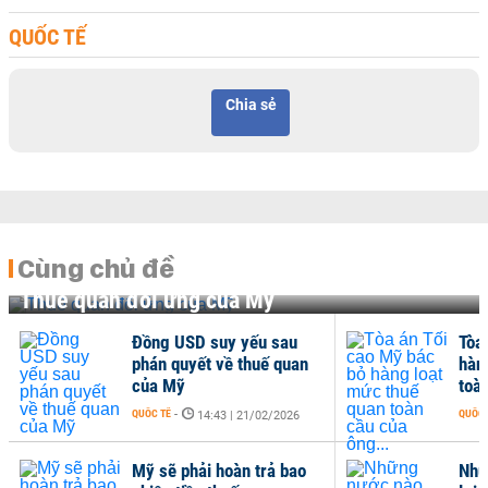
QUỐC TẾ
Chia sẻ
Cùng chủ đề
Thuế quan đối ứng của Mỹ
Đồng USD suy yếu sau
Tòa
phán quyết về thuế quan
hàn
của Mỹ
toà
QUỐC TẾ
-
QUỐC 
14:43 | 21/02/2026
Mỹ sẽ phải hoàn trả bao
Nhữ