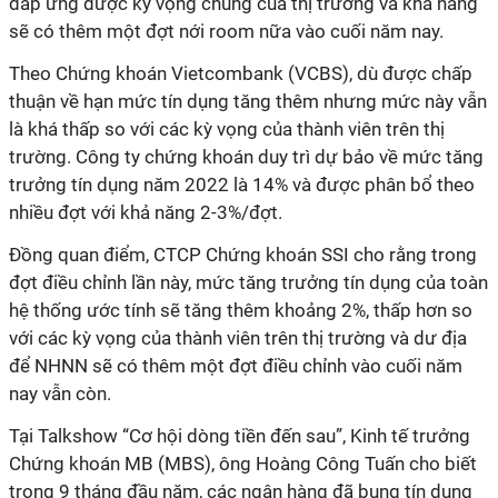
đáp ứng được kỳ vọng chung của thị trường
và khả năng
sẽ có thêm một đợt nới room nữa vào cuối năm nay.
Theo Chứng khoán Vietcombank (VCBS), dù được chấp
thuận về hạn mức tín dụng tăng thêm nhưng mức này vẫn
là khá thấp so với các kỳ vọng của thành viên trên thị
trường. Công ty chứng khoán duy trì dự bảo về mức tăng
trưởng tín dụng năm 2022 là 14% và được phân bổ theo
nhiều đợt với khả năng 2-3%/đợt.
Đồng quan điểm, CTCP Chứng khoán SSI cho rằng trong
đợt điều chỉnh lần này, mức tăng trưởng tín dụng của toàn
hệ thống ước tính sẽ tăng thêm khoảng 2%, thấp hơn so
với các kỳ vọng của thành viên trên thị trường và dư địa
để NHNN sẽ có thêm một đợt điều chỉnh vào cuối năm
nay vẫn còn.
Tại Talkshow “Cơ hội dòng tiền đến sau”, Kinh tế trưởng
Chứng khoán MB (MBS), ông Hoàng Công Tuấn
cho biết
trong 9 tháng đầu năm, các ngân hàng đã bung tín dụng