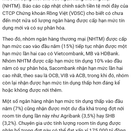
(NHTM). Báo cáo cập nhật chính sách tiền tệ mới đây của
CTCP Chứng khoán Rồng Việt (VDSC) cho biết có chưa
đến một nửa số lượng ngân hàng được cấp hạn mức tín
dụng mới và có sự phân hóa.
Theo đó, nhóm ngân hàng thương mại (NHTM) được cấp
hạn mức cao vào đầu năm (15%) tiếp tục nhận được một
hạn mức lần hai cao có Vietcombank, MB và HDBank.
Nhóm NHTM được cấp hạn mức tín dụng 10% vào đầu
năm có sự phân hóa, Sacombank nhận hạn mức lần hai
cao nhất, theo sau là OCB, VIB và ACB, trong khi đó, nhóm
còn lại nhận được hạn mức tín dụng thấp hơn đáng kể
hoặc không được nới thêm.
Một số ngân hàng nhận hạn mức tín dụng thấp vào đầu
năm (7%) cũng nhận được một dư địa khá trong đợt nới
room tín dụng lần này như Agribank (3,5%) hay SHB
(3,2%). Chuyên gia ước tính lượng room tín dụng được
phân bổ trong đợt này có thể đạt xấp xỉ 175.000 tỷ đồng