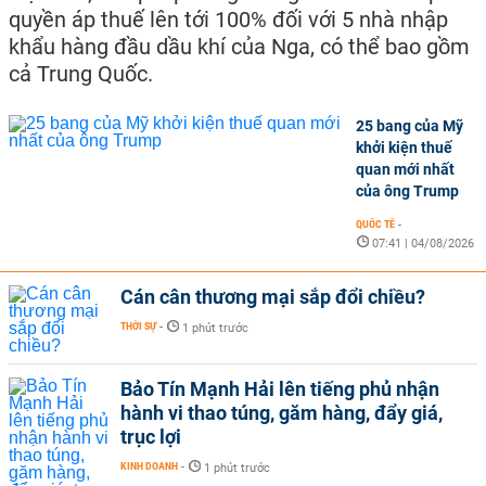
quyền áp thuế lên tới 100% đối với 5 nhà nhập
khẩu hàng đầu dầu khí của Nga, có thể bao gồm
cả Trung Quốc.
25 bang của Mỹ
khởi kiện thuế
quan mới nhất
của ông Trump
QUỐC TẾ
-
07:41 | 04/08/2026
Cán cân thương mại sắp đổi chiều?
THỜI SỰ
-
1 phút trước
Bảo Tín Mạnh Hải lên tiếng phủ nhận
hành vi thao túng, găm hàng, đẩy giá,
trục lợi
KINH DOANH
-
1 phút trước