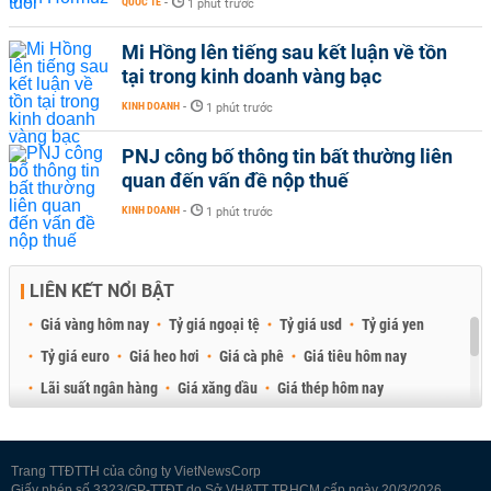
QUỐC TẾ
-
1 phút trước
Mi Hồng lên tiếng sau kết luận về tồn
tại trong kinh doanh vàng bạc
KINH DOANH
-
1 phút trước
PNJ công bố thông tin bất thường liên
quan đến vấn đề nộp thuế
KINH DOANH
-
1 phút trước
LIÊN KẾT NỔI BẬT
Giá vàng hôm nay
Tỷ giá ngoại tệ
Tỷ giá usd
Tỷ giá yen
Tỷ giá euro
Giá heo hơi
Giá cà phê
Giá tiêu hôm nay
Lãi suất ngân hàng
Giá xăng dầu
Giá thép hôm nay
Giá sầu riêng
Giá thịt heo
Giá gạo
Giá cao su
Best Retail Brokers
Diễn đàn đầu tư Việt Nam 2026
Trang TTĐTTH của công ty VietNewsCorp
Giấy phép số 3323/GP-TTĐT do Sở VH&TT TP.HCM cấp ngày 20/3/2026