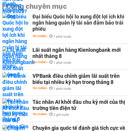
Cùng chuyên mục
Đại biểu Quốc hội lo xung đột lợi ích khi
ngân hàng quản lý tài sản đảm bảo trái
phiếu
TÀI CHÍNH
-
1 phút trước
Lãi suất ngân hàng Kienlongbank mới
nhất tháng 8
TÀI CHÍNH
-
1 phút trước
VPBank điều chỉnh giảm lãi suất trên
biểu tại nhiều kỳ hạn trong tháng 8
TÀI CHÍNH
-
1 phút trước
Tác nhân AI khởi đầu chu kỳ mới của thị
trường tiền điện tử
TÀI CHÍNH
-
2 giờ trước
Chuyên gia quốc tế đánh giá tích cực về