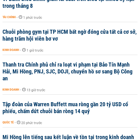
trong tháng 8
TÀI CHÍNH
-
1 phút trước
Chuỗi phòng gym tại TP HCM bất ngờ đóng cửa tất cả cơ sở,
hàng trăm hội viên bơ vơ
KINH DOANH
-
1 giờ trước
Thanh tra Chính phủ chỉ ra loạt vi phạm tại Bảo Tín Mạnh
Hải, Mi Hồng, PNJ, SJC, DOJI, chuyển hồ sơ sang Bộ Công
an
KINH DOANH
-
13 giờ trước
Tập đoàn của Warren Buffett mua ròng gần 20 tỷ USD cổ
phiếu, chấm dứt chuỗi bán ròng 14 quý
QUỐC TẾ
-
20 phút trước
Mi Hồng lên tiếng sau kết luận về tồn tại trong kinh doanh