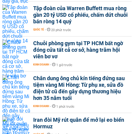
Tập đoàn của Warren Buffett mua ròng
gần 20 tỷ USD cổ phiếu, chấm dứt chuỗi
bán ròng 14 quý
QUỐC TẾ
-
20 phút trước
Chuỗi phòng gym tại TP HCM bất ngờ
đóng cửa tất cả cơ sở, hàng trăm hội
viên bơ vơ
KINH DOANH
-
1 giờ trước
Chân dung ông chủ kín tiếng đứng sau
tiệm vàng Mi Hồng: Từ phụ xe, sửa đồ
điện tử cũ đến gây dựng thương hiệu
hơn 35 năm tuổi
KINH DOANH
-
1 phút trước
Iran đòi Mỹ rút quân để mở lại eo biển
Hormuz