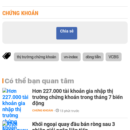
CHỨNG KHOÁN
Chia sẻ
thị trường chứng khoán
vn-index
dòng tiền
VCBS
Có thể bạn quan tâm
Hơn 227.000 tài khoản gia nhập thị
trường chứng khoán trong tháng 7 biến
động
CHỨNG KHOÁN
-
13 phút trước
Khối ngoại quay đầu bán ròng sau 3