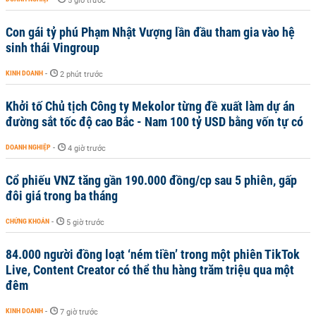
5 giờ trước
Con gái tỷ phú Phạm Nhật Vượng lần đầu tham gia vào hệ
sinh thái Vingroup
KINH DOANH
-
2 phút trước
Khởi tố Chủ tịch Công ty Mekolor từng đề xuất làm dự án
đường sắt tốc độ cao Bắc - Nam 100 tỷ USD bằng vốn tự có
DOANH NGHIỆP
-
4 giờ trước
Cổ phiếu VNZ tăng gần 190.000 đồng/cp sau 5 phiên, gấp
đôi giá trong ba tháng
CHỨNG KHOÁN
-
5 giờ trước
84.000 người đồng loạt ‘ném tiền’ trong một phiên TikTok
Live, Content Creator có thể thu hàng trăm triệu qua một
đêm
KINH DOANH
-
7 giờ trước