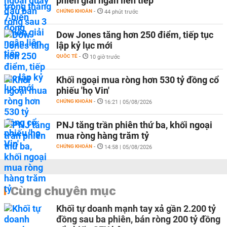
phiên giải ngân liên tiếp
CHỨNG KHOÁN
-
44 phút trước
Dow Jones tăng hơn 250 điểm, tiếp tục
lập kỷ lục mới
QUỐC TẾ
-
10 giờ trước
Khối ngoại mua ròng hơn 530 tỷ đồng cổ
phiếu 'họ Vin'
CHỨNG KHOÁN
-
16:21 | 05/08/2026
PNJ tăng trần phiên thứ ba, khối ngoại
mua ròng hàng trăm tỷ
CHỨNG KHOÁN
-
14:58 | 05/08/2026
Cùng chuyên mục
Khối tự doanh mạnh tay xả gần 2.200 tỷ
đồng sau ba phiên, bán ròng 200 tỷ đồng