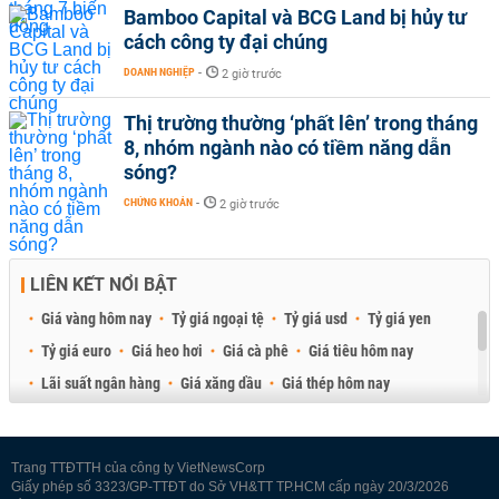
Bamboo Capital và BCG Land bị hủy tư
cách công ty đại chúng
DOANH NGHIỆP
-
2 giờ trước
Thị trường thường ‘phất lên’ trong tháng
8, nhóm ngành nào có tiềm năng dẫn
sóng?
CHỨNG KHOÁN
-
2 giờ trước
LIÊN KẾT NỔI BẬT
Giá vàng hôm nay
Tỷ giá ngoại tệ
Tỷ giá usd
Tỷ giá yen
Tỷ giá euro
Giá heo hơi
Giá cà phê
Giá tiêu hôm nay
Lãi suất ngân hàng
Giá xăng dầu
Giá thép hôm nay
Giá sầu riêng
Giá thịt heo
Giá gạo
Giá cao su
Best Retail Brokers
Diễn đàn đầu tư Việt Nam 2026
Trang TTĐTTH của công ty VietNewsCorp
Giấy phép số 3323/GP-TTĐT do Sở VH&TT TP.HCM cấp ngày 20/3/2026