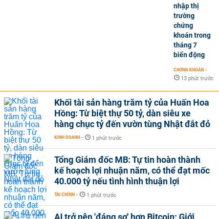
nhập thị
trường
chứng
khoán trong
tháng 7
biến động
CHỨNG KHOÁN
-
13 phút trước
Khối tài sản hàng trăm tỷ của Huấn Hoa
Hồng: Từ biệt thự 50 tỷ, dàn siêu xe
hàng chục tỷ đến vườn tùng Nhật đắt đỏ
KINH DOANH
-
1 phút trước
Tổng Giám đốc MB: Tự tin hoàn thành
kế hoạch lợi nhuận năm, có thể đạt mốc
40.000 tỷ nếu tình hình thuận lợi
TÀI CHÍNH
-
1 phút trước
AI trở nên 'đáng sợ' hơn Bitcoin: Giới