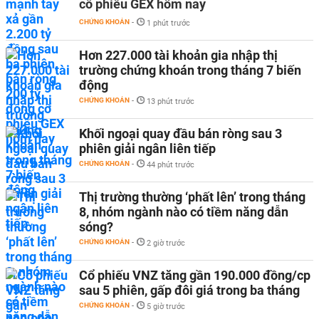
cổ phiếu GEX hôm nay
CHỨNG KHOÁN
-
1 phút trước
Hơn 227.000 tài khoản gia nhập thị
trường chứng khoán trong tháng 7 biến
động
CHỨNG KHOÁN
-
13 phút trước
Khối ngoại quay đầu bán ròng sau 3
phiên giải ngân liên tiếp
CHỨNG KHOÁN
-
44 phút trước
Thị trường thường ‘phất lên’ trong tháng
8, nhóm ngành nào có tiềm năng dẫn
sóng?
CHỨNG KHOÁN
-
2 giờ trước
Cổ phiếu VNZ tăng gần 190.000 đồng/cp
sau 5 phiên, gấp đôi giá trong ba tháng
CHỨNG KHOÁN
-
5 giờ trước