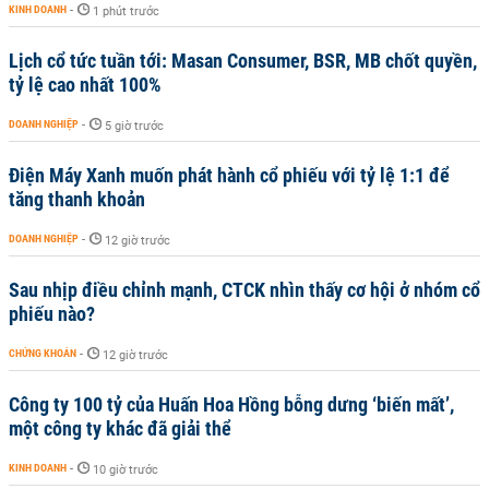
KINH DOANH
-
1 phút trước
Lịch cổ tức tuần tới: Masan Consumer, BSR, MB chốt quyền,
tỷ lệ cao nhất 100%
DOANH NGHIỆP
-
5 giờ trước
Điện Máy Xanh muốn phát hành cổ phiếu với tỷ lệ 1:1 để
tăng thanh khoản
DOANH NGHIỆP
-
12 giờ trước
Sau nhịp điều chỉnh mạnh, CTCK nhìn thấy cơ hội ở nhóm cổ
phiếu nào?
CHỨNG KHOÁN
-
12 giờ trước
Công ty 100 tỷ của Huấn Hoa Hồng bỗng dưng ‘biến mất’,
một công ty khác đã giải thể
KINH DOANH
-
10 giờ trước