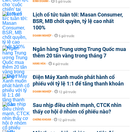
KINH DOANH
-
5 giờ trước
Lịch cổ tức tuần tới: Masan Consumer,
BSR, MB chốt quyền, tỷ lệ cao nhất
100%
DOANH NGHIỆP
-
5 giờ trước
Ngân hàng Trung ương Trung Quốc mua
thêm 20 tấn vàng trong tháng 7
HÀNG HÓA
-
4 giờ trước
Điện Máy Xanh muốn phát hành cổ
phiếu với tỷ lệ 1:1 để tăng thanh khoản
DOANH NGHIỆP
-
12 giờ trước
Sau nhịp điều chỉnh mạnh, CTCK nhìn
thấy cơ hội ở nhóm cổ phiếu nào?
CHỨNG KHOÁN
-
12 giờ trước