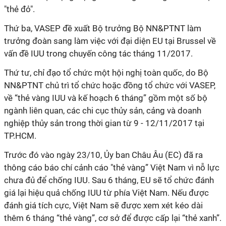
"thẻ đỏ".
Thứ ba, VASEP đề xuất Bộ trưởng Bộ NN&PTNT làm
trưởng đoàn sang làm việc với đại diện EU tại Brussel về
vấn đề IUU trong chuyến công tác tháng 11/2017.
Thứ tư, chỉ đạo tổ chức một hội nghị toàn quốc, do Bộ
NN&PTNT chủ trì tổ chức hoặc đồng tổ chức với VASEP,
về “thẻ vàng IUU và kế hoạch 6 tháng” gồm một số bộ
ngành liên quan, các chi cục thủy sản, cảng và doanh
nghiệp thủy sản trong thời gian từ 9 - 12/11/2017 tại
TP.HCM.
Trước đó vào ngày 23/10, Ủy ban Châu Âu (EC) đã ra
thông cáo báo chí cảnh cáo "thẻ vàng” Việt Nam vì nỗ lực
chưa đủ để chống IUU. Sau 6 tháng, EU sẽ tổ chức đánh
giá lại hiệu quả chống IUU từ phía Việt Nam. Nếu được
đánh giá tích cực, Việt Nam sẽ được xem xét kéo dài
thêm 6 tháng “thẻ vàng”, cơ sở để được cấp lại “thẻ xanh”.