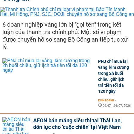
6 doanh nghiệp vàng lớn bị "gọi tên" trong kết
luận của thanh tra chính phủ. Một số vi phạm
được chuyển hồ sơ sang Bộ Công an tiếp tục xử
lý.
PNJ chỉ mua lại
vàng, kim cương
trong 2h buổi
chiều, giữ lịch
trả tiền tối đa
120 ngày
KINH DOANH
-
09:47 | 24/07/2026
AEON bán mảng siêu thị tại Thái Lan,
dồn lực cho ‘cuộc chiến’ tại Việt Nam