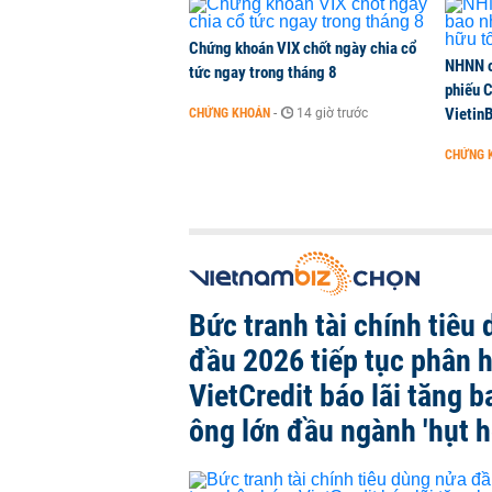
Chứng khoán VIX chốt ngày chia cổ
NHNN c
tức ngay trong tháng 8
phiếu 
Vietin
CHỨNG KHOÁN
-
14 giờ trước
CHỨNG 
Bức tranh tài chính tiêu
đầu 2026 tiếp tục phân 
VietCredit báo lãi tăng b
ông lớn đầu ngành 'hụt h