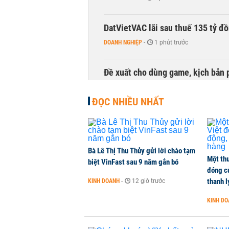
DatVietVAC lãi sau thuế 135 tỷ đ
DOANH NGHIỆP
-
1 phút trước
Đề xuất cho dùng game, kịch bản 
TÀI CHÍNH
-
1 phút trước
ĐỌC NHIỀU NHẤT
Bà Lê Thị Thu Thủy gửi lời chào tạm
Một thư
biệt VinFast sau 9 năm gắn bó
đóng c
thanh l
KINH DOANH
-
12 giờ trước
KINH D