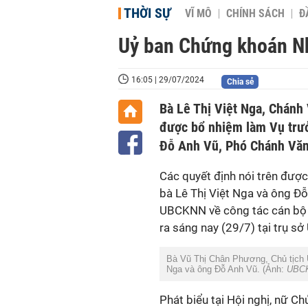
THỜI SỰ
VĨ MÔ
CHÍNH SÁCH
Đ
Uỷ ban Chứng khoán Nh
16:05 | 29/07/2024
Chia sẻ
Bà Lê Thị Việt Nga, Chán
được bổ nhiệm làm Vụ trư
Đỗ Anh Vũ, Phó Chánh Văn
Các quyết định nói trên đượ
bà Lê Thị Việt Nga và ông Đỗ
UBCKNN về công tác cán bộ 
ra sáng nay (29/7) tại trụ sở
Bà Vũ Thị Chân Phương, Chủ tịch 
Nga và ông Đỗ Anh Vũ. (Ảnh:
UBC
Phát biểu tại Hội nghị, nữ C