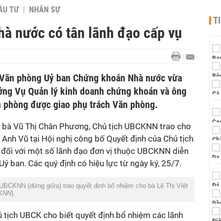
ẦU TƯ
NHÂN SỰ
T
à nước có tân lãnh đạo cấp vụ
h Văn phòng Uỷ ban Chứng khoán Nhà nước vừa
ởng Vụ Quản lý kinh doanh chứng khoán và ông
 phòng được giao phụ trách Văn phòng.
c bà Vũ Thị Chân Phương, Chủ tịch UBCKNN trao cho
 Anh Vũ tại Hội nghị công bố Quyết định của Chủ tịch
đối với một số lãnh đạo đơn vị thuộc UBCKNN diễn
 Uỷ ban. Các quý định có hiệu lực từ ngày ký, 25/7.
UBCKNN (đứng giữa) trao quyết định bổ nhiệm cho bà Lê Thị Việt
KNN
).
hủ tịch UBCK cho biết quyết định bổ nhiệm các lãnh