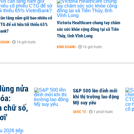
ần tăng nắm giữ bao nhiêu cổ
Victoria Healthcare chung tay chăm
CTG để sở hữu tối thiểu 65%
sóc sức khỏe cộng đồng tại xã Tiên
Bank?
Thủy, tỉnh Vĩnh Long
KHOÁN
-
14 giờ trước
KINH DOANH
-
16 giờ trước
 dùng nửa
S&P 500 lên đỉnh mới
hóa:
khi thị trường lao động
Mỹ suy yếu
a chữ số,
QUỐC TẾ
-
1 phút trước
ơi'