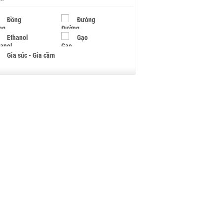
Đồng
Đường
Ethanol
Gạo
Gia súc - Gia cầm
Giấy
Gỗ
Hạt điều
Hồ tiêu - Hạt tiêu
Khí đốt
Kim loại khác
Mắc ca
Muối
Ngũ cốc
Nhựa - Hạt nhựa
Palladium
Phân bón