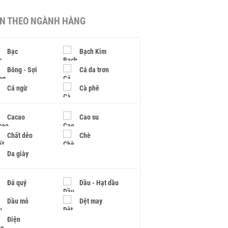
IN THEO NGÀNH HÀNG
Bạc
Bạch Kim
Bông - Sợi
Cá da trơn
Cá ngừ
Cà phê
Cacao
Cao su
Chất dẻo
Chè
Da giày
Đá quý
Dầu - Hạt dầu
Dầu mỏ
Dệt may
Điện