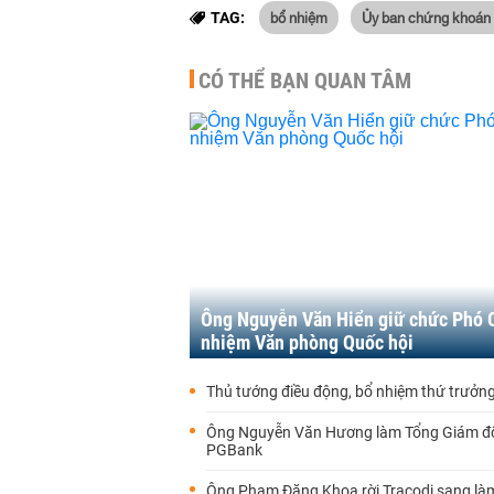
bổ nhiệm
Ủy ban chứng khoán
TAG:
CÓ THỂ BẠN QUAN TÂM
Ông Nguyễn Văn Hiển giữ chức Phó 
nhiệm Văn phòng Quốc hội
Thủ tướng điều động, bổ nhiệm thứ trưởng
Ông Nguyễn Văn Hương làm Tổng Giám đ
PGBank
Ông Phạm Đăng Khoa rời Tracodi sang là