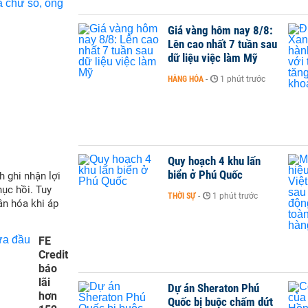
Giá vàng hôm nay 8/8:
Lên cao nhất 7 tuần sau
dữ liệu việc làm Mỹ
HÀNG HÓA
-
1 phút trước
Quy hoạch 4 khu lấn
biển ở Phú Quốc
h ghi nhận lợi
hục hồi. Tuy
THỜI SỰ
-
1 phút trước
ân hóa khi áp
FE
Credit
báo
lãi
Dự án Sheraton Phú
hơn
Quốc bị buộc chấm dứt