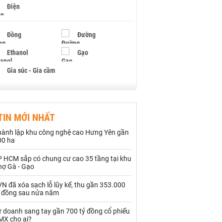
Điện
Đồng
Đường
Ethanol
Gạo
Gia súc - Gia cầm
Giấy
Gỗ
TIN MỚI NHẤT
Hạt điều
Hồ tiêu - Hạt tiêu
hành lập khu công nghệ cao Hưng Yên gần
Khí đốt
00 ha
P HCM sắp có chung cư cao 35 tầng tại khu
Kim loại khác
Mắc ca
hợ Gà - Gạo
Muối
Ngũ cốc
N đã xóa sạch lỗ lũy kế, thu gần 353.000
ỷ đồng sau nửa năm
Nhựa - Hạt nhựa
ự doanh sang tay gần 700 tỷ đồng cổ phiếu
MX cho ai?