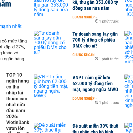
 năm
kế, thu gần 353.000 tỷ
đồng sau nửa năm
DOANH NGHIỆP
-
1 phút trước
Tự doanh sang tay gần
700 tỷ đồng cổ phiếu
g có mức tăng
DMX cho ai?
i xấp xỉ 37%,
g khác với
CHỨNG KHOÁN
-
ấu ngân hàng
1 phút trước
TOP 10
VNPT nắm giữ hơn
ngân hàng
62.000 tỷ đồng tiền
có thu
mặt, ngang ngửa MWG
nhập lãi
thuần cao
DOANH NGHIỆP
-
1 phút trước
nhất nửa
đầu năm
2026:
VietinBank
Đề xuất miễn 30% thuế
vươn lên
thu nhập cho hộ kinh