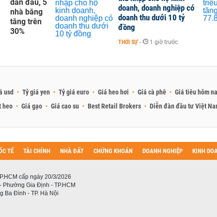
dẫn đầu, 5
doanh, doanh nghiệp có
nhà băng
doanh thu dưới 10 tỷ
tăng trên
đồng
30%
THỜI SỰ
-
1 giờ trước
á usd
Tỷ giá yen
Tỷ giá euro
Giá heo hơi
Giá cà phê
Giá tiêu hôm n
t heo
Giá gạo
Giá cao su
Best Retail Brokers
Diễn đàn đầu tư Việt N
ỐC TẾ
TÀI CHÍNH
NHÀ ĐẤT
CHỨNG KHOÁN
DOANH NGHIỆP
KINH DO
P.HCM cấp ngày 20/3/2026
 - Phường Gia Định - TP.HCM
 Ba Đình - TP. Hà Nội