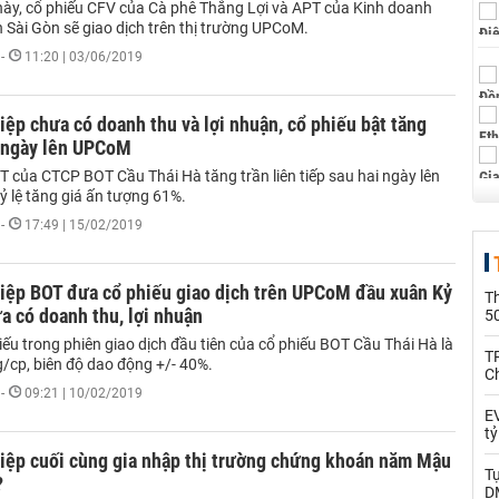
này, cổ phiếu CFV của Cà phê Thắng Lợi và APT của Kinh doanh
 Sài Gòn sẽ giao dịch trên thị trường UPCoM.
-
11:20 | 03/06/2019
ệp chưa có doanh thu và lợi nhuận, cổ phiếu bật tăng
 ngày lên UPCoM
T của CTCP BOT Cầu Thái Hà tăng trần liên tiếp sau hai ngày lên
ỷ lệ tăng giá ấn tượng 61%.
-
17:49 | 15/02/2019
iệp BOT đưa cổ phiếu giao dịch trên UPCoM đầu xuân Kỷ
T
a có doanh thu, lợi nhuận
5
ếu trong phiên giao dịch đầu tiên của cổ phiếu BOT Cầu Thái Hà là
T
/cp, biên độ dao động +/- 40%.
C
-
09:21 | 10/02/2019
EV
t
iệp cuối cùng gia nhập thị trường chứng khoán năm Mậu
T
?
D