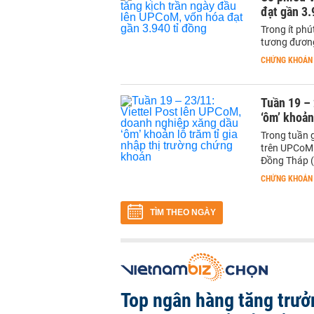
đạt gần 3.
Trong ít phú
tương đương 
CHỨNG KHOÁN
Tuần 19 – 
‘ôm’ khoản
Trong tuần g
trên UPCoM t
Đồng Tháp (
CHỨNG KHOÁN
TÌM THEO NGÀY
Top ngân hàng tăng trưở