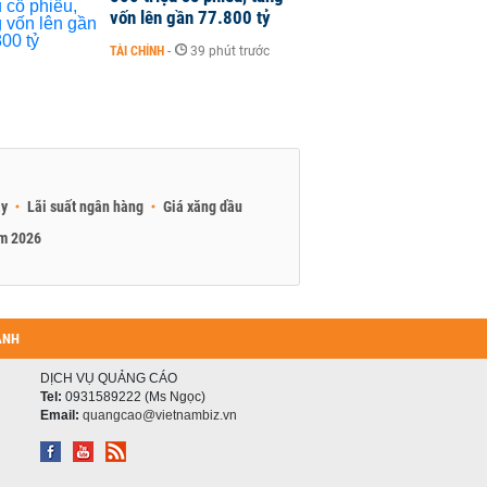
vốn lên gần 77.800 tỷ
TÀI CHÍNH
-
39 phút trước
ay
Lãi suất ngân hàng
Giá xăng dầu
am 2026
ANH
DỊCH VỤ QUẢNG CÁO
Tel:
0931589222 (Ms Ngọc)
Email:
quangcao@vietnambiz.vn