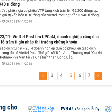
940 tỉ đồng
t đầu phiên, giá cổ phiếu VTP tăng kịch trần lên 95.200 đồng/cp,
giá trị vốn hóa trị trường của Viettel Post đạt gần 3.940 tỉ đồng.
-
09:16 | 23/11/2018
23/11: Viettel Post lên UPCoM, doanh nghiệp xăng dầu
 lỗ trăm tỉ gia nhập thị trường chứng khoán
iao dịch từ 19 – 23, 4 doanh nghiệp đưa cổ phiếu lên giao dịch
rong đó có Viettel Post, Thế giới số Trần Anh, Thương mại Dầu khí
Petimex) và Vận tải và Chế biến than Đông Bắc.
-
12:05 | 19/11/2018
3
4
5
6
7
ng cho
EVN đã xóa sạch lỗ lũy