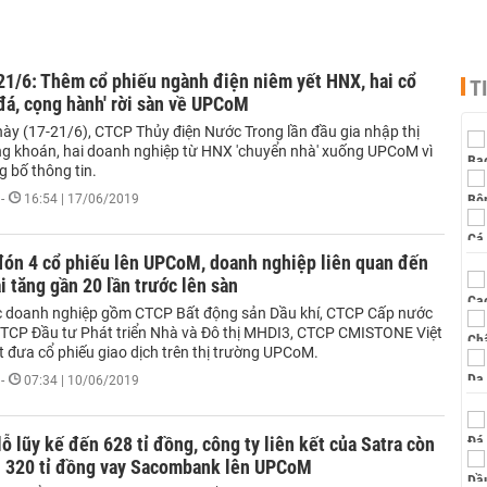
21/6: Thêm cổ phiếu ngành điện niêm yết HNX, hai cổ
T
 đá, cọng hành' rời sàn về UPCoM
này (17-21/6), CTCP Thủy điện Nước Trong lần đầu gia nhập thị
g khoán, hai doanh nghiệp từ HNX 'chuyển nhà' xuống UPCoM vì
g bố thông tin.
-
16:54 | 17/06/2019
đón 4 cổ phiếu lên UPCoM, doanh nghiệp liên quan đến
i tăng gần 20 lần trước lên sàn
ác doanh nghiệp gồm CTCP Bất động sản Dầu khí, CTCP Cấp nước
TCP Đầu tư Phát triển Nhà và Đô thị MHDI3, CTCP CMISTONE Việt
t đưa cổ phiếu giao dịch trên thị trường UPCoM.
-
07:34 | 10/06/2019
 lỗ lũy kế đến 628 tỉ đồng, công ty liên kết của Satra còn
ấu 320 tỉ đồng vay Sacombank lên UPCoM