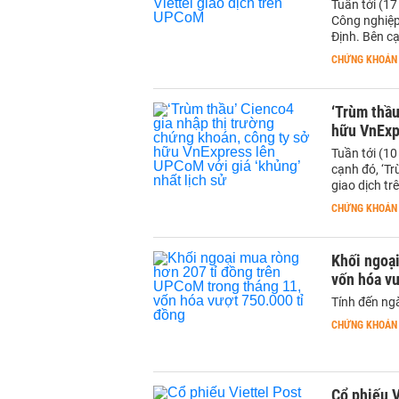
Tuần tới (1
Công nghiệ
Định. Bên cạ
CHỨNG KHOÁN
‘Trùm thầu
hữu VnExpr
Tuần tới (1
cạnh đó, ‘T
giao dịch t
CHỨNG KHOÁN
Khối ngoại
vốn hóa vư
Tính đến ng
CHỨNG KHOÁN
Cổ phiếu V