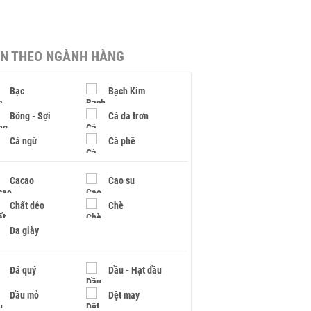
IN THEO NGÀNH HÀNG
Bạc
Bạch Kim
Bông - Sợi
Cá da trơn
Cá ngừ
Cà phê
Cacao
Cao su
Chất dẻo
Chè
Da giày
Đá quý
Dầu - Hạt dầu
Dầu mỏ
Dệt may