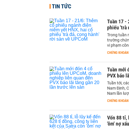
TIN TỨC
Tuần 17 - 
phiếu 'trà
Trong tuần 
trường chứn
vi phạm côn
CHỨNG KHOÁN
Tuần mới 
PVX báo lã
Tuần tới, c
Nam Định, C
Nam lần lượ
CHỨNG KHOÁN
Vốn 88 tỉ,
'ôm' nợ x