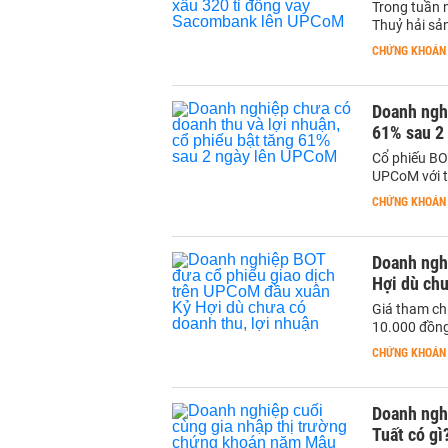
Trong tuần 
Thuỷ hải sản
CHỨNG KHOÁN
Doanh nghi
61% sau 2
Cổ phiếu BO
UPCoM với t
CHỨNG KHOÁN
Doanh ngh
Hợi dù chư
Giá tham chi
10.000 đồng
CHỨNG KHOÁN
Doanh ngh
Tuất có gì