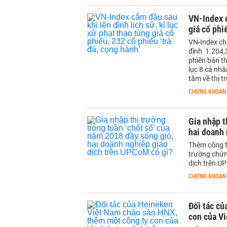
VN-Index c
giá cổ phi
VN-Index ch
đỉnh 1.204,
phiên bán th
lục 8 cá nhâ
tâm về thị 
CHỨNG KHOÁN
Gia nhập t
hai doanh 
Thêm công t
trường chứn
dịch trên 
CHỨNG KHOÁN
Đối tác c
con của Vi