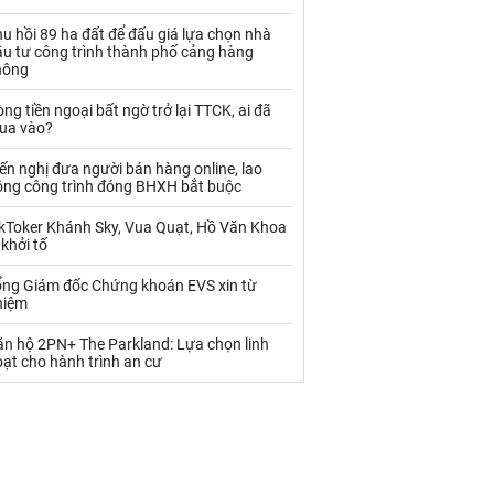
Palladium
Phân bón
u hồi 89 ha đất để đấu giá lựa chọn nhà
Rau - Củ -Quả
Sắt thép
ầu tư công trình thành phố cảng hàng
hông
Sữa
ng tiền ngoại bất ngờ trở lại TTCK, ai đã
ua vào?
Than
Thức ăn chăn nuôi
ến nghị đưa người bán hàng online, lao
ộng công trình đóng BHXH bắt buộc
Thủy hải sản khác
Tôm
ikToker Khánh Sky, Vua Quạt, Hồ Văn Khoa
Vàng
 khởi tố
ổng Giám đốc Chứng khoán EVS xin từ
VLXD khác
Xăng dầu
hiệm
Xi măng - Clynker
ăn hộ 2PN+ The Parkland: Lựa chọn linh
ạt cho hành trình an cư