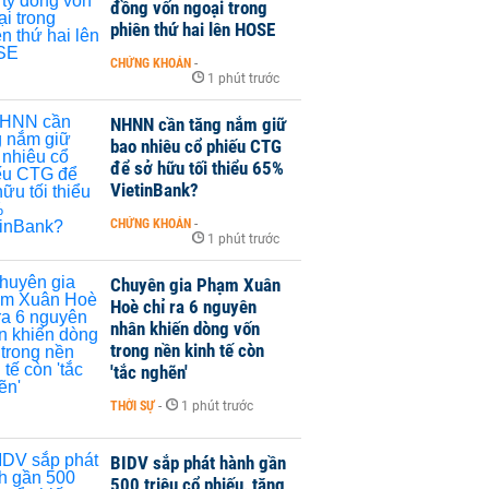
đồng vốn ngoại trong
phiên thứ hai lên HOSE
CHỨNG KHOÁN
-
1 phút trước
NHNN cần tăng nắm giữ
bao nhiêu cổ phiếu CTG
để sở hữu tối thiểu 65%
VietinBank?
CHỨNG KHOÁN
-
1 phút trước
Chuyên gia Phạm Xuân
Hoè chỉ ra 6 nguyên
nhân khiến dòng vốn
trong nền kinh tế còn
'tắc nghẽn'
THỜI SỰ
-
1 phút trước
BIDV sắp phát hành gần
500 triệu cổ phiếu, tăng