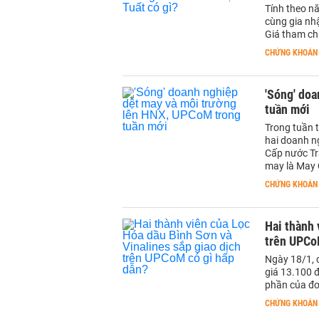
Tính theo nă
cùng gia nh
Giá tham chi
CHỨNG KHOÁN
'Sóng' do
tuần mới
Trong tuần t
hai doanh n
Cấp nước Tr
may là May 
CHỨNG KHOÁN
Hai thành 
trên UPCo
Ngày 18/1, 
giá 13.100 
phần của đơ
CHỨNG KHOÁN