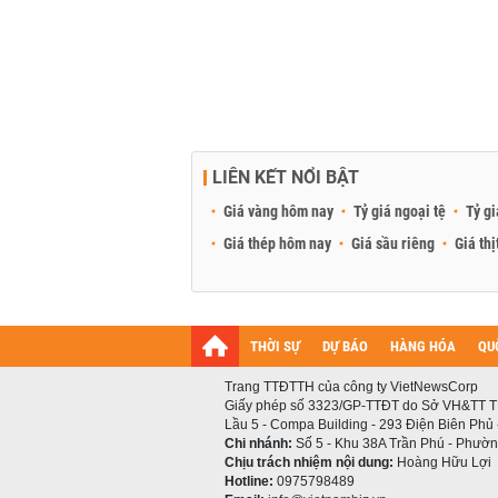
LIÊN KẾT NỔI BẬT
Giá vàng hôm nay
Tỷ giá ngoại tệ
Tỷ gi
Giá thép hôm nay
Giá sầu riêng
Giá thị
THỜI SỰ
DỰ BÁO
HÀNG HÓA
QU
Trang TTĐTTH của công ty VietNewsCorp
Giấy phép số 3323/GP-TTĐT do Sở VH&TT T
Lầu 5 - Compa Building - 293 Điện Biên Phủ
Chi nhánh:
Số 5 - Khu 38A Trần Phú - Phường
Chịu trách nhiệm nội dung:
Hoàng Hữu Lợi
Hotline:
0975798489