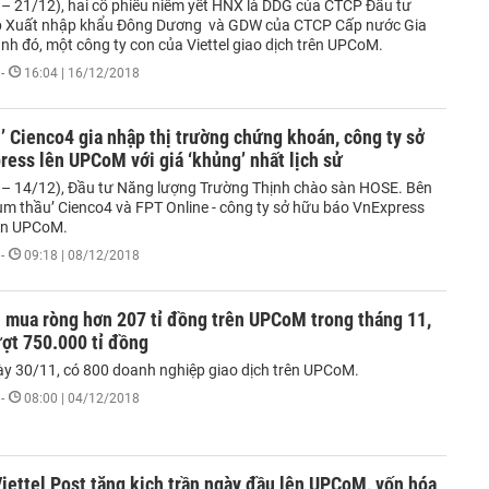
7 – 21/12), hai cổ phiếu niêm yết HNX là DDG của CTCP Đầu tư
p Xuất nhập khẩu Đông Dương và GDW của CTCP Cấp nước Gia
nh đó, một công ty con của Viettel giao dịch trên UPCoM.
-
16:04 | 16/12/2018
’ Cienco4 gia nhập thị trường chứng khoán, công ty sở
ess lên UPCoM với giá ‘khủng’ nhất lịch sử
0 – 14/12), Đầu tư Năng lượng Trường Thịnh chào sàn HOSE. Bên
rùm thầu’ Cienco4 và FPT Online - công ty sở hữu báo VnExpress
rên UPCoM.
-
09:18 | 08/12/2018
 mua ròng hơn 207 tỉ đồng trên UPCoM trong tháng 11,
ợt 750.000 tỉ đồng
ày 30/11, có 800 doanh nghiệp giao dịch trên UPCoM.
-
08:00 | 04/12/2018
iettel Post tăng kịch trần ngày đầu lên UPCoM, vốn hóa