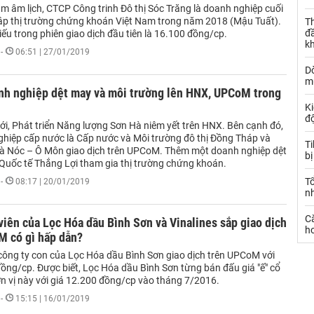
m âm lịch, CTCP Công trinh Đô thị Sóc Trăng là doanh nghiệp cuối
ập thị trường chứng khoán Việt Nam trong năm 2018 (Mậu Tuất).
Th
đ
ếu trong phiên giao dịch đầu tiên là 16.100 đồng/cp.
k
-
06:51 | 27/01/2019
Dò
m
anh nghiệp dệt may và môi trường lên HNX, UPCoM trong
Ki
đ
ới, Phát triển Năng lượng Sơn Hà niêm yết trên HNX. Bên cạnh đó,
ghiệp cấp nước là Cấp nước và Môi trường đô thị Đồng Tháp và
T
à Nóc – Ô Môn giao dịch trên UPCoM. Thêm một doanh nghiệp dệt
bị
Quốc tế Thắng Lợi tham gia thị trường chứng khoán.
T
-
08:17 | 20/01/2019
n
C
viên của Lọc Hóa dầu Bình Sơn và Vinalines sắp giao dịch
ho
M có gì hấp dẫn?
công ty con của Lọc Hóa dầu Bình Sơn giao dịch trên UPCoM với
đồng/cp. Được biết, Lọc Hóa dầu Bình Sơn từng bán đấu giá "ế" cổ
n vị này với giá 12.200 đồng/cp vào tháng 7/2016.
-
15:15 | 16/01/2019