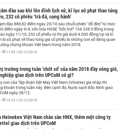
ắm đầu sau khi lên đỉnh lịch sử, kỉ lục xử phạt thao túng
ếu, 232 cổ phiếu ‘trà đá, cọng hành’
ạm đáy 888,82 điểm ngày 29/10 sau chuỗi phiên “đổ đèo” từ mức
33 điểm ngày 9/4; vốn hóa HOSE “bốc hơi” 154.338 tỉ đồng trong
áo ngày 11/10, 232 cổ phiếu có thị giá dưới 4.000 đồng/cp và kỉ
n bị xử phạt về thao túng giá cổ phiếu là những con số đáng quan
trường chứng khoán Việt Nam trong năm 2018.
-
11:09 | 30/12/2018
hị trường trong tuần ‘chốt sổ’ của năm 2018 đầy sóng gió,
nghiệp giao dịch trên UPCoM có gì?
y con của Tập đoàn Dệt May Việt Nam (Vinatex) gia nhập thị
g khoán trong tuần này. Bên cạnh đó, Nước sạch Bắc Ninh giao
UPCoM ngày 28/12.
-
16:25 | 25/12/2018
ủa Heineken Việt Nam chào sàn HNX, thêm một công ty
ettel giao dịch trên UPCoM