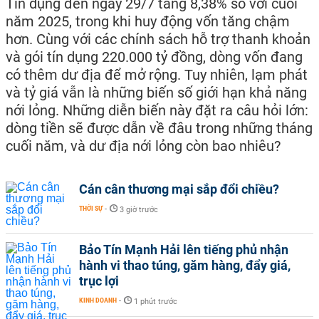
Tín dụng đến ngày 29/7 tăng 8,38% so với cuối
năm 2025, trong khi huy động vốn tăng chậm
hơn. Cùng với các chính sách hỗ trợ thanh khoản
và gói tín dụng 220.000 tỷ đồng, dòng vốn đang
có thêm dư địa để mở rộng. Tuy nhiên, lạm phát
và tỷ giá vẫn là những biến số giới hạn khả năng
nới lỏng. Những diễn biến này đặt ra câu hỏi lớn:
dòng tiền sẽ được dẫn về đâu trong những tháng
cuối năm, và dư địa nới lỏng còn bao nhiêu?
Cán cân thương mại sắp đổi chiều?
THỜI SỰ
-
3 giờ trước
Bảo Tín Mạnh Hải lên tiếng phủ nhận
hành vi thao túng, găm hàng, đẩy giá,
trục lợi
KINH DOANH
-
1 phút trước