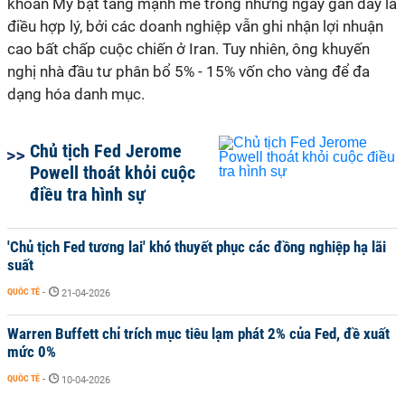
khoán Mỹ bật tăng mạnh mẽ trong những ngày gần đây là
điều hợp lý, bởi các doanh nghiệp vẫn ghi nhận lợi nhuận
cao bất chấp cuộc chiến ở Iran. Tuy nhiên, ông khuyến
nghị nhà đầu tư phân bổ 5% - 15% vốn cho vàng để đa
dạng hóa danh mục.
Chủ tịch Fed Jerome
Powell thoát khỏi cuộc
điều tra hình sự
'Chủ tịch Fed tương lai' khó thuyết phục các đồng nghiệp hạ lãi
suất
QUỐC TẾ
-
21-04-2026
Warren Buffett chỉ trích mục tiêu lạm phát 2% của Fed, đề xuất
mức 0%
QUỐC TẾ
-
10-04-2026