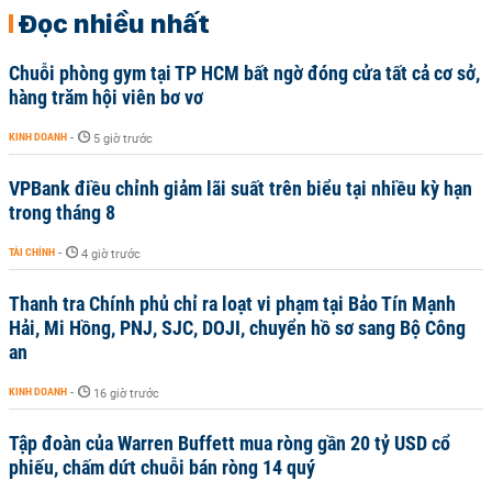
Đọc nhiều nhất
Chuỗi phòng gym tại TP HCM bất ngờ đóng cửa tất cả cơ sở,
hàng trăm hội viên bơ vơ
KINH DOANH
-
5 giờ trước
VPBank điều chỉnh giảm lãi suất trên biểu tại nhiều kỳ hạn
trong tháng 8
TÀI CHÍNH
-
4 giờ trước
Thanh tra Chính phủ chỉ ra loạt vi phạm tại Bảo Tín Mạnh
Hải, Mi Hồng, PNJ, SJC, DOJI, chuyển hồ sơ sang Bộ Công
an
KINH DOANH
-
16 giờ trước
Tập đoàn của Warren Buffett mua ròng gần 20 tỷ USD cổ
phiếu, chấm dứt chuỗi bán ròng 14 quý