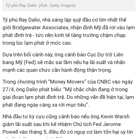
Tỷ phú Ray Dalio. (Ảnh:
Getty Images).
Tỷ phú Ray Dalio, nhà sáng lập quỹ đầu cơ lớn nhất thế
giới Bridgewater Associates, nhận định Mỹ đã rơi vào lạm
phát đình trệ - tức nền kinh tế tăng trưởng chậm chạp
trong lúc lạm phát ở mức cao.
Dựa trên bối cảnh này, ông cảnh báo Cục Dự trữ Liên
bang Mỹ (Fed) sẽ mắc sai lầm nếu hạ lãi suất và nhấn
mạnh các quan chức cần hành động thận trọng.
Trong chương trình “Money Movers” của CNBC vào ngày
27/4, ông Dalio phát biểu: “Mỹ chắc chắn đang ở trong
giai đoạn lạm phát đình trệ. Do
những vấn đề hiện tại,
lạm
phát đang
ngày càng xa
rời
mục tiêu
”.
Nhà đầu tư kỳ cựu cũng cảnh báo nếu ông Kevin Warsh
giảm lãi suất sau khi kế nhiệm Chủ tịch Fed Jerome
Powell vào tháng 5, điều đó có nguy cơ làm tổn hại uy tín