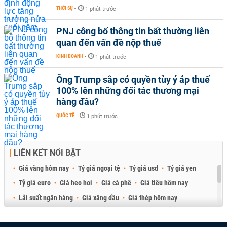
THỜI SỰ
-
1 phút trước
PNJ công bố thông tin bất thường liên
quan đến vấn đề nộp thuế
KINH DOANH
-
1 phút trước
Ông Trump sắp có quyền tùy ý áp thuế
100% lên những đối tác thương mại
hàng đầu?
QUỐC TẾ
-
1 phút trước
LIÊN KẾT NỔI BẬT
Giá vàng hôm nay
Tỷ giá ngoại tệ
Tỷ giá usd
Tỷ giá yen
Tỷ giá euro
Giá heo hơi
Giá cà phê
Giá tiêu hôm nay
Lãi suất ngân hàng
Giá xăng dầu
Giá thép hôm nay
Giá sầu riêng
Giá thịt heo
Giá gạo
Giá cao su