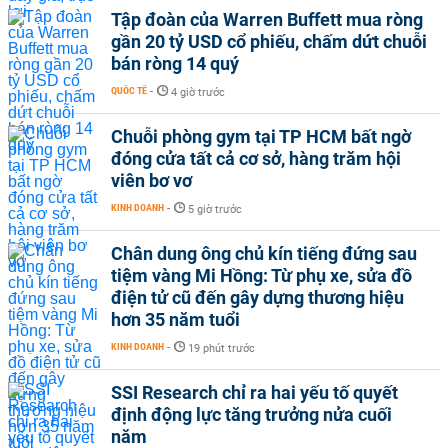
Tập đoàn của Warren Buffett mua ròng
gần 20 tỷ USD cổ phiếu, chấm dứt chuỗi
bán ròng 14 quý
QUỐC TẾ
-
4 giờ trước
Chuỗi phòng gym tại TP HCM bất ngờ
đóng cửa tất cả cơ sở, hàng trăm hội
viên bơ vơ
KINH DOANH
-
5 giờ trước
Chân dung ông chủ kín tiếng đứng sau
tiệm vàng Mi Hồng: Từ phụ xe, sửa đồ
điện tử cũ đến gây dựng thương hiệu
hơn 35 năm tuổi
KINH DOANH
-
19 phút trước
SSI Research chỉ ra hai yếu tố quyết
định động lực tăng trưởng nửa cuối
năm