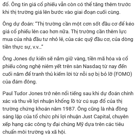
đổ. Ông tin giá cổ phiếu vẫn còn có thể tăng thêm trước
khi thị trường giá lên bước vào giai đoạn cuối cùng.
Ông dự đoán: “Thị trường cần một cơn sốt đầu cơ để kéo
giá cổ phiếu lên cao hơn nữa. Thị trường cần thêm lực
mua của nhà đầu tư nhỏ lẻ, của các quỹ đầu cơ, của dòng
tiền thực sự, v.v…”
Ông Jones dự kiến sẽ nắm giữ vàng, tiền mã hóa và cổ
phiếu công nghệ niêm yết trên sàn Nasdaq từ nay đến
cuối năm để tranh thủ kiếm lời từ nỗi sợ bị bỏ lỡ (FOMO)
của đám đông.
Paul Tudor Jones trở nên nổi tiếng sau khi dự đoán chính
xác và thu về lợi nhuận khổng lồ từ cú sụp đổ của thị
trường chứng khoán năm 1987. Ông cũng là nhà đồng
sáng lập của tổ chức phi lợi nhuận Just Capital, chuyên
xếp hạng các công ty đại chúng Mỹ dựa trên các tiêu
chuẩn môi trường và xã hội.