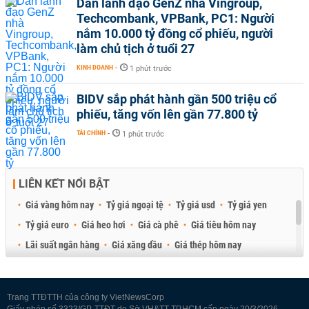
Dàn lãnh đạo GenZ nhà Vingroup,
Techcombank, VPBank, PC1: Người
nắm 10.000 tỷ đồng cổ phiếu, người
làm chủ tịch ở tuổi 27
KINH DOANH
-
1 phút trước
BIDV sắp phát hành gần 500 triệu cổ
phiếu, tăng vốn lên gần 77.800 tỷ
TÀI CHÍNH
-
1 phút trước
LIÊN KẾT NỔI BẬT
Giá vàng hôm nay
Tỷ giá ngoại tệ
Tỷ giá usd
Tỷ giá yen
Tỷ giá euro
Giá heo hơi
Giá cà phê
Giá tiêu hôm nay
Lãi suất ngân hàng
Giá xăng dầu
Giá thép hôm nay
Giá sầu riêng
Giá thịt heo
Giá gạo
Giá cao su
Best Retail Brokers
Diễn đàn đầu tư Việt Nam 2026
Trang TTĐTTH của công ty VietNewsCorp