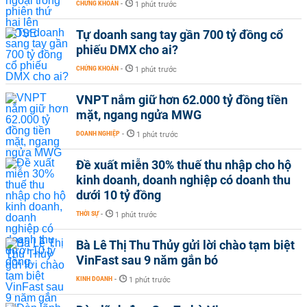
CHỨNG KHOÁN
-
1 phút trước
Tự doanh sang tay gần 700 tỷ đồng cổ
phiếu DMX cho ai?
CHỨNG KHOÁN
-
1 phút trước
VNPT nắm giữ hơn 62.000 tỷ đồng tiền
mặt, ngang ngửa MWG
DOANH NGHIỆP
-
1 phút trước
Đề xuất miễn 30% thuế thu nhập cho hộ
kinh doanh, doanh nghiệp có doanh thu
dưới 10 tỷ đồng
THỜI SỰ
-
1 phút trước
Bà Lê Thị Thu Thủy gửi lời chào tạm biệt
VinFast sau 9 năm gắn bó
KINH DOANH
-
1 phút trước