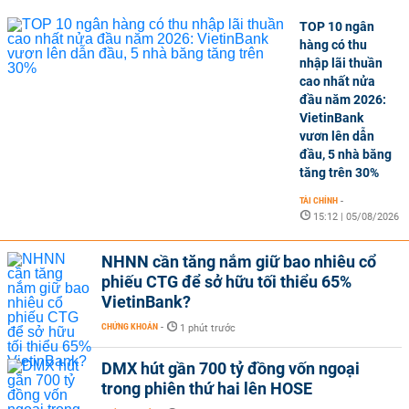
TOP 10 ngân
hàng có thu
nhập lãi thuần
cao nhất nửa
đầu năm 2026:
VietinBank
vươn lên dẫn
đầu, 5 nhà băng
tăng trên 30%
TÀI CHÍNH
-
15:12 | 05/08/2026
NHNN cần tăng nắm giữ bao nhiêu cổ
phiếu CTG để sở hữu tối thiểu 65%
VietinBank?
CHỨNG KHOÁN
-
1 phút trước
DMX hút gần 700 tỷ đồng vốn ngoại
trong phiên thứ hai lên HOSE