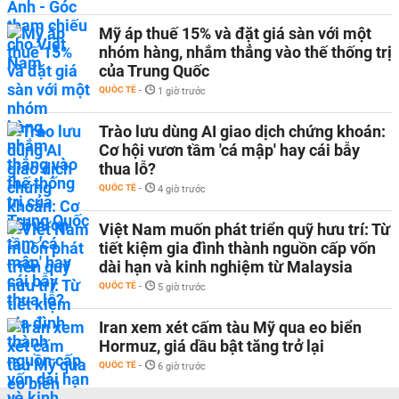
Mỹ áp thuế 15% và đặt giá sàn với một
nhóm hàng, nhắm thẳng vào thế thống trị
của Trung Quốc
QUỐC TẾ
-
1 giờ trước
Trào lưu dùng AI giao dịch chứng khoán:
Cơ hội vươn tầm 'cá mập' hay cái bẫy
thua lỗ?
QUỐC TẾ
-
4 giờ trước
Việt Nam muốn phát triển quỹ hưu trí: Từ
tiết kiệm gia đình thành nguồn cấp vốn
dài hạn và kinh nghiệm từ Malaysia
QUỐC TẾ
-
5 giờ trước
Iran xem xét cấm tàu Mỹ qua eo biển
Hormuz, giá dầu bật tăng trở lại
QUỐC TẾ
-
6 giờ trước