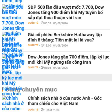
S&P 500 lần đầu vượt mốc 7.700, Dow
Jones tăng 900 điểm khi Mỹ tuyên bố
sắp đạt thỏa thuận với Iran
QUỐC TẾ
-
06:33 | 05/08/2026
Giá cổ phiếu Berkshire Hathaway lập
đỉnh 8 tháng: Tiền mặt lại là vua?
QUỐC TẾ
-
15:00 | 04/08/2026
Dow Jones tăng gần 700 điểm, lập kỷ lục
mới khi Mỹ ngừng tấn công Iran
QUỐC TẾ
-
06:08 | 04/08/2026
Cùng chuyên mục
Chính sách nhà ở của nước Anh - Góc
tham chiếu cho Việt Nam
QUỐC TẾ
-
1 phút trước