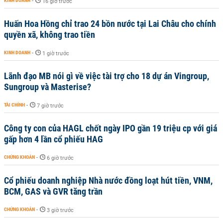
KINH DOANH
-
16 giờ trước
Huấn Hoa Hồng chỉ trao 24 bồn nước tại Lai Châu cho chính
quyền xã, không trao tiền
KINH DOANH
-
1 giờ trước
Lãnh đạo MB nói gì về việc tài trợ cho 18 dự án Vingroup,
Sungroup và Masterise?
TÀI CHÍNH
-
7 giờ trước
Công ty con của HAGL chốt ngày IPO gần 19 triệu cp với giá
gấp hơn 4 lần cổ phiếu HAG
CHỨNG KHOÁN
-
6 giờ trước
Cổ phiếu doanh nghiệp Nhà nước đồng loạt hút tiền, VNM,
BCM, GAS và GVR tăng trần
CHỨNG KHOÁN
-
3 giờ trước