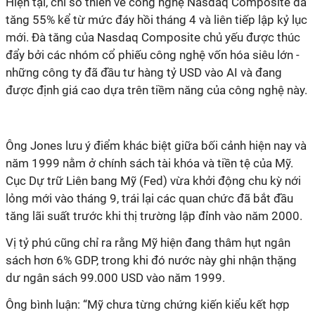
Hiện tại, chỉ số thiên về công nghệ Nasdaq Composite đã
tăng 55% kể từ mức đáy hồi tháng 4 và liên tiếp lập kỷ lục
mới. Đà tăng của Nasdaq Composite chủ yếu được thúc
đẩy bởi các nhóm cổ phiếu công nghệ vốn hóa siêu lớn -
những công ty đã đầu tư hàng tỷ USD vào AI và đang
được định giá cao dựa trên tiềm năng của công nghệ này.
Ông Jones lưu ý điểm khác biệt giữa bối cảnh hiện nay và
năm 1999 nằm ở chính sách tài khóa và tiền tệ của Mỹ.
Cục Dự trữ Liên bang Mỹ (Fed) vừa khởi động chu kỳ nới
lỏng mới vào tháng 9, trái lại các quan chức đã bắt đầu
tăng lãi suất trước khi thị trường lập đỉnh vào năm 2000.
Vị tỷ phú cũng chỉ ra rằng Mỹ hiện đang thâm hụt ngân
sách hơn 6% GDP, trong khi đó nước này ghi nhận thặng
dư ngân sách 99.000 USD vào năm 1999.
Ông bình luận: “Mỹ chưa từng chứng kiến kiểu kết hợp