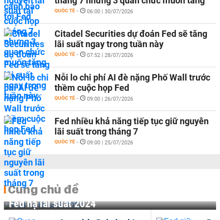
tháng 7 nhưng 3 quan chức muốn tăng
QUỐC TẾ
-
06:00 | 30/07/2026
Citadel Securities dự đoán Fed sẽ tăng
lãi suất ngay trong tuần này
QUỐC TẾ
-
07:52 | 28/07/2026
Nỗi lo chi phí AI đè nặng Phố Wall trước
thềm cuộc họp Fed
QUỐC TẾ
-
09:00 | 26/07/2026
Fed nhiều khả năng tiếp tục giữ nguyên
lãi suất trong tháng 7
QUỐC TẾ
-
09:00 | 25/07/2026
Cùng chủ đề
Fed hạ lãi suất 2024