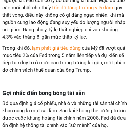
Ngược lại, Fed còn có lý do để tăng lãi suất. Mặc dù báo
cáo mới nhất cho thấy
tốc độ tăng trưởng việc làm
gây
thất vọng, điều này không có gì đáng ngạc nhiên, khi mà
nguồn cung lao động đang suy yếu do lượng người nhập
cư giảm. Đáng chú ý, tỷ lệ thất nghiệp chỉ vào khoảng
4,3% vào tháng 8, gần mức thấp kỷ lục.
Trong khi đó,
lạm phát giá tiêu dùng
của Mỹ đã vượt quá
mục tiêu 2% của Fed trong 5 năm liên tiếp và dự kiến sẽ
tiếp tục duy trì ở mức cao trong tương lai gần, một phần
do chính sách thuế quan của ông Trump.
Gợi nhắc đến bong bóng tài sản
Bỏ qua định giá cổ phiếu, nhà ở và những tài sản tài chính
khác cũng là một sai lầm. Sau khi không thể lường trước
được cuộc khủng hoảng tài chính năm 2008, Fed đã đưa
ổn định hệ thống tài chính vào “sứ mệnh” của họ.