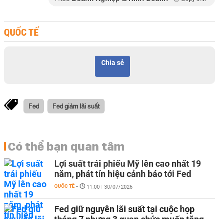
QUỐC TẾ
Chia sẻ
Fed
Fed giảm lãi suất
Có thể bạn quan tâm
Lợi suất trái phiếu Mỹ lên cao nhất 19
năm, phát tín hiệu cảnh báo tới Fed
QUỐC TẾ
-
11:00 | 30/07/2026
Fed giữ nguyên lãi suất tại cuộc họp