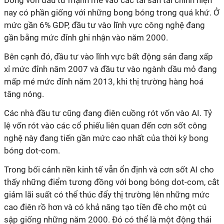
Dòng vốn đầu tư mạnh mẽ vào các tài sản tài chính hiện
nay có phần giống với những bong bóng trong quá khứ. Ở
mức gần 6% GDP, đầu tư vào lĩnh vực công nghệ đang
gần bằng mức đỉnh ghi nhận vào năm 2000.
Bên cạnh đó, đầu tư vào lĩnh vực bất động sản đang xấp
xỉ mức đỉnh năm 2007 và đầu tư vào ngành dầu mỏ đang
mấp mé mức đỉnh năm 2013, khi thị trường hàng hoá
tăng nóng.
Các nhà đầu tư cũng đang điên cuồng rót vốn vào AI. Tỷ
lệ vốn rót vào các cổ phiếu liên quan đến cơn sốt công
nghệ này đang tiến gần mức cao nhất của thời kỳ bong
bóng dot-com.
Trong bối cảnh nền kinh tế vẫn ổn định và cơn sốt AI cho
thấy những điểm tương đồng với bong bóng dot-com, cắt
giảm lãi suất có thể thúc đẩy thị trường lên những mức
cao điên rồ hơn và có khả năng tạo tiền đề cho một cú
sập giống những năm 2000. Đó có thể là một động thái