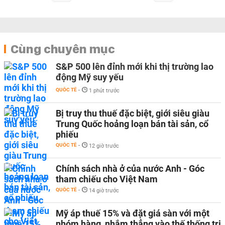
Cùng chuyên mục
S&P 500 lên đỉnh mới khi thị trường lao
động Mỹ suy yếu
QUỐC TẾ
-
1 phút trước
Bị truy thu thuế đặc biệt, giới siêu giàu
Trung Quốc hoảng loạn bán tài sản, cổ
phiếu
QUỐC TẾ
-
12 giờ trước
Chính sách nhà ở của nước Anh - Góc
tham chiếu cho Việt Nam
QUỐC TẾ
-
14 giờ trước
Mỹ áp thuế 15% và đặt giá sàn với một
nhóm hàng, nhắm thẳng vào thế thống trị