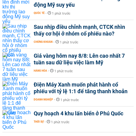
động Mỹ suy yếu
QUỐC TẾ
-
1 phút trước
Sau nhịp điều chỉnh mạnh, CTCK nhìn
thấy cơ hội ở nhóm cổ phiếu nào?
CHỨNG KHOÁN
-
1 phút trước
Giá vàng hôm nay 8/8: Lên cao nhất 7
tuần sau dữ liệu việc làm Mỹ
HÀNG HÓA
-
1 phút trước
Điện Máy Xanh muốn phát hành cổ
phiếu với tỷ lệ 1:1 để tăng thanh khoản
DOANH NGHIỆP
-
1 phút trước
Quy hoạch 4 khu lấn biển ở Phú Quốc
THỜI SỰ
-
1 phút trước