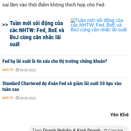
sai lầm vào thời điểm không thích hợp cho Fed.
Tuần mới sôi động của
các NHTW: Fed, BoE và
BoJ cùng cân nhắc lãi
suất
Fed hạ lãi suất là tin xấu cho thị trường chứng khoán?
QUỐC TẾ
-
09-09-2025
Standard Chartered dự đoán Fed sẽ giảm lãi suất 50 bps vào
tuần sau
QUỐC TẾ
-
09-09-2025
Yên Khê
Theo
Doanh Nghiệp & Kinh Doanh
Copy link