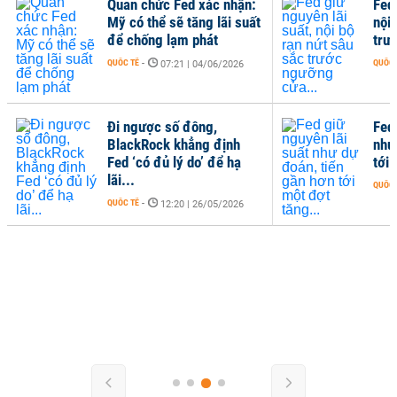
Quan chức Fed xác nhận:
Fed 
Mỹ có thể sẽ tăng lãi suất
nội 
để chống lạm phát
trư
QUỐC TẾ
-
QUỐC 
07:21 | 04/06/2026
Đi ngược số đông,
Fed
BlackRock khẳng định
như
Fed ‘có đủ lý do’ để hạ
tới 
lãi...
QUỐC 
QUỐC TẾ
-
12:20 | 26/05/2026