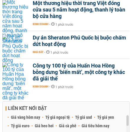
Một thương hiệu thời trang Việt đóng
cửa sau 5 năm hoạt động, thanh lý toàn
bộ cửa hàng
KINH DOANH
-
1 phút trước
Dự án Sheraton Phú Quốc bị buộc chấm
dứt hoạt động
NHÀ ĐẤT
-
1 phút trước
Công ty 100 tỷ của Huấn Hoa Hồng
bỗng dưng ‘biến mất’, một công ty khác
đã giải thể
KINH DOANH
-
1 phút trước
LIÊN KẾT NỔI BẬT
Giá vàng hôm nay
Tỷ giá ngoại tệ
Tỷ giá usd
Tỷ giá yen
Tỷ giá euro
Giá heo hơi
Giá cà phê
Giá tiêu hôm nay