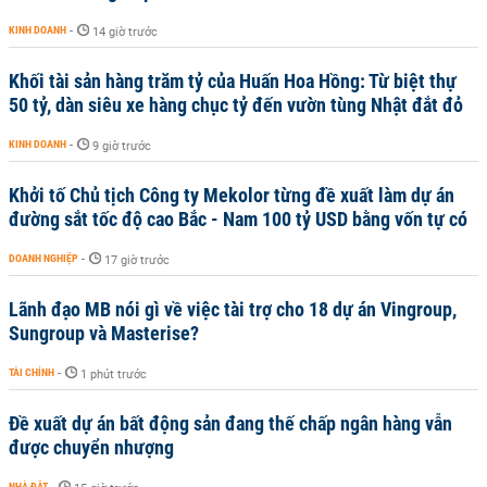
KINH DOANH
-
14 giờ trước
Khối tài sản hàng trăm tỷ của Huấn Hoa Hồng: Từ biệt thự
50 tỷ, dàn siêu xe hàng chục tỷ đến vườn tùng Nhật đắt đỏ
KINH DOANH
-
9 giờ trước
Khởi tố Chủ tịch Công ty Mekolor từng đề xuất làm dự án
đường sắt tốc độ cao Bắc - Nam 100 tỷ USD bằng vốn tự có
DOANH NGHIỆP
-
17 giờ trước
Lãnh đạo MB nói gì về việc tài trợ cho 18 dự án Vingroup,
Sungroup và Masterise?
TÀI CHÍNH
-
1 phút trước
Đề xuất dự án bất động sản đang thế chấp ngân hàng vẫn
được chuyển nhượng
NHÀ ĐẤT