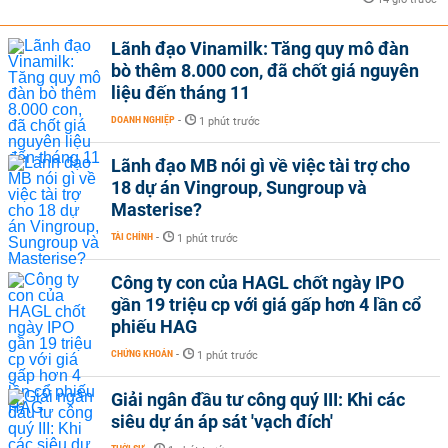
Lãnh đạo Vinamilk: Tăng quy mô đàn
bò thêm 8.000 con, đã chốt giá nguyên
liệu đến tháng 11
DOANH NGHIỆP
-
1 phút trước
Lãnh đạo MB nói gì về việc tài trợ cho
18 dự án Vingroup, Sungroup và
Masterise?
TÀI CHÍNH
-
1 phút trước
Công ty con của HAGL chốt ngày IPO
gần 19 triệu cp với giá gấp hơn 4 lần cổ
phiếu HAG
CHỨNG KHOÁN
-
1 phút trước
Giải ngân đầu tư công quý III: Khi các
siêu dự án áp sát 'vạch đích'