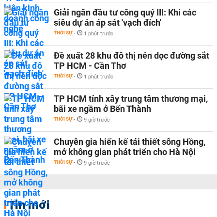
Giải ngân đầu tư công quý III: Khi các
siêu dự án áp sát 'vạch đích'
THỜI SỰ
-
1 phút trước
Đề xuất 28 khu đô thị nén dọc đường sắt
TP HCM - Cần Thơ
THỜI SỰ
-
1 phút trước
TP HCM tính xây trung tâm thương mại,
bãi xe ngầm ở Bến Thành
THỜI SỰ
-
9 giờ trước
Chuyên gia hiến kế tái thiết sông Hồng,
mở không gian phát triển cho Hà Nội
THỜI SỰ
-
9 giờ trước
Tin mới