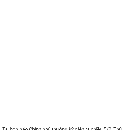
Tại họp báo Chính phủ thường kỳ diễn ra chiều 5/2, Thứ