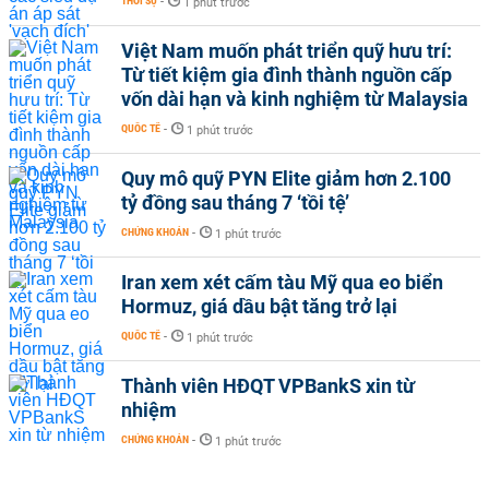
THỜI SỰ
-
1 phút trước
Việt Nam muốn phát triển quỹ hưu trí:
Từ tiết kiệm gia đình thành nguồn cấp
vốn dài hạn và kinh nghiệm từ Malaysia
QUỐC TẾ
-
1 phút trước
Quy mô quỹ PYN Elite giảm hơn 2.100
tỷ đồng sau tháng 7 ‘tồi tệ’
CHỨNG KHOÁN
-
1 phút trước
Iran xem xét cấm tàu Mỹ qua eo biển
Hormuz, giá dầu bật tăng trở lại
QUỐC TẾ
-
1 phút trước
Thành viên HĐQT VPBankS xin từ
nhiệm
CHỨNG KHOÁN
-
1 phút trước