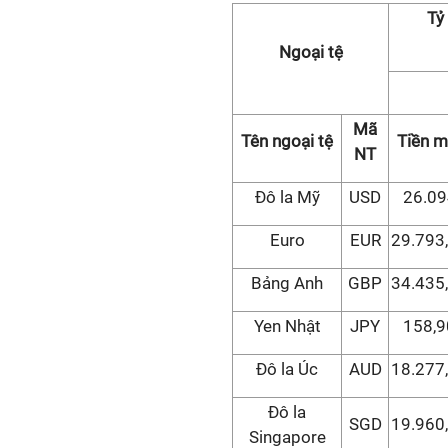
Tỷ
Ngoại tệ
Mã
Tên ngoại tệ
Tiền m
NT
Đô la Mỹ
USD
26.09
Euro
EUR
29.793
Bảng Anh
GBP
34.435
Yen Nhật
JPY
158,9
Đô la Úc
AUD
18.277
Đô la
SGD
19.960
Singapore