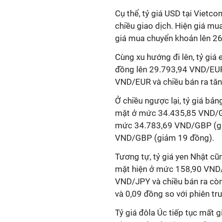
Cụ thể, tỷ giá USD tại Vietc
chiều giao dịch. Hiện giá m
giá mua chuyển khoản lên 2
Cùng xu hướng đi lên, tỷ giá
đồng lên 29.793,94 VND/EUR
VND/EUR và chiều bán ra tă
Ở chiều ngược lại, tỷ giá bả
mặt ở mức 34.435,85 VND/G
mức 34.783,69 VND/GBP (giảm
VND/GBP (giảm 19 đồng).
Tương tự, tỷ giá yen Nhật cũ
mặt hiện ở mức 158,90 VND/
VND/JPY và chiều bán ra còn
và 0,09 đồng so với phiên tr
Tỷ giá đôla Úc tiếp tục mất 