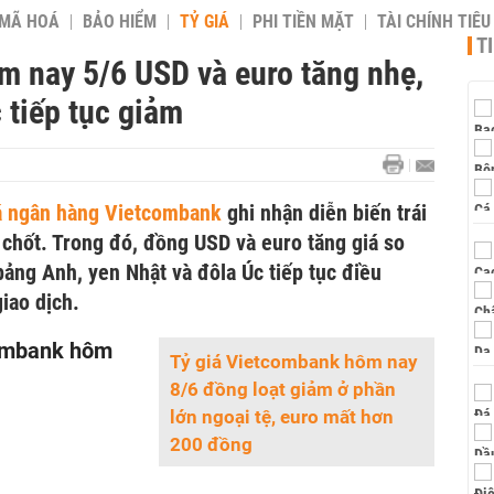
 MÃ HOÁ
BẢO HIỂM
TỶ GIÁ
PHI TIỀN MẶT
TÀI CHÍNH TIÊ
T
m nay 5/6 USD và euro tăng nhẹ,
 tiếp tục giảm
iá ngân hàng Vietcombank
ghi nhận diễn biến trái
 chốt. Trong đó, đồng USD và euro tăng giá so
 bảng Anh, yen Nhật và đôla Úc tiếp tục điều
iao dịch.
combank hôm
Tỷ giá Vietcombank hôm nay
8/6 đồng loạt giảm ở phần
lớn ngoại tệ, euro mất hơn
200 đồng