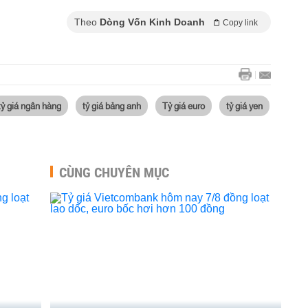
Theo
Dòng Vốn Kinh Doanh
Copy link
tỷ giá ngân hàng
tỷ giá bảng anh
Tỷ giá euro
tỷ giá yen
CÙNG CHUYÊN MỤC