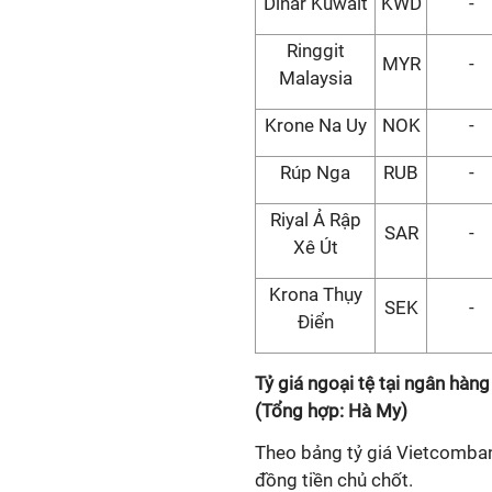
Dinar Kuwait
KWD
-
Ringgit
MYR
-
Malaysia
Krone Na Uy
NOK
-
Rúp Nga
RUB
-
Riyal Ả Rập
SAR
-
Xê Út
Krona Thụy
SEK
-
Điển
Tỷ giá ngoại tệ tại ngân hà
(Tổng hợp: Hà My)
Theo bảng tỷ giá Vietcomban
đồng tiền chủ chốt.