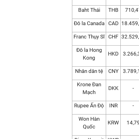
Baht Thái
THB
710,4
Đô la Canada
CAD
18.459
Franc Thụy Sĩ
CHF
32.529
Đô la Hong
HKD
3.266,
Kong
Nhân dân tệ
CNY
3.789,
Krone Đan
DKK
-
Mạch
Rupee Ấn Độ
INR
-
Won Hàn
KRW
14,7
Quốc