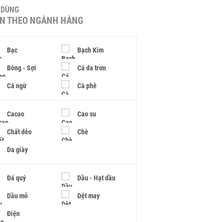
U DÙNG
IN THEO NGÀNH HÀNG
Bạc
Bạch Kim
Bông - Sợi
Cá da trơn
Cá ngừ
Cà phê
Cacao
Cao su
Chất dẻo
Chè
Da giày
Đá quý
Dầu - Hạt dầu
Dầu mỏ
Dệt may
Điện