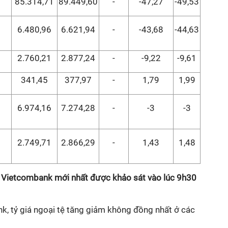
85.314,71
89.449,60
-
-47,27
-49,53
6.480,96
6.621,94
-
-43,68
-44,63
2.760,21
2.877,24
-
-9,22
-9,61
341,45
377,97
-
1,79
1,99
6.974,16
7.274,28
-
-3
-3
2.749,71
2.866,29
-
1,43
1,48
ng Vietcombank mới nhất được khảo sát vào lúc 9h30
k, tỷ giá ngoại tệ tăng giảm không đồng nhất ở các