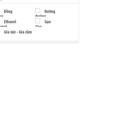
Đồng
Đường
Ethanol
Gạo
Gia súc - Gia cầm
Giấy
Gỗ
Hạt điều
Hồ tiêu - Hạt tiêu
Khí đốt
Kim loại khác
Mắc ca
Muối
Ngũ cốc
Nhựa - Hạt nhựa
Palladium
Phân bón