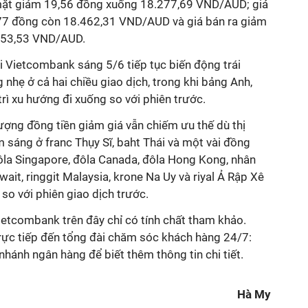
mặt giảm 19,56 đồng xuống 18.277,69 VND/AUD; giá
7 đồng còn 18.462,31 VND/AUD và giá bán ra giảm
053,53 VND/AUD.
ại Vietcombank sáng 5/6 tiếp tục biến động trái
 nhẹ ở cả hai chiều giao dịch, trong khi bảng Anh,
trì xu hướng đi xuống so với phiên trước.
lượng đồng tiền giảm giá vẫn chiếm ưu thế dù thị
 sáng ở franc Thụy Sĩ, baht Thái và một vài đồng
đôla Singapore, đôla Canada, đôla Hong Kong, nhân
wait, ringgit Malaysia, krone Na Uy và riyal Ả Rập Xê
so với phiên giao dịch trước.
ietcombank trên đây chỉ có tính chất tham khảo.
trực tiếp đến tổng đài chăm sóc khách hàng 24/7:
hánh ngân hàng để biết thêm thông tin chi tiết.
Hà My