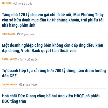
TÀI CHÍNH
-
16 giờ trước
Tặng nhà 120 tỷ cho em gái chỉ là bề nổi, Mai Phương Thúy
còn sở hữu danh mục đầu tư từ chứng khoán, trái phiếu tới
nhà hàng, phim ảnh
KINH DOANH
-
16 giờ trước
Một doanh nghiệp cảng biển không còn đáp ứng điều kiện
đại chúng, VietinBank quyết tâm thoái vốn
DOANH NGHIỆP
-
17 giờ trước
Tự doanh tiếp tục xả ròng hơn 700 tỷ đồng, tâm điểm hướng
đến GEE
CHỨNG KHOÁN
-
14 giờ trước
Hoá chất Đức Giang công bố hai ứng viên HĐQT, cổ phiếu
DGC tăng trần