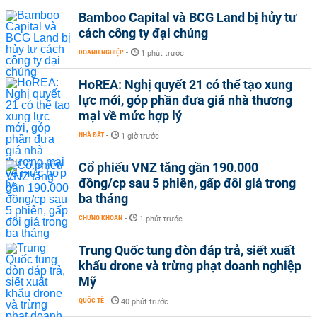
Bamboo Capital và BCG Land bị hủy tư
cách công ty đại chúng
DOANH NGHIỆP
-
1 phút trước
HoREA: Nghị quyết 21 có thể tạo xung
lực mới, góp phần đưa giá nhà thương
mại về mức hợp lý
NHÀ ĐẤT
-
1 giờ trước
Cổ phiếu VNZ tăng gần 190.000
đồng/cp sau 5 phiên, gấp đôi giá trong
ba tháng
CHỨNG KHOÁN
-
1 phút trước
Trung Quốc tung đòn đáp trả, siết xuất
khẩu drone và trừng phạt doanh nghiệp
Mỹ
QUỐC TẾ
-
40 phút trước