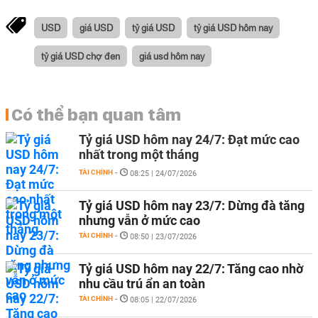
USD
giá USD
tỷ giá USD
tỷ giá USD hôm nay
tỷ giá USD chợ đen
giá usd hôm nay
Có thể bạn quan tâm
Tỷ giá USD hôm nay 24/7: Đạt mức cao
nhất trong một tháng
TÀI CHÍNH
-
08:25 | 24/07/2026
Tỷ giá USD hôm nay 23/7: Dừng đà tăng
nhưng vẫn ở mức cao
TÀI CHÍNH
-
08:50 | 23/07/2026
Tỷ giá USD hôm nay 22/7: Tăng cao nhờ
nhu cầu trú ẩn an toàn
TÀI CHÍNH
-
08:05 | 22/07/2026