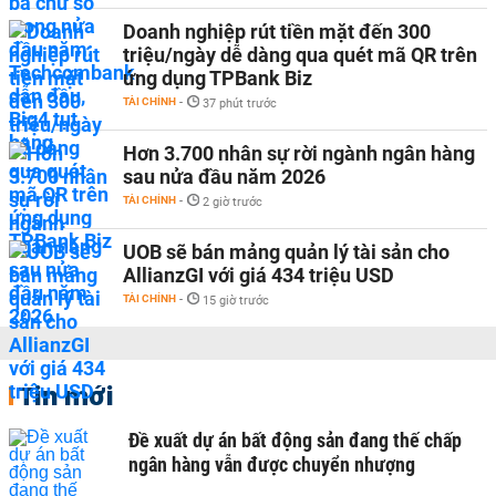
Doanh nghiệp rút tiền mặt đến 300
triệu/ngày dễ dàng qua quét mã QR trên
ứng dụng TPBank Biz
TÀI CHÍNH
-
37 phút trước
Hơn 3.700 nhân sự rời ngành ngân hàng
sau nửa đầu năm 2026
TÀI CHÍNH
-
2 giờ trước
UOB sẽ bán mảng quản lý tài sản cho
AllianzGI với giá 434 triệu USD
TÀI CHÍNH
-
15 giờ trước
Tin mới
Đề xuất dự án bất động sản đang thế chấp
ngân hàng vẫn được chuyển nhượng