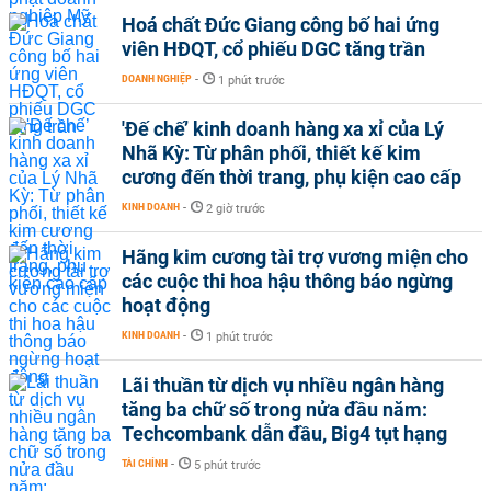
Hoá chất Đức Giang công bố hai ứng
viên HĐQT, cổ phiếu DGC tăng trần
DOANH NGHIỆP
-
1 phút trước
'Đế chế’ kinh doanh hàng xa xỉ của Lý
Nhã Kỳ: Từ phân phối, thiết kế kim
cương đến thời trang, phụ kiện cao cấp
KINH DOANH
-
2 giờ trước
Hãng kim cương tài trợ vương miện cho
các cuộc thi hoa hậu thông báo ngừng
hoạt động
KINH DOANH
-
1 phút trước
Lãi thuần từ dịch vụ nhiều ngân hàng
tăng ba chữ số trong nửa đầu năm:
Techcombank dẫn đầu, Big4 tụt hạng
TÀI CHÍNH
-
5 phút trước