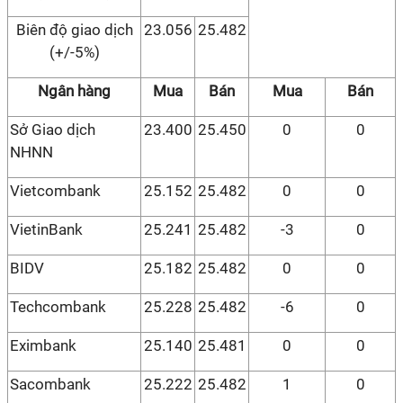
Biên độ giao dịch
23.056
25.482
(+/-5%)
Ngân hàng
Mua
Bán
Mua
Bán
Sở Giao dịch
23.400
25.450
0
0
NHNN
Vietcombank
25.152
25.482
0
0
VietinBank
25.241
25.482
-3
0
BIDV
25.182
25.482
0
0
Techcombank
25.228
25.482
-6
0
Eximbank
25.140
25.481
0
0
Sacombank
25.222
25.482
1
0