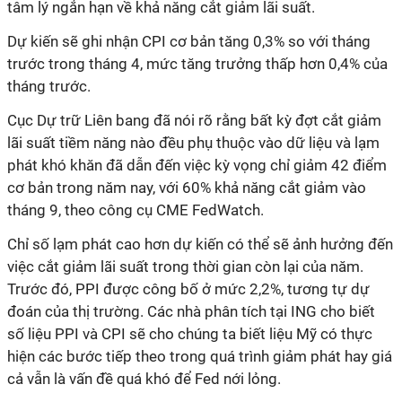
tâm lý ngắn hạn về khả năng cắt giảm lãi suất.
Dự kiến ​​sẽ ghi nhận CPI cơ bản tăng 0,3% so với tháng
trước trong tháng 4, mức tăng trưởng thấp hơn 0,4% của
tháng trước.
Cục Dự trữ Liên bang đã nói rõ rằng bất kỳ đợt cắt giảm
lãi suất tiềm năng nào đều phụ thuộc vào dữ liệu và lạm
phát khó khăn đã dẫn đến việc kỳ vọng chỉ giảm 42 điểm
cơ bản trong năm nay, với 60% khả năng cắt giảm vào
tháng 9, theo công cụ CME FedWatch.
Chỉ số lạm phát cao hơn dự kiến ​​có thể sẽ ảnh hưởng đến
việc cắt giảm lãi suất trong thời gian còn lại của năm.
Trước đó, PPI được công bố ở mức 2,2%, tương tự dự
đoán của thị trường. Các nhà phân tích tại ING cho biết
số liệu PPI và CPI sẽ cho chúng ta biết liệu Mỹ có thực
hiện các bước tiếp theo trong quá trình giảm phát hay giá
cả vẫn là vấn đề quá khó để Fed nới lỏng.