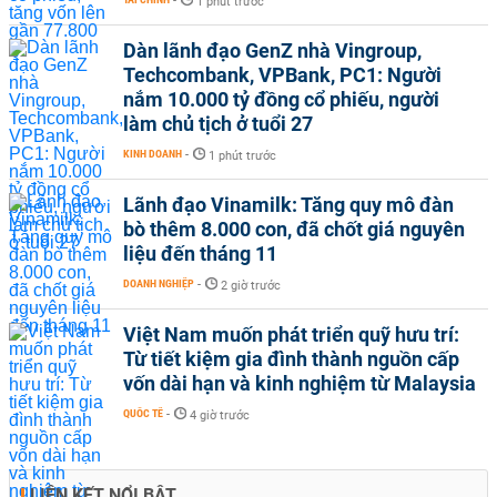
-
1 phút trước
Dàn lãnh đạo GenZ nhà Vingroup,
Techcombank, VPBank, PC1: Người
nắm 10.000 tỷ đồng cổ phiếu, người
làm chủ tịch ở tuổi 27
KINH DOANH
-
1 phút trước
Lãnh đạo Vinamilk: Tăng quy mô đàn
bò thêm 8.000 con, đã chốt giá nguyên
liệu đến tháng 11
DOANH NGHIỆP
-
2 giờ trước
Việt Nam muốn phát triển quỹ hưu trí:
Từ tiết kiệm gia đình thành nguồn cấp
vốn dài hạn và kinh nghiệm từ Malaysia
QUỐC TẾ
-
4 giờ trước
LIÊN KẾT NỔI BẬT