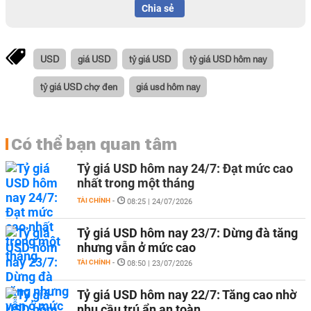
Chia sẻ
USD
giá USD
tỷ giá USD
tỷ giá USD hôm nay
tỷ giá USD chợ đen
giá usd hôm nay
Có thể bạn quan tâm
Tỷ giá USD hôm nay 24/7: Đạt mức cao
nhất trong một tháng
TÀI CHÍNH
-
08:25 | 24/07/2026
Tỷ giá USD hôm nay 23/7: Dừng đà tăng
nhưng vẫn ở mức cao
TÀI CHÍNH
-
08:50 | 23/07/2026
Tỷ giá USD hôm nay 22/7: Tăng cao nhờ
nhu cầu trú ẩn an toàn