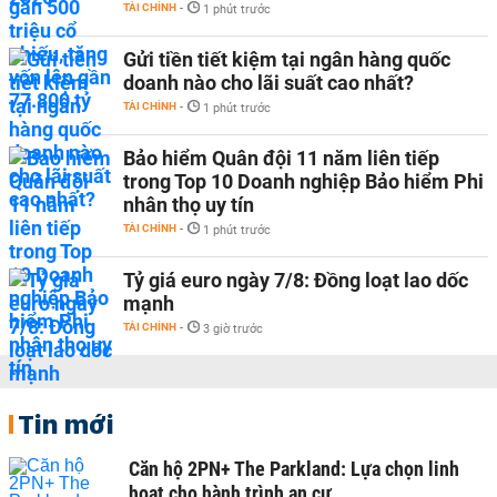
TÀI CHÍNH
-
1 phút trước
Gửi tiền tiết kiệm tại ngân hàng quốc
doanh nào cho lãi suất cao nhất?
TÀI CHÍNH
-
1 phút trước
Bảo hiểm Quân đội 11 năm liên tiếp
trong Top 10 Doanh nghiệp Bảo hiểm Phi
nhân thọ uy tín
TÀI CHÍNH
-
1 phút trước
Tỷ giá euro ngày 7/8: Đồng loạt lao dốc
mạnh
TÀI CHÍNH
-
3 giờ trước
Tin mới
Căn hộ 2PN+ The Parkland: Lựa chọn linh
hoạt cho hành trình an cư