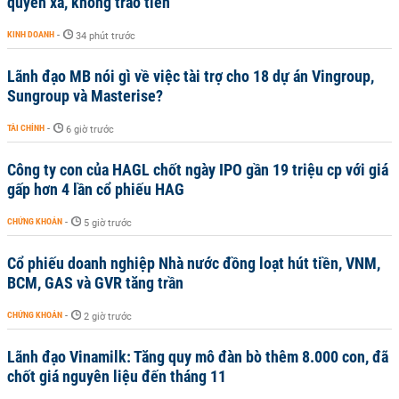
quyền xã, không trao tiền
KINH DOANH
-
34 phút trước
Lãnh đạo MB nói gì về việc tài trợ cho 18 dự án Vingroup,
Sungroup và Masterise?
TÀI CHÍNH
-
6 giờ trước
Công ty con của HAGL chốt ngày IPO gần 19 triệu cp với giá
gấp hơn 4 lần cổ phiếu HAG
CHỨNG KHOÁN
-
5 giờ trước
Cổ phiếu doanh nghiệp Nhà nước đồng loạt hút tiền, VNM,
BCM, GAS và GVR tăng trần
CHỨNG KHOÁN
-
2 giờ trước
Lãnh đạo Vinamilk: Tăng quy mô đàn bò thêm 8.000 con, đã
chốt giá nguyên liệu đến tháng 11