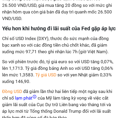
26.500 VND/USD, giá mua tăng 20 đồng so với mức ghi
nhận hôm qua còn giá bán đã duy trì quanh mốc 26.500
VND/USD.
Yếu hơn khi hướng đi lãi suất của Fed gặp áp lực
Chỉ số USD Index (DXY), thước đo sức mạnh của đồng
bạc xanh so với các đồng tiền chủ chốt khác, đã giảm
xuống mức 97,71 theo ghi nhận lúc 7h (giờ Việt Nam).
So với phiên trước đó, tỷ giá euro so với USD tăng 0,07%,
lên 1,1713. Tỷ giá đồng bảng Anh so với USD tăng 0,06%
lên mức 1,3583.
Tỷ giá USD
so với yen Nhật giảm 0,33%
xuống 146,90.
Đồng USD
đã giảm lần thứ hai liên tiếp một ngày sau khi
chỉ số
lạm phát
của Mỹ làm tăng kỳ vọng về việc cắt
giảm lãi suất của Cục Dự trữ Liên bang vào tháng tới và
áp lực mới từ Tổng thống Donald Trump đối với lãi suất
thấp hơn đã củng cố đà bán tháo.