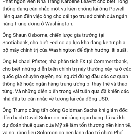
Phát ngôn viên Nhà Trắng Karoline Leavitt cho biết Tổng
thống đang cân nhắc một vụ kiện chống lại ông Powell
liên quan đến việc ông cho cải tạo trụ sở chính của ngân
hàng trung ương ở Washington.
Ông Shaun Osborne, chiến lược gia trưởng tại
Scotiabank, cho biết Fed có áp lực khá đáng kể từ phía
bộ máy chính trị của Washington để định hướng lãi suất.
Ông Michael Pfister, nhà phân tích FX tại Commerzbank,
cho biết những diễn biến chính trị này thường xảy ra ở các
quốc gia chuyên quyền, nơi người đứng đầu các cơ quan
thống kê hoặc ngân hàng trung ương bị thay thế và thao
túng. Và những diễn biến trong vài tuần qua đã khiến các
nhà đầu tư cân nhắc về tương lai của đồng USD.
Ông Trump cũng tấn công Goldman Sachs khi giám đốc
điều hành David Solomon nói rằng ngân hàng đã sai khi
dự đoán thuế quan của Mỹ sẽ làm tổn thương nền kinh tế,
và nói rằng liệu Solomon có nên lãnh đạo tổ chức Phố