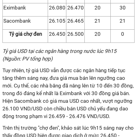
Eximbank
26.080
26.470
20
30
Sacombank
26.105
26.465
21
21
Tỷ giá chợ đen
26.450
26.500
20
0
Tỷ giá USD tại các ngân hàng trong nước lúc 9h15
(Nguồn: PV tổng hợp)
Tuy nhiên, tỷ giá USD vẫn được các ngân hàng tiếp tục
tăng thêm sáng nay, đưa giá mua bán lên ngưỡng cao
mới. Cụ thể, các nhà băng đã nâng lên từ 10 đến 30 đồng,
trong đó đáng kể nhất là Eximbank với 30 đồng giá bán.
Hiện Sacombank có giá mua USD cao nhất, vượt ngưỡng
26.100 VND/USD còn chiều bán USD chủ yếu đang dao
động trong phạm vi 26.459 - 26.476 VND/USD.
Trên thị trường "chợ đen", khảo sát lúc 9h15 sáng nay cho
thấy đồng USD hiện được giao dịch ở mức 26.450 -