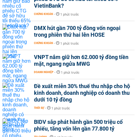
VietinBank?
CHỨNG KHOÁN
-
1 phút trước
DMX hút gần 700 tỷ đồng vốn ngoại
trong phiên thứ hai lên HOSE
CHỨNG KHOÁN
-
1 phút trước
VNPT nắm giữ hơn 62.000 tỷ đồng tiền
mặt, ngang ngửa MWG
DOANH NGHIỆP
-
1 phút trước
Đề xuất miễn 30% thuế thu nhập cho hộ
kinh doanh, doanh nghiệp có doanh thu
dưới 10 tỷ đồng
THỜI SỰ
-
1 phút trước
BIDV sắp phát hành gần 500 triệu cổ
phiếu, tăng vốn lên gần 77.800 tỷ
TÀI CHÍNH