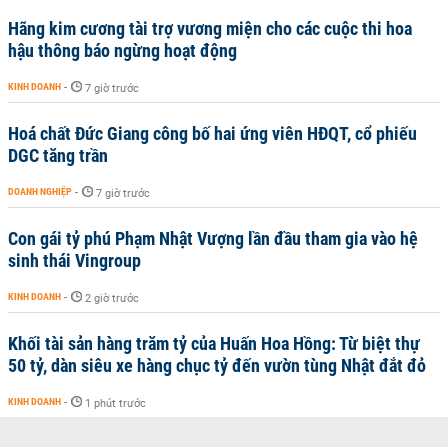
Hãng kim cương tài trợ vương miện cho các cuộc thi hoa
hậu thông báo ngừng hoạt động
KINH DOANH
-
7 giờ trước
Hoá chất Đức Giang công bố hai ứng viên HĐQT, cổ phiếu
DGC tăng trần
DOANH NGHIỆP
-
7 giờ trước
Con gái tỷ phú Phạm Nhật Vượng lần đầu tham gia vào hệ
sinh thái Vingroup
KINH DOANH
-
2 giờ trước
Khối tài sản hàng trăm tỷ của Huấn Hoa Hồng: Từ biệt thự
50 tỷ, dàn siêu xe hàng chục tỷ đến vườn tùng Nhật đắt đỏ
KINH DOANH
-
1 phút trước