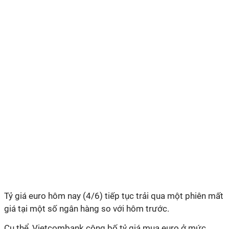
Tỷ giá euro hôm nay (4/6) tiếp tục trải qua một phiên mất
giá tại một số ngân hàng so với hôm trước.
Cụ thể, Vietcombank công bố tỷ giá mua euro ở mức