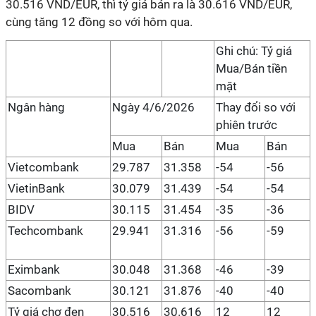
30.516 VND/EUR, thì tỷ giá bán ra là 30.616 VND/EUR,
cùng tăng 12 đồng so với hôm qua.
Ghi chú: Tỷ giá
Mua/Bán tiền
mặt
Ngân hàng
Ngày 4/6/2026
Thay đổi so với
phiên trước
Mua
Bán
Mua
Bán
Vietcombank
29.787
31.358
-54
-56
VietinBank
30.079
31.439
-54
-54
BIDV
30.115
31.454
-35
-36
Techcombank
29.941
31.316
-56
-59
Eximbank
30.048
31.368
-46
-39
Sacombank
30.121
31.876
-40
-40
Tỷ giá chợ đen
30.516
30.616
12
12