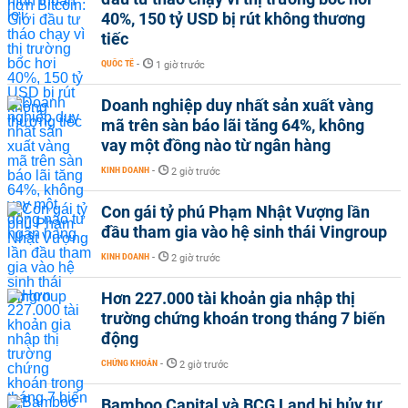
40%, 150 tỷ USD bị rút không thương
tiếc
QUỐC TẾ
-
1 giờ trước
Doanh nghiệp duy nhất sản xuất vàng
mã trên sàn báo lãi tăng 64%, không
vay một đồng nào từ ngân hàng
KINH DOANH
-
2 giờ trước
Con gái tỷ phú Phạm Nhật Vượng lần
đầu tham gia vào hệ sinh thái Vingroup
KINH DOANH
-
2 giờ trước
Hơn 227.000 tài khoản gia nhập thị
trường chứng khoán trong tháng 7 biến
động
CHỨNG KHOÁN
-
2 giờ trước
Bamboo Capital và BCG Land bị hủy tư