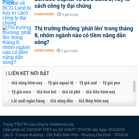
cách công ty đại chúng
DOANH NGHIỆP
-
4 giờ trước
Thị trường thường ‘phất lên’ trong tháng
8, nhóm ngành nào có tiềm năng dẫn
sóng?
CHỨNG KHOÁN
-
3 giờ trước
LIÊN KẾT NỔI BẬT
Giá vàng hôm nay
Tỷ giá ngoại tệ
Tỷ giá usd
Tỷ giá yen
Tỷ giá euro
Giá heo hơi
Giá cà phê
Giá tiêu hôm nay
Lãi suất ngân hàng
Giá xăng dầu
Giá thép hôm nay
Giá sầu riêng
Giá thịt heo
Giá gạo
Giá cao su
Best Retail Brokers
Diễn đàn đầu tư Việt Nam 2026
Trang TTĐTTH của công ty VietNewsCorp
Giấy phép số 3323/GP-TTĐT do Sở VH&TT TP.HCM cấp ngày 20/3/2026
Lầu 5 - Compa Building - 293 Điện Biên Phủ - Phường Gia Định - TP.HCM