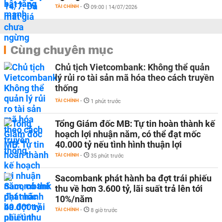
TÀI CHÍNH
-
09:00 | 14/07/2026
Cùng chuyên mục
Chủ tịch Vietcombank: Không thể quản
lý rủi ro tài sản mã hóa theo cách truyền
thống
TÀI CHÍNH
-
1 phút trước
Tổng Giám đốc MB: Tự tin hoàn thành kế
hoạch lợi nhuận năm, có thể đạt mốc
40.000 tỷ nếu tình hình thuận lợi
TÀI CHÍNH
-
35 phút trước
Sacombank phát hành ba đợt trái phiếu
thu về hơn 3.600 tỷ, lãi suất trả lên tới
10%/năm
TÀI CHÍNH
-
8 giờ trước