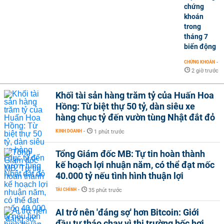
chứng
khoán
trong
tháng 7
biến động
CHỨNG KHOÁN
-
2 giờ trước
Khối tài sản hàng trăm tỷ của Huấn Hoa
Hồng: Từ biệt thự 50 tỷ, dàn siêu xe
hàng chục tỷ đến vườn tùng Nhật đắt đỏ
KINH DOANH
-
1 phút trước
Tổng Giám đốc MB: Tự tin hoàn thành
kế hoạch lợi nhuận năm, có thể đạt mốc
40.000 tỷ nếu tình hình thuận lợi
TÀI CHÍNH
-
35 phút trước
AI trở nên 'đáng sợ' hơn Bitcoin: Giới
đầu tư tháo chạy vì thị trường bốc hơi