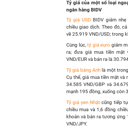
Tỷ giá của một số loại ngoạ
ngân hàng BIDV
Tỷ giá USD
BIDV giảm nhẹ 
chiều giao dịch. Theo đó, c
về 25.919 VND/USD; trong k
Cùng lúc,
tỷ giá euro
giảm mạ
ra; đưa giá mua tiền mặt
VND/EUR và bán ra là 30.79
Tỷ giá bảng Anh
là một tron
Cụ thể, giá mua tiền mặt và
34.585 VND/GBP và 34.679
mạnh 195 đồng, xuống còn 
Tỷ giá yen Nhật
cũng tiếp tụ
chiều mua và 1,6 đồng chiều
khoản và bán ra tương ứng
VND/JPY.