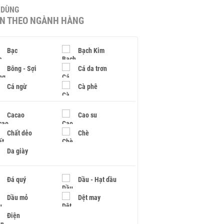
U DÙNG
IN THEO NGÀNH HÀNG
Bạc
Bạch Kim
Bông - Sợi
Cá da trơn
Cá ngừ
Cà phê
Cacao
Cao su
Chất dẻo
Chè
Da giày
Đá quý
Dầu - Hạt dầu
Dầu mỏ
Dệt may
Điện