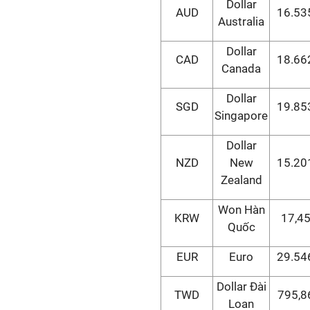
Dollar
AUD
16.53
Australia
Dollar
CAD
18.66
Canada
Dollar
SGD
19.85
Singapore
Dollar
NZD
New
15.20
Zealand
Won Hàn
KRW
17,4
Quốc
EUR
Euro
29.54
Dollar Đài
TWD
795,8
Loan