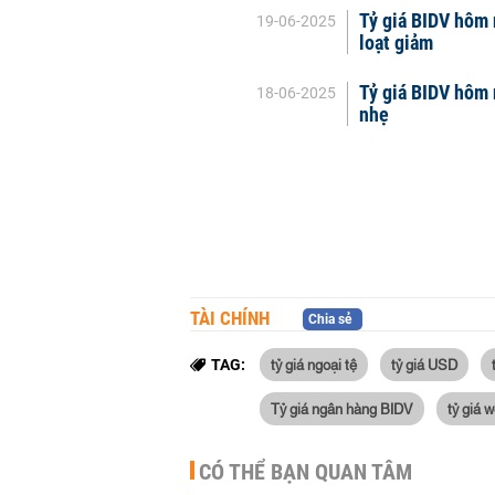
Tỷ giá BIDV hôm 
19-06-2025
loạt giảm
Tỷ giá BIDV hôm 
18-06-2025
nhẹ
TÀI CHÍNH
Chia sẻ
tỷ giá ngoại tệ
tỷ giá USD
TAG:
Tỷ giá ngân hàng BIDV
tỷ giá 
CÓ THỂ BẠN QUAN TÂM