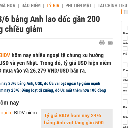
 MÃ HOÁ
BẢO HIỂM
TỶ GIÁ
PHI TIỀN MẶT
TÀI CHÍNH TIÊ
T
3/6 bảng Anh lao dốc gần 200
g chiều giảm
 BIDV
hôm nay nhiều ngoại tệ chung xu hướng
USD và yen Nhật. Trong đó, tỷ giá USD hiện niêm
 mua vào và 26.279 VND/USD bán ra.
nay 23/6 bảng Anh, USD, đô Úc và loạt ngoại tệ giảm mạnh
m nay 23/6: Đồng loạt đi xuống, đô Úc mất thêm hơn 100 đồng
hôm nay
goại tệ
BIDV niêm
Tỷ giá BIDV hôm nay 24/6
bảng Anh vọt tăng gần 500