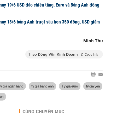
nay 19/6 USD đảo chiều tăng, Euro và Bảng Anh đồng
nay 18/6 bảng Anh trượt sâu hơn 350 đồng, USD giảm
Minh Thư
Theo
Dòng Vốn Kinh Doanh
Copy link
tỷ giá ngân hàng
tỷ giá bảng anh
Tỷ giá euro
tỷ giá yen
won
CÙNG CHUYÊN MỤC