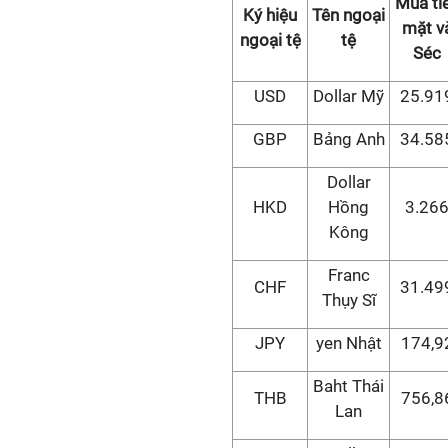
Mua ti
Ký hiệu
Tên ngoại
mặt v
ngoại tệ
tệ
Séc
USD
Dollar Mỹ
25.91
GBP
Bảng Anh
34.58
Dollar
HKD
Hồng
3.26
Kông
Franc
CHF
31.49
Thụy Sĩ
JPY
yen Nhật
174,9
Baht Thái
THB
756,8
Lan