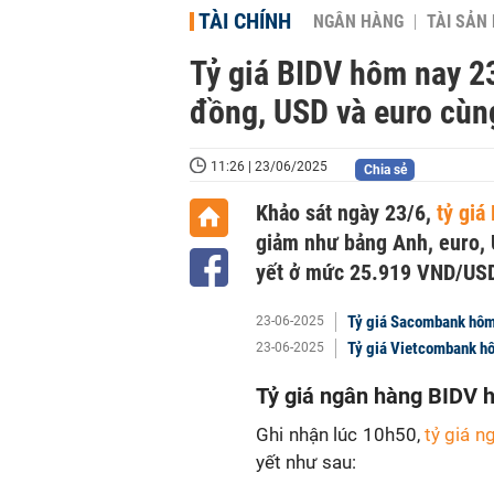
TÀI CHÍNH
NGÂN HÀNG
TÀI SẢN
Tỷ giá BIDV hôm nay 2
đồng, USD và euro cùn
11:26 | 23/06/2025
Chia sẻ
Khảo sát ngày 23/6,
tỷ giá
giảm như bảng Anh, euro, 
yết ở mức 25.919 VND/USD
Tỷ giá Sacombank hôm 
23-06-2025
Tỷ giá Vietcombank hô
23-06-2025
Tỷ giá ngân hàng BIDV 
Ghi nhận lúc 10h50,
tỷ giá n
yết như sau: