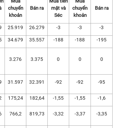
ền
Mua
Mua tiền
Mua
à
chuyển
Bán ra
mặt và
chuyển
Bán ra
khoản
Séc
khoản
9
25.919
26.279
-3
-3
-3
5
34.679
35.557
-188
-188
-195
6
3.276
3.375
0
0
0
9
31.597
32.391
-92
-92
-95
2
175,24
182,64
-1,55
-1,55
-1,6
6
766,2
819,73
-3,32
-3,37
-3,35