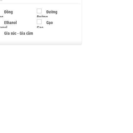
Đồng
Đường
Ethanol
Gạo
Gia súc - Gia cầm
Giấy
Gỗ
Hạt điều
Hồ tiêu - Hạt tiêu
Khí đốt
Kim loại khác
Mắc ca
Muối
Ngũ cốc
Nhựa - Hạt nhựa
Palladium
Phân bón