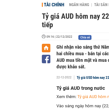
TÀI CHÍNH
NGÂN HÀNG
TÀI SẢN
Tỷ giá AUD hôm nay 22/
tiếp
09:16 | 22/12/2022
Chia sẻ
Ghi nhận vào sáng thứ Năm 
hai chiều mua - bán tại cá
AUD mua tiền mặt và mua 
được khảo sát.
Tỷ giá USD hôm nay 22
22-12-2022
Tỷ giá AUD trong nước
Xem thêm:
Tỷ giá AUD hôm 
Vào sáng ngày hôm nay (22