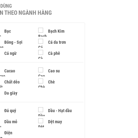
U DÙNG
IN THEO NGÀNH HÀNG
Bạc
Bạch Kim
Bông - Sợi
Cá da trơn
Cá ngừ
Cà phê
Cacao
Cao su
Chất dẻo
Chè
Da giày
Đá quý
Dầu - Hạt dầu
Dầu mỏ
Dệt may
Điện