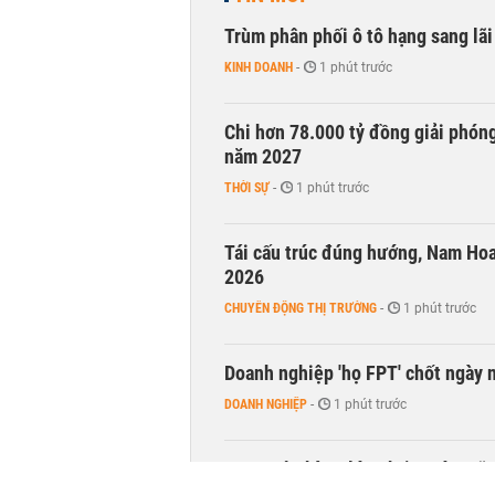
Trùm phân phối ô tô hạng sang lã
KINH DOANH
-
1 phút trước
Chi hơn 78.000 tỷ đồng giải phóng
năm 2027
THỜI SỰ
-
1 phút trước
Tái cấu trúc đúng hướng, Nam Hoa 
2026
CHUYỂN ĐỘNG THỊ TRƯỜNG
-
1 phút trước
Doanh nghiệp 'họ FPT' chốt ngày 
DOANH NGHIỆP
-
1 phút trước
CEO ngân hàng lớn nhất nước Mỹ: 