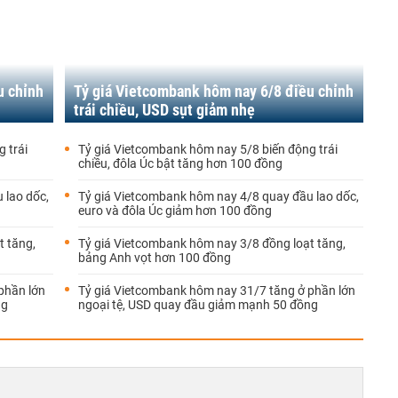
u chỉnh
Tỷ giá Vietcombank hôm nay 6/8 điều chỉnh
trái chiều, USD sụt giảm nhẹ
 trái
Tỷ giá Vietcombank hôm nay 5/8 biến động trái
chiều, đôla Úc bật tăng hơn 100 đồng
 lao dốc,
Tỷ giá Vietcombank hôm nay 4/8 quay đầu lao dốc,
euro và đôla Úc giảm hơn 100 đồng
t tăng,
Tỷ giá Vietcombank hôm nay 3/8 đồng loạt tăng,
bảng Anh vọt hơn 100 đồng
phần lớn
Tỷ giá Vietcombank hôm nay 31/7 tăng ở phần lớn
ng
ngoại tệ, USD quay đầu giảm mạnh 50 đồng