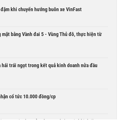
i đậm khi chuyển hướng buôn xe VinFast
 mặt bằng Vành đai 5 - Vùng Thủ đô, thực hiện từ
hái trái ngọt trong kết quả kinh doanh nửa đầu
nhận cổ tức 10.000 đồng/cp
‘Nợ margin đang ở mức cao nhất mọi thời đại’