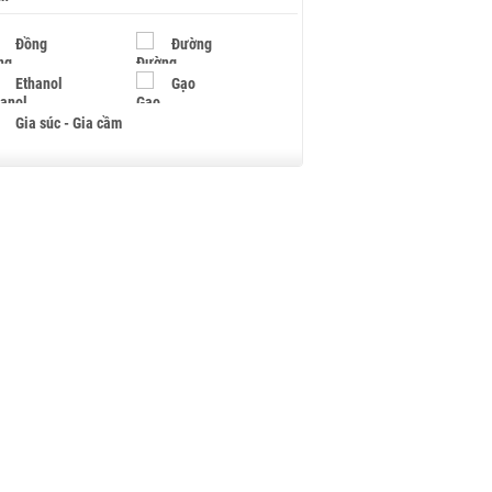
Đồng
Đường
Ethanol
Gạo
Gia súc - Gia cầm
Giấy
Gỗ
Hạt điều
Hồ tiêu - Hạt tiêu
Khí đốt
Kim loại khác
Mắc ca
Muối
Ngũ cốc
Nhựa - Hạt nhựa
Palladium
Phân bón