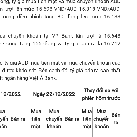
 đồng, tỷ giá mua tiền mặt và mua chuyển khoản AUD
lần lượt lên mức 15.698 VND/AUD, 15.818 VND/AUD.
g cũng điều chỉnh tăng 80 đồng lên mức 16.133
ua chuyển khoản tại VP Bank lần lượt là 15.643
 cùng tăng 156 đồng và tỷ giá bán ra là 16.212
có tỷ giá AUD mua tiền mặt và mua chuyển khoản cao
 được khảo sát. Bên cạnh đó, tỷ giá bán ra cao nhất
t ngân hàng Việt Á Bank.
Thay đổi so với
/12/2022
Ngày 22/12/2022
phiên hôm trước
ua
Mua
Mua
Mua
Mua
Bán
yển
Bán ra
tiền
chuyển
Bán ra
tiền
chuyển
ra
oản
mặt
khoản
mặt
khoản