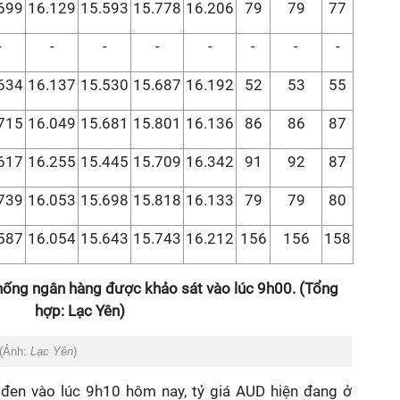
699
16.129
15.593
15.778
16.206
79
79
77
-
-
-
-
-
-
-
-
634
16.137
15.530
15.687
16.192
52
53
55
715
16.049
15.681
15.801
16.136
86
86
87
617
16.255
15.445
15.709
16.342
91
92
87
739
16.053
15.698
15.818
16.133
79
79
80
587
16.054
15.643
15.743
16.212
156
156
158
thống ngân hàng được khảo sát vào lúc 9h00. (Tổng
hợp: Lạc Yên)
 (Ảnh:
Lạc Yên
)
ợ đen vào lúc 9h10 hôm nay, tỷ giá AUD hiện đang ở