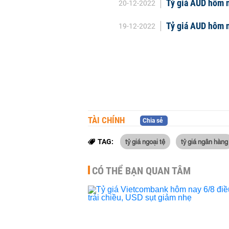
Tỷ giá AUD hôm n
20-12-2022
Tỷ giá AUD hôm n
19-12-2022
TÀI CHÍNH
Chia sẻ
tỷ giá ngoại tệ
tỷ giá ngân hàng
TAG:
CÓ THỂ BẠN QUAN TÂM