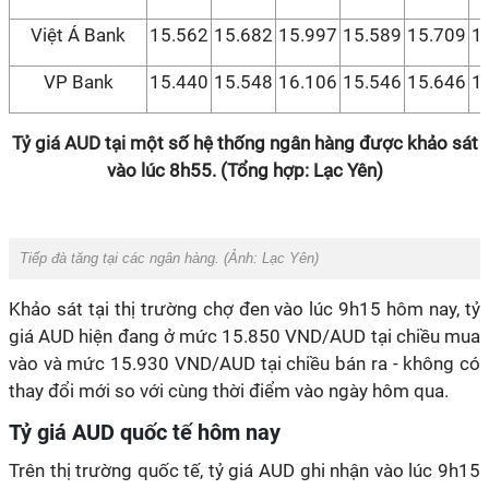
Việt Á Bank
15.562
15.682
15.997
15.589
15.709
1
VP Bank
15.440
15.548
16.106
15.546
15.646
1
Tỷ giá AUD tại một số hệ thống ngân hàng được khảo sát
vào lúc 8h55. (Tổng hợp: Lạc Yên)
Tiếp đà tăng tại các ngân hàng. (Ảnh:
Lạc Yên
)
Khảo sát tại thị trường chợ đen vào lúc 9h15 hôm nay, tỷ
giá AUD hiện đang ở mức 15.850 VND/AUD tại chiều mua
vào và mức 15.930 VND/AUD tại chiều bán ra - không có
thay đổi mới so với cùng thời điểm vào ngày hôm qua.
Tỷ giá AUD quốc tế hôm nay
Trên thị trường quốc tế, tỷ giá AUD ghi nhận vào lúc 9h15