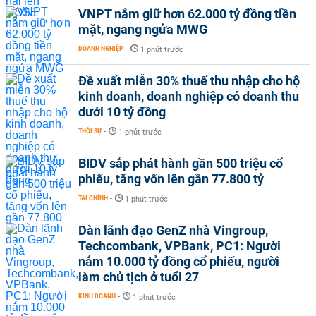
VNPT nắm giữ hơn 62.000 tỷ đồng tiền
mặt, ngang ngửa MWG
DOANH NGHIỆP
-
1 phút trước
Đề xuất miễn 30% thuế thu nhập cho hộ
kinh doanh, doanh nghiệp có doanh thu
dưới 10 tỷ đồng
THỜI SỰ
-
1 phút trước
BIDV sắp phát hành gần 500 triệu cổ
phiếu, tăng vốn lên gần 77.800 tỷ
TÀI CHÍNH
-
1 phút trước
Dàn lãnh đạo GenZ nhà Vingroup,
Techcombank, VPBank, PC1: Người
nắm 10.000 tỷ đồng cổ phiếu, người
làm chủ tịch ở tuổi 27
KINH DOANH
-
1 phút trước