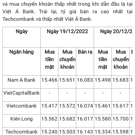
và mua chuyển khoản thấp nhất trong khi dẫn đầu là tại
Việt Á Bank. Trái lại, tỷ giá bán ra cao nhất tại
Techcombank và thấp nhất Việt Á Bank.
Ngày
Ngày 19/12/2022
Ngày 20/12/2
Ngân hàng
Mua
Mua
Bán ra
Mua
Mua
B
tiền
chuyển
tiền
chuyển
mặt
khoản
mặt
khoản
Nam A Bank
15.466
15.651
16.083
15.498
15.683
1
VietCapitalBank
-
-
-
-
-
Vietcombank
15.417
15.572
16.074
15.461
15.617
1
Kiên Long
15.562
15.682
16.017
15.580
15.700
1
Techcombank
15.240
15.503
16.143
15.334
15.598
1