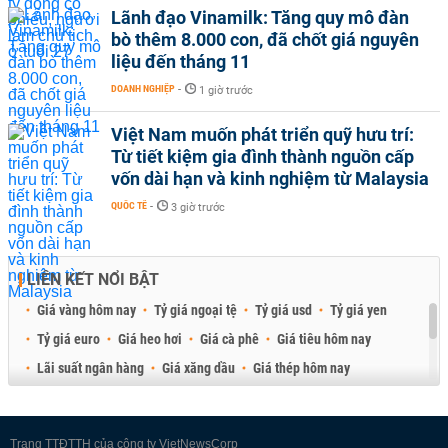
Lãnh đạo Vinamilk: Tăng quy mô đàn
bò thêm 8.000 con, đã chốt giá nguyên
liệu đến tháng 11
DOANH NGHIỆP
-
1 giờ trước
Việt Nam muốn phát triển quỹ hưu trí:
Từ tiết kiệm gia đình thành nguồn cấp
vốn dài hạn và kinh nghiệm từ Malaysia
QUỐC TẾ
-
3 giờ trước
LIÊN KẾT NỔI BẬT
Giá vàng hôm nay
Tỷ giá ngoại tệ
Tỷ giá usd
Tỷ giá yen
Tỷ giá euro
Giá heo hơi
Giá cà phê
Giá tiêu hôm nay
Lãi suất ngân hàng
Giá xăng dầu
Giá thép hôm nay
Giá sầu riêng
Giá thịt heo
Giá gạo
Giá cao su
Best Retail Brokers
Diễn đàn đầu tư Việt Nam 2026
Trang TTĐTTH của công ty VietNewsCorp