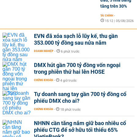
đầu, 5 nhà băng
tăng trên 30%
TÀI CHÍNH
-
15:12 | 05/08/2026
EVN đã xóa sạch lỗ lũy kế, thu gần
353.000 tỷ đồng sau nửa năm
DOANH NGHIỆP
-
6 phút trước
DMX hút gần 700 tỷ đồng vốn ngoại
trong phiên thứ hai lên HOSE
CHỨNG KHOÁN
-
4 giờ trước
Tự doanh sang tay gần 700 tỷ đồng cổ
phiếu DMX cho ai?
CHỨNG KHOÁN
-
18 phút trước
NHNN cần tăng nắm giữ bao nhiêu cổ
phiếu CTG để sở hữu tối thiểu 65%
VietinBank?