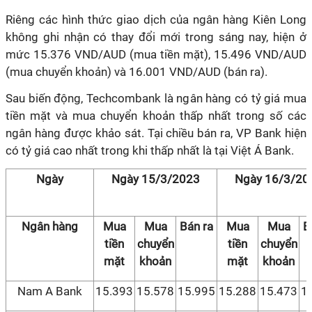
Riêng các hình thức giao dịch của ngân hàng Kiên Long
không ghi nhận có thay đổi mới trong sáng nay, hiện ở
mức 15.376 VND/AUD (mua tiền mặt), 15.496 VND/AUD
(mua chuyển khoản) và 16.001 VND/AUD (bán ra).
Sau biến động, Techcombank là ngân hàng có tỷ giá mua
tiền mặt và mua chuyển khoản thấp nhất trong số các
ngân hàng được khảo sát. Tại chiều bán ra, VP Bank hiện
có tỷ giá cao nhất trong khi thấp nhất là tại Việt Á Bank.
Ngày
Ngày 15/3/2023
Ngày 16/3/20
Ngân hàng
Mua
Mua
Bán ra
Mua
Mua
B
tiền
chuyển
tiền
chuyển
mặt
khoản
mặt
khoản
Nam A Bank
15.393
15.578
15.995
15.288
15.473
1