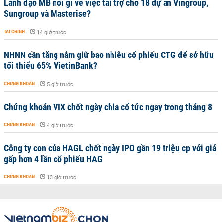
Lãnh đạo MB nói gì về việc tài trợ cho 18 dự án Vingroup,
Sungroup và Masterise?
TÀI CHÍNH
-
14 giờ trước
NHNN cần tăng nắm giữ bao nhiêu cổ phiếu CTG để sở hữu
tối thiểu 65% VietinBank?
CHỨNG KHOÁN
-
5 giờ trước
Chứng khoán VIX chốt ngày chia cổ tức ngay trong tháng 8
CHỨNG KHOÁN
-
4 giờ trước
Công ty con của HAGL chốt ngày IPO gần 19 triệu cp với giá
gấp hơn 4 lần cổ phiếu HAG
CHỨNG KHOÁN
-
13 giờ trước