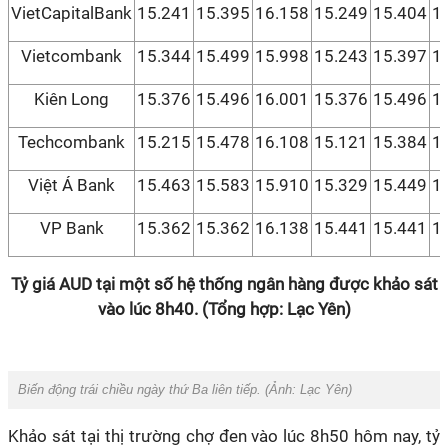
VietCapitalBank
15.241
15.395
16.158
15.249
15.404
1
Vietcombank
15.344
15.499
15.998
15.243
15.397
1
Kiên Long
15.376
15.496
16.001
15.376
15.496
1
Techcombank
15.215
15.478
16.108
15.121
15.384
1
Việt Á Bank
15.463
15.583
15.910
15.329
15.449
1
VP Bank
15.362
15.362
16.138
15.441
15.441
1
Tỷ giá AUD tại một số hệ thống ngân hàng được khảo sát
vào lúc 8h40. (Tổng hợp: Lạc Yên)
Biến động trái chiều ngày thứ Ba liên tiếp. (Ảnh:
Lạc Yên
)
Khảo sát tại thị trường chợ đen vào lúc 8h50 hôm nay, tỷ