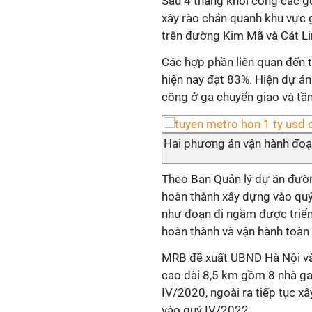
Sau 4 tháng khởi công các gó
xây rào chắn quanh khu vực 
trên đường Kim Mã và Cát Li
Các hợp phần liên quan đến tà
hiện nay đạt 83%. Hiện dự án
công ở ga chuyển giao và tần
Hai phương án vận hành đoạ
Theo Ban Quản lý dự án đườn
hoàn thành xây dựng vào quý
như đoạn đi ngầm được triển
hoàn thành và vận hành toàn 
MRB đề xuất UBND Hà Nội và
cao dài 8,5 km gồm 8 nhà ga
IV/2020, ngoài ra tiếp tục 
vào quý IV/2022.