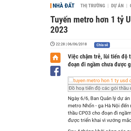
NHÀ ĐẤT
THỊ TRƯỜNG
DỰ ÁN
Tuyến metro hơn 1 tỷ U
2023
22:28 | 06/06/2018
Chia sẻ
Việc chậm trễ, lùi tiến độ
đoạn đi ngầm chưa được g
Đồ hoạ tiến độ các gói thầu
Ngày 6/6, Ban Quản lý dự án 
metro Nhổn - ga Hà Nội đến n
thầu CP03 cho đoạn đi ngầm
được triển khai vì vướng mắ