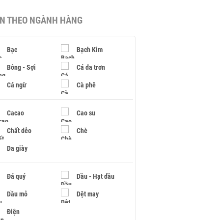
IN THEO NGÀNH HÀNG
Bạc
Bạch Kim
Bông - Sợi
Cá da trơn
Cá ngừ
Cà phê
Cacao
Cao su
Chất dẻo
Chè
Da giày
Đá quý
Dầu - Hạt dầu
Dầu mỏ
Dệt may
Điện