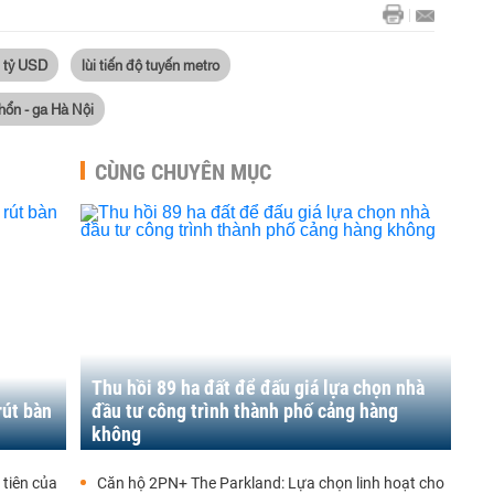
 tỷ USD
lùi tiến độ tuyến metro
Nhổn - ga Hà Nội
CÙNG CHUYÊN MỤC
Thu hồi 89 ha đất để đấu giá lựa chọn nhà
rút bàn
đầu tư công trình thành phố cảng hàng
không
 tiên của
Căn hộ 2PN+ The Parkland: Lựa chọn linh hoạt cho