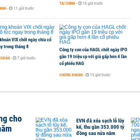
TÀI CHÍNH
-
16 giờ trước
OANH
-
11 giờ trước
 Văn Khoa bị khởi tố
khoán VIX chốt ngày chia cổ
y trong tháng 8
Công ty con của HAGL chốt ngày IPO
gần 19 triệu cp với giá gấp hơn 4 lần
KHOÁN
-
7 giờ trước
cổ phiếu HAG
CHỨNG KHOÁN
-
15 giờ trước
ng cho
EVN đã xóa sạch lỗ lũy
 năm
kế, thu gần 353.000 tỷ
đồng sau nửa năm