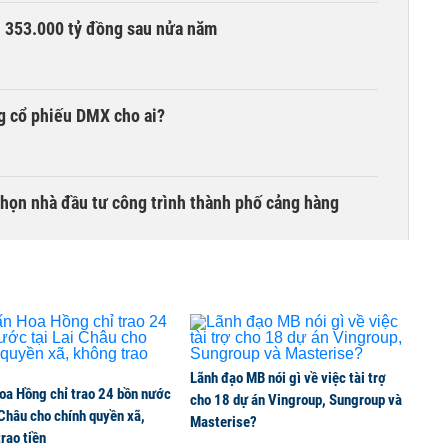
ần 353.000 tỷ đồng sau nửa năm
g cổ phiếu DMX cho ai?
chọn nhà đầu tư công trình thành phố cảng hàng
TCK, ai đã mua vào?
Lãnh đạo MB nói gì về việc tài trợ
oa Hồng chỉ trao 24 bồn nước
ine, lao động công trình đóng BHXH bắt buộc
cho 18 dự án Vingroup, Sungroup và
 Châu cho chính quyền xã,
Masterise?
rao tiền