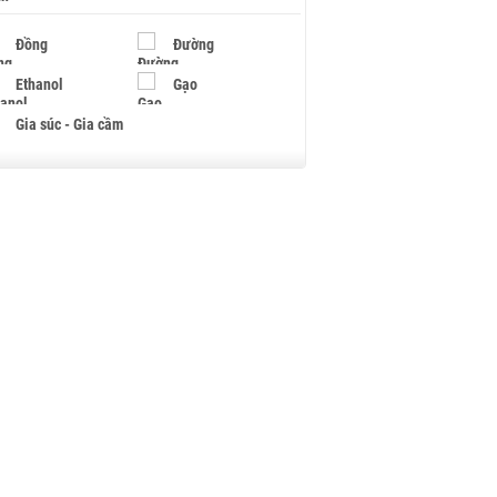
Đồng
Đường
Ethanol
Gạo
Gia súc - Gia cầm
Giấy
Gỗ
Hạt điều
Hồ tiêu - Hạt tiêu
Khí đốt
Kim loại khác
Mắc ca
Muối
Ngũ cốc
Nhựa - Hạt nhựa
Palladium
Phân bón