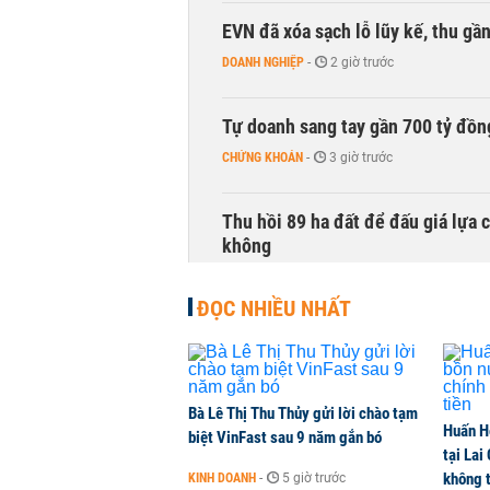
EVN đã xóa sạch lỗ lũy kế, thu g
DOANH NGHIỆP
-
2 giờ trước
Tự doanh sang tay gần 700 tỷ đồn
CHỨNG KHOÁN
-
3 giờ trước
Thu hồi 89 ha đất để đấu giá lựa 
không
NHÀ ĐẤT
-
3 giờ trước
ĐỌC NHIỀU NHẤT
Dòng tiền ngoại bất ngờ trở lại T
CHỨNG KHOÁN
-
3 giờ trước
Bà Lê Thị Thu Thủy gửi lời chào tạm
Huấn H
Kiến nghị đưa người bán hàng onl
biệt VinFast sau 9 năm gắn bó
tại Lai
THỜI SỰ
-
3 giờ trước
không t
KINH DOANH
-
5 giờ trước