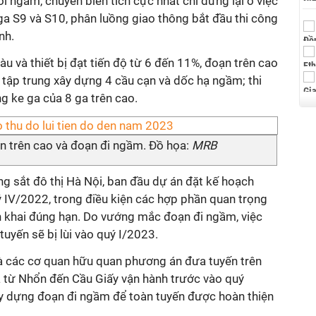
i ngầm, chuyển biến tích cực nhất chỉ dừng lại ở việc
ga S9 và S10, phân luồng giao thông bắt đầu thi công
nh.
u và thiết bị đạt tiến độ từ 6 đến 11%, đoạn trên cao
 tập trung xây dựng 4 cầu cạn và dốc hạ ngầm; thi
g ke ga của 8 ga trên cao.
n trên cao và đoạn đi ngầm. Đồ họa:
MRB
g sắt đô thị Hà Nội, ban đầu dự án đặt kế hoạch
 IV/2022, trong điều kiện các hợp phần quan trọng
 khai đúng hạn. Do vướng mắc đoạn đi ngầm, việc
tuyến sẽ bị lùi vào quý I/2023.
 các cơ quan hữu quan phương án đưa tuyến trên
 từ Nhổn đến Cầu Giấy vận hành trước vào quý
xây dựng đoạn đi ngầm để toàn tuyến được hoàn thiện