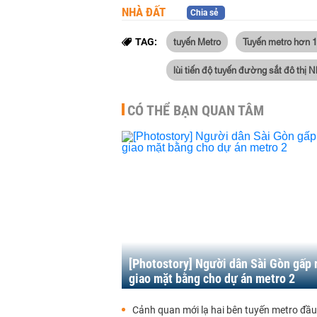
NHÀ ĐẤT
Chia sẻ
tuyến Metro
Tuyến metro hơn 1
TAG:
lùi tiến độ tuyến đường sắt đô thị 
CÓ THỂ BẠN QUAN TÂM
[Photostory] Người dân Sài Gòn gấp 
giao mặt bằng cho dự án metro 2
Cảnh quan mới lạ hai bên tuyến metro đầu