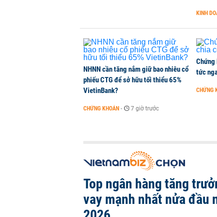
KINH D
TikToker Khánh Sky, Vua Quạt, Hồ
KINH DOANH
-
3 giờ trước
Chứng 
NHNN cần tăng nắm giữ bao nhiêu cổ
tức nga
phiếu CTG để sở hữu tối thiểu 65%
VietinBank?
CHỨNG 
CHỨNG KHOÁN
-
7 giờ trước
Top ngân hàng tăng trưở
vay mạnh nhất nửa đầu
2026