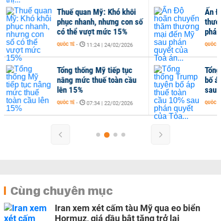
hó khôi
Ấn Độ hoãn chuyến thăm
ng con số
thương mại đến Mỹ sau
c 15%
phán quyết của Toà án...
QUỐC TẾ
-
4/02/2026
07:00 | 23/02/2026
iếp tục
Tổng thống Trump tuyên
toàn cầu
bố áp thuế toàn cầu 10%
sau phán quyết của Tòa...
QUỐC TẾ
-
2/02/2026
07:19 | 21/02/2026
Cùng chuyên mục
Iran xem xét cấm tàu Mỹ qua eo biển
Hormuz, giá dầu bật tăng trở lại