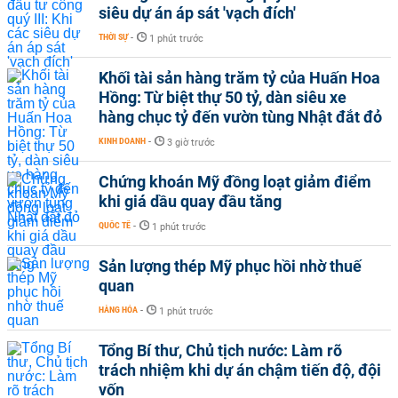
siêu dự án áp sát 'vạch đích'
THỜI SỰ
-
1 phút trước
Khối tài sản hàng trăm tỷ của Huấn Hoa
Hồng: Từ biệt thự 50 tỷ, dàn siêu xe
hàng chục tỷ đến vườn tùng Nhật đắt đỏ
KINH DOANH
-
3 giờ trước
Chứng khoán Mỹ đồng loạt giảm điểm
khi giá dầu quay đầu tăng
QUỐC TẾ
-
1 phút trước
Sản lượng thép Mỹ phục hồi nhờ thuế
quan
HÀNG HÓA
-
1 phút trước
Tổng Bí thư, Chủ tịch nước: Làm rõ
trách nhiệm khi dự án chậm tiến độ, đội
vốn