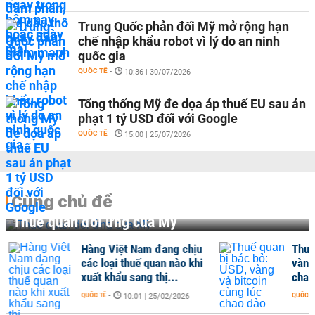
Trung Quốc phản đối Mỹ mở rộng hạn
chế nhập khẩu robot vì lý do an ninh
quốc gia
QUỐC TẾ
-
10:36 | 30/07/2026
Tổng thống Mỹ đe dọa áp thuế EU sau án
phạt 1 tỷ USD đối với Google
QUỐC TẾ
-
15:00 | 25/07/2026
Cùng chủ đề
Thuế quan đối ứng của Mỹ
đang chịu
Thuế quan bị bác bỏ: USD,
an nào khi
vàng và bitcoin cùng lúc
hị...
chao đảo
QUỐC TẾ
-
5/02/2026
11:00 | 23/02/2026