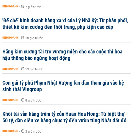
KINH DOANH
-
7 giờ trước
'Đế chế’ kinh doanh hàng xa xỉ của Lý Nhã Kỳ: Từ phân phối,
thiết kế kim cương đến thời trang, phụ kiện cao cấp
KINH DOANH
-
18 giờ trước
Hãng kim cương tài trợ vương miện cho các cuộc thi hoa
hậu thông báo ngừng hoạt động
KINH DOANH
-
13 giờ trước
Con gái tỷ phú Phạm Nhật Vượng lần đầu tham gia vào hệ
sinh thái Vingroup
KINH DOANH
-
8 giờ trước
Khối tài sản hàng trăm tỷ của Huấn Hoa Hồng: Từ biệt thự
50 tỷ, dàn siêu xe hàng chục tỷ đến vườn tùng Nhật đắt đỏ
KINH DOANH
-
3 giờ trước