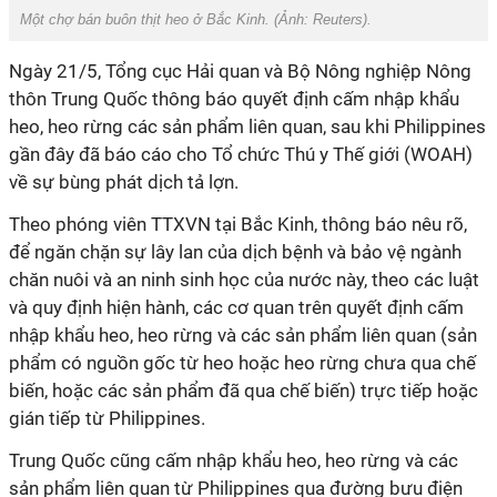
Một chợ bán buôn thịt heo ở Bắc Kinh. (Ảnh:
Reuters).
Ngày 21/5, Tổng cục Hải quan và Bộ Nông nghiệp Nông
thôn Trung Quốc thông báo quyết định cấm nhập khẩu
heo, heo rừng các sản phẩm liên quan, sau khi Philippines
gần đây đã báo cáo cho Tổ chức Thú y Thế giới (WOAH)
về sự bùng phát dịch tả lợn.
Theo phóng viên TTXVN tại Bắc Kinh, thông báo nêu rõ,
để ngăn chặn sự lây lan của dịch bệnh và bảo vệ ngành
chăn nuôi và an ninh sinh học của nước này, theo các luật
và quy định hiện hành, các cơ quan trên quyết định cấm
nhập khẩu heo, heo rừng và các sản phẩm liên quan (sản
phẩm có nguồn gốc từ heo hoặc heo rừng chưa qua chế
biến, hoặc các sản phẩm đã qua chế biến) trực tiếp hoặc
gián tiếp từ Philippines.
Trung Quốc cũng cấm nhập khẩu heo, heo rừng và các
sản phẩm liên quan từ Philippines qua đường bưu điện