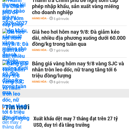
Thanh tra Chính phủ đề nghị sớm cấp
phép nhập khẩu, sản xuất vàng miếng
cho doanh nghiệp
HÀNG HÓA
-
5 giờ trước
Giá heo hơi hôm nay 9/8: Đà giảm kéo
dài, nhiều địa phương xuống dưới 60.000
đồng/kg trong tuần qua
HÀNG HÓA
-
7 giờ trước
Bảng giá vàng hôm nay 9/8 vàng SJC và
nhẫn tròn leo dốc, nữ trang tăng tới 6
triệu đồng/lượng
HÀNG HÓA
-
8 giờ trước
Tin mới
Xuất khẩu dệt may 7 tháng đạt trên 27 tỷ
USD, duy trì đà tăng trưởng