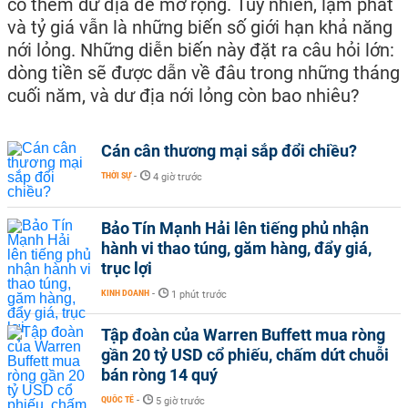
có thêm dư địa để mở rộng. Tuy nhiên, lạm phát
và tỷ giá vẫn là những biến số giới hạn khả năng
nới lỏng. Những diễn biến này đặt ra câu hỏi lớn:
dòng tiền sẽ được dẫn về đâu trong những tháng
cuối năm, và dư địa nới lỏng còn bao nhiêu?
Cán cân thương mại sắp đổi chiều?
THỜI SỰ
-
4 giờ trước
Bảo Tín Mạnh Hải lên tiếng phủ nhận
hành vi thao túng, găm hàng, đẩy giá,
trục lợi
KINH DOANH
-
1 phút trước
Tập đoàn của Warren Buffett mua ròng
gần 20 tỷ USD cổ phiếu, chấm dứt chuỗi
bán ròng 14 quý
QUỐC TẾ
-
5 giờ trước