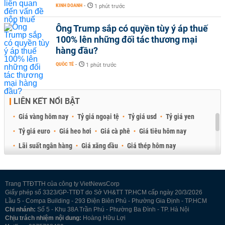
KINH DOANH
-
1 phút trước
Ông Trump sắp có quyền tùy ý áp thuế
100% lên những đối tác thương mại
hàng đầu?
QUỐC TẾ
-
1 phút trước
LIÊN KẾT NỔI BẬT
Giá vàng hôm nay
Tỷ giá ngoại tệ
Tỷ giá usd
Tỷ giá yen
Tỷ giá euro
Giá heo hơi
Giá cà phê
Giá tiêu hôm nay
Lãi suất ngân hàng
Giá xăng dầu
Giá thép hôm nay
Giá sầu riêng
Giá thịt heo
Giá gạo
Giá cao su
Best Retail Brokers
Diễn đàn đầu tư Việt Nam 2026
Trang TTĐTTH của công ty VietNewsCorp
Giấy phép số 3323/GP-TTĐT do Sở VH&TT TP.HCM cấp ngày 20/3/2026
Lầu 5 - Compa Building - 293 Điện Biên Phủ - Phường Gia Định - TP.HCM
Chi nhánh:
Số 5 - Khu 38A Trần Phú - Phường Ba Đình - TP. Hà Nội
Chịu trách nhiệm nội dung:
Hoàng Hữu Lợi