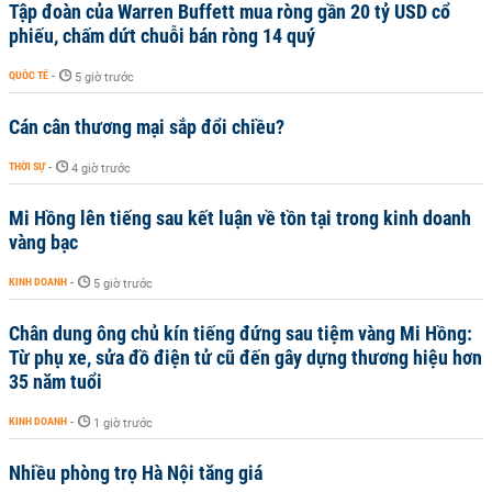
Tập đoàn của Warren Buffett mua ròng gần 20 tỷ USD cổ
phiếu, chấm dứt chuỗi bán ròng 14 quý
QUỐC TẾ
-
5 giờ trước
Cán cân thương mại sắp đổi chiều?
THỜI SỰ
-
4 giờ trước
Mi Hồng lên tiếng sau kết luận về tồn tại trong kinh doanh
vàng bạc
KINH DOANH
-
5 giờ trước
Chân dung ông chủ kín tiếng đứng sau tiệm vàng Mi Hồng:
Từ phụ xe, sửa đồ điện tử cũ đến gây dựng thương hiệu hơn
35 năm tuổi
KINH DOANH
-
1 giờ trước
Nhiều phòng trọ Hà Nội tăng giá