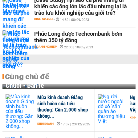
khiến các ông lớn lắc đầu nhưng lại là
trào lưu khởi nghiệp của giới trẻ?
KINH DOANH
-
14:32 | 08/09/2023
Phúc Long được Techcombank bơm
thêm 350 tỷ đồng
DOANH NGHIỆP
-
22:00 | 18/05/2023
Cùng chủ đề
Chuỗi - Bán lẻ
Mùa kinh doanh Giáng
Ngư
sinh buồn của tiểu
'săn
thương: Gần 2.000 shop
Việt
không...
KINH 
KINH DOANH
-
17:37 | 23/12/2025