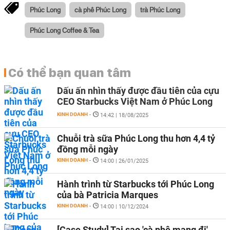
Phúc Long
cà phê Phúc Long
trà Phúc Long
Phúc Long Coffee & Tea
Có thể bạn quan tâm
Dấu ấn nhìn thấy được đầu tiên của cựu
CEO Starbucks Việt Nam ở Phúc Long
KINH DOANH
-
14:42 | 18/08/2025
Chuỗi trà sữa Phúc Long thu hơn 4,4 tỷ
đồng mỗi ngày
KINH DOANH
-
14:00 | 26/01/2025
Hành trình từ Starbucks tới Phúc Long
của bà Patricia Marques
KINH DOANH
-
14:00 | 10/12/2024
[Case Study] Tại sao 'cà phê mang đi'