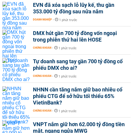
EVN đã xóa sạch lỗ lũy kế, thu gần
353.000 tỷ đồng sau nửa năm
DOANH NGHIỆP
-
1 phút trước
DMX hút gần 700 tỷ đồng vốn ngoại
trong phiên thứ hai lên HOSE
CHỨNG KHOÁN
-
1 phút trước
Tự doanh sang tay gần 700 tỷ đồng cổ
phiếu DMX cho ai?
CHỨNG KHOÁN
-
1 phút trước
NHNN cần tăng nắm giữ bao nhiêu cổ
phiếu CTG để sở hữu tối thiểu 65%
VietinBank?
CHỨNG KHOÁN
-
1 phút trước
VNPT nắm giữ hơn 62.000 tỷ đồng tiền
mặt, ngang ngửa MWG