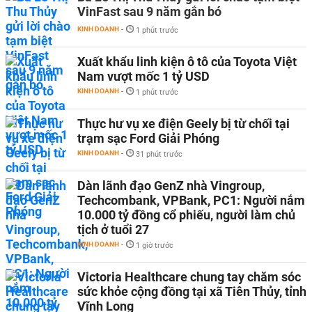
VinFast sau 9 năm gắn bó
KINH DOANH
-
1 phút trước
Xuất khẩu linh kiện ô tô của Toyota Việt
Nam vượt mốc 1 tỷ USD
KINH DOANH
-
1 phút trước
Thực hư vụ xe điện Geely bị từ chối tại
trạm sạc Ford Giải Phóng
KINH DOANH
-
31 phút trước
Dàn lãnh đạo GenZ nhà Vingroup,
Techcombank, VPBank, PC1: Người nắm
10.000 tỷ đồng cổ phiếu, người làm chủ
tịch ở tuổi 27
KINH DOANH
-
1 giờ trước
Victoria Healthcare chung tay chăm sóc
sức khỏe cộng đồng tại xã Tiên Thủy, tỉnh
Vĩnh Long