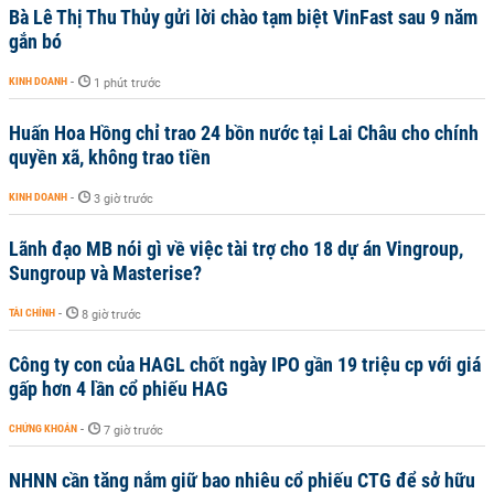
Bà Lê Thị Thu Thủy gửi lời chào tạm biệt VinFast sau 9 năm
gắn bó
KINH DOANH
-
1 phút trước
Huấn Hoa Hồng chỉ trao 24 bồn nước tại Lai Châu cho chính
quyền xã, không trao tiền
KINH DOANH
-
3 giờ trước
Lãnh đạo MB nói gì về việc tài trợ cho 18 dự án Vingroup,
Sungroup và Masterise?
TÀI CHÍNH
-
8 giờ trước
Công ty con của HAGL chốt ngày IPO gần 19 triệu cp với giá
gấp hơn 4 lần cổ phiếu HAG
CHỨNG KHOÁN
-
7 giờ trước
NHNN cần tăng nắm giữ bao nhiêu cổ phiếu CTG để sở hữu