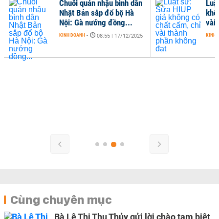
Chuỗi quán nhậu bình dân
Luậ
Nhật Bản sắp đổ bộ Hà
khô
Nội: Gà nướng đồng...
vài
KINH DOANH
-
KINH 
08:55 | 17/12/2025
Cùng chuyên mục
Bà Lê Thị Thu Thủy gửi lời chào tạm biệt