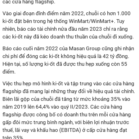
các cửa hàng flagship.
Vào giai đoạn đỉnh điểm năm 2022, chuỗi có hơn 1.000
ki-ốt đặt bên trong hệ thống WinMart/WinMart+. Tuy
nhiên, báo cáo tài chính nửa đầu năm 2023 chỉ ra rằng
các ki-ốt này đã kéo doanh thu thuần của chuỗi đi xuống.
Báo cáo cuối năm 2022 của Masan Group cũng ghi nhận
chi phí để đóng các ki-ốt không hiệu quả là 42 tỷ đồng.
Hiện tại, số lượng ki-ốt đã được thu hẹp xuống còn 55
điểm.
Việc thu hẹp mô hình ki-ốt và tập trung vào các cửa hàng
flagship đã mang lại những thay đổi về hiệu quả tài chính.
Biên lãi gộp của chuỗi đã tăng từ mức khoảng 35% vào
năm 2019 lên 64,4% vào quý II/2023. Các cửa hàng
flagship được công bố có doanh thu trên mỗi cửa hàng
gấp đôi mức trung bình ngành, với biên lợi nhuận trước
thuế, lãi vay và khấu hao (EBITDA) ở cấp cửa hàng đạt
trên 35%.