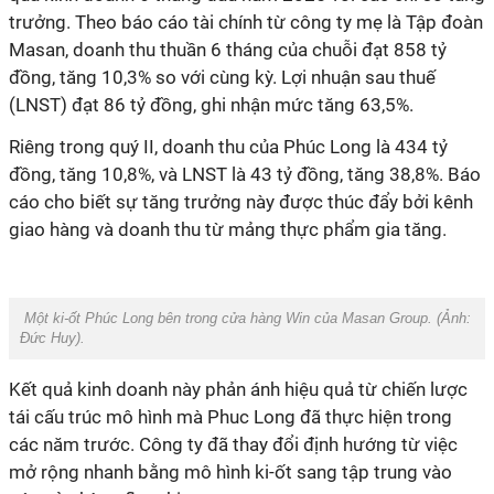
trưởng. Theo báo cáo tài chính từ công ty mẹ là Tập đoàn
Masan, doanh thu thuần 6 tháng của chuỗi đạt 858 tỷ
đồng, tăng 10,3% so với cùng kỳ. Lợi nhuận sau thuế
(LNST) đạt 86 tỷ đồng, ghi nhận mức tăng 63,5%.
Riêng trong quý II, doanh thu của Phúc Long là 434 tỷ
đồng, tăng 10,8%, và LNST là 43 tỷ đồng, tăng 38,8%. Báo
cáo cho biết sự tăng trưởng này được thúc đẩy bởi kênh
giao hàng và doanh thu từ mảng thực phẩm gia tăng.
Một ki-ốt Phúc Long bên trong cửa hàng Win của Masan Group. (Ảnh:
Đức Huy).
Kết quả kinh doanh này phản ánh hiệu quả từ chiến lược
tái cấu trúc mô hình mà Phuc Long đã thực hiện trong
các năm trước. Công ty đã thay đổi định hướng từ việc
mở rộng nhanh bằng mô hình ki-ốt sang tập trung vào