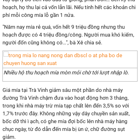
hoạch, họ thu lại cả vốn lẫn lãi. Nếu tính hết các khoản chi
phí mỗi công mía lỗ gần 1 nửa.
"Năm nay mía rẻ quá, vốn hết 9 triệu đồng nhưng thu
hoạch được có 4 triệu đồng/công. Người mua khó kiếm,
người đốn cũng không có...", bà Xê chia sẻ.
Nhiều hộ thu hoạch mía mòn mỏi chờ tới lượt nhập lò.
Giá mía tại Trà Vinh giảm sâu một phần do nhà máy
đường Trà Vinh chậm đưa vào hoạt động hơn 3 tháng,
trong khi nhà máy trừ mía tạp chất lên đến 3,5% so với
1,7% trước đây. Không những vậy dây chuyền sản xuất,
bốc dỡ thì ì ạch, có ghe mía đợi bốc lên nhà máy hàng
chục ngày, từ đó dẫn đến mía bị ùn ứ, chữ đường sụt
giảm.