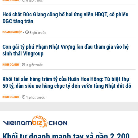
-
8 giờ trước
Hoá chất Đức Giang công bố hai ứng viên HĐQT, cổ phiếu
DGC tăng trần
DOANH NGHIỆP
-
8 giờ trước
Con gái tỷ phú Phạm Nhật Vượng lần đầu tham gia vào hệ
sinh thái Vingroup
KINH DOANH
-
3 giờ trước
Khối tài sản hàng trăm tỷ của Huấn Hoa Hồng: Từ biệt thự
50 tỷ, dàn siêu xe hàng chục tỷ đến vườn tùng Nhật đắt đỏ
KINH DOANH
-
1 phút trước
Khối tự doanh mạnh tay xả gần 2.200