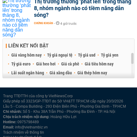
Thị trường thường ‘phất lên’ trong tháng
8, nhóm ngành nào có tiềm năng dẫn
sóng?
CHỨNG KHOÁN
-
4 giờ trước
LIÊN KẾT NỔI BẬT
Giá vàng hôm nay
Tỷ giá ngoại tệ
Tỷ giá usd
Tỷ giá yen
Tỷ giá euro
Giá heo hơi
Giá cà phê
Giá tiêu hôm nay
Lãi suất ngân hàng
Giá xăng dầu
Giá thép hôm nay
Giá sầu riêng
Giá thịt heo
Giá gạo
Giá cao su
Best Retail Brokers
Diễn đàn đầu tư Việt Nam 2026
Trang TTĐTTH của công ty VietNewsCorp
Giấy phép số 3323/GP-TTĐT do Sở VH&TT TP.HCM cấp ngày 20/3/2026
Lầu 5 - Compa Building - 293 Điện Biên Phủ - Phường Gia Định - TP.HCM
Chi nhánh:
Số 5 - Khu 38A Trần Phú - Phường Ba Đình - TP. Hà Nội
Chịu trách nhiệm nội dung:
Hoàng Hữu Lợi
Hotline:
0975798489
Email:
info@vietnambiz.vn
Trách nhiệm về thông tin