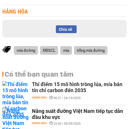
HÀNG HÓA
Chia sẻ
mía đường
ĐBSCL
mía
trồng mía đường
Có thể bạn quan tâm
Thí điểm 15 mô hình trồng lúa, mía bán
tín chỉ carbon đến 2035
HÀNG HÓA
-
06:51 | 24/10/2025
Năng suất đường Việt Nam tiếp tục dẫn
đầu khu vực
HÀNG HÓA
-
23:00 | 05/09/2025