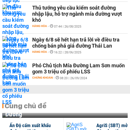
Thủ tướng yêu cầu kiểm soát đường
nhập lậu, hỗ trợ ngành mía đường vượt
khó
HÀNG HÓA
-
07:44 | 26/08/2025
Ngày 6/8 sẽ hết hạn trả lời về điều tra
chống bán phá giá đường Thái Lan
HÀNG HÓA
-
16:22 | 28/06/2025
Phó Chủ tịch Mía Đường Lam Sơn muốn
gom 3 triệu cổ phiếu LSS
CHỨNG KHOÁN
-
08:20 | 26/09/2024
Cùng chủ đề
Đường
AgriS (SBT) mở rộng
Mex