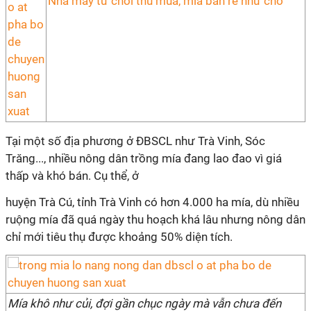
Nhà máy từ chối thu mua, mía bán rẻ như cho
Tại một số địa phương ở ĐBSCL như Trà Vinh, Sóc
Trăng..., nhiều nông dân trồng mía đang lao đao vì giá
thấp và khó bán. Cụ thể, ở
huyện Trà Cú, tỉnh Trà Vinh có hơn 4.000 ha mía, dù nhiều
ruộng mía đã quá ngày thu hoạch khá lâu nhưng nông dân
chỉ mới tiêu thụ được khoảng 50% diện tích.
Mía khô như củi, đợi gần chục ngày mà vẫn chưa đến