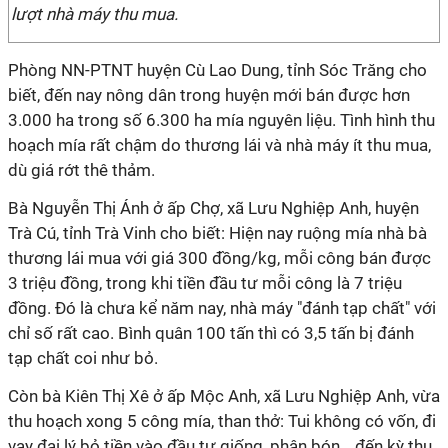
lượt nhà máy thu mua.
Phòng NN-PTNT huyện Cù Lao Dung, tỉnh Sóc Trăng cho
biết, đến nay nông dân trong huyện mới bán được hơn
3.000 ha trong số 6.300 ha mía nguyên liệu. Tình hình thu
hoạch mía rất chậm do thương lái và nhà máy ít thu mua,
dù giá rớt thê thảm.
Bà Nguyễn Thị Ánh ở ấp Chợ, xã Lưu Nghiệp Anh, huyện
Trà Cú, tỉnh Trà Vinh cho biết: Hiện nay ruộng mía nhà bà
thương lái mua với giá 300 đồng/kg, mỗi công bán được
3 triệu đồng, trong khi tiền đầu tư mỗi công là 7 triệu
đồng. Đó là chưa kể năm nay, nhà máy "đánh tạp chất" với
chỉ số rất cao. Bình quân 100 tấn thì có 3,5 tấn bị đánh
tạp chất coi như bỏ.
Còn bà Kiên Thị Xê ở ấp Mộc Anh, xã Lưu Nghiệp Anh, vừa
thu hoạch xong 5 công mía, than thở: Tui không có vốn, đi
vay đại lý bỏ tiền vào đầu tư giống, phân bón… đến kỳ thu