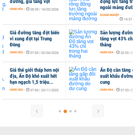
động lực tăng trưởng
với
ngoài mảng đường
HÀNG
DOANH NGHIỆP
-
14:37 | 02/02/2026
Sản lượng đường Ấn Độ
Ấn 
tăng vọt 43% chỉ trong hai
xuấ
tháng
đư
HÀNG HÓA
-
HÀNG
20:55 | 02/12/2025
Ấn Độ cần tăng gấp đôi
xuất khẩu đường do dư
cung
HÀNG HÓA
-
07:33 | 07/11/2025