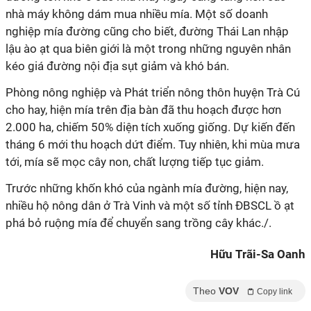
nhà máy không dám mua nhiều mía. Một số doanh
nghiệp mía đường cũng cho biết, đường Thái Lan nhập
lậu ào ạt qua biên giới là một trong những nguyên nhân
kéo giá đường nội địa sụt giảm và khó bán.
Phòng nông nghiệp và Phát triển nông thôn huyện Trà Cú
cho hay, hiện mía trên địa bàn đã thu hoạch được hơn
2.000 ha, chiếm 50% diện tích xuống giống. Dự kiến đến
tháng 6 mới thu hoạch dứt điểm. Tuy nhiên, khi mùa mưa
tới, mía sẽ mọc cây non, chất lượng tiếp tục giảm.
Trước những khốn khó của ngành mía đường, hiện nay,
nhiều hộ nông dân ở Trà Vinh và một số tỉnh ĐBSCL ồ ạt
phá bỏ ruộng mía để chuyển sang trồng cây khác./.
Hữu Trãi-Sa Oanh
Theo
VOV
Copy link