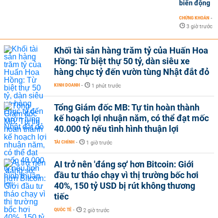
biến động
CHỨNG KHOÁN
-
3 giờ trước
Khối tài sản hàng trăm tỷ của Huấn Hoa
Hồng: Từ biệt thự 50 tỷ, dàn siêu xe
hàng chục tỷ đến vườn tùng Nhật đắt đỏ
KINH DOANH
-
1 phút trước
Tổng Giám đốc MB: Tự tin hoàn thành
kế hoạch lợi nhuận năm, có thể đạt mốc
40.000 tỷ nếu tình hình thuận lợi
TÀI CHÍNH
-
1 giờ trước
AI trở nên 'đáng sợ' hơn Bitcoin: Giới
đầu tư tháo chạy vì thị trường bốc hơi
40%, 150 tỷ USD bị rút không thương
tiếc
QUỐC TẾ
-
2 giờ trước