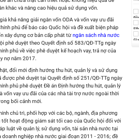
́n, đề án chưa thật cần thiết hoặc không hiệu quả để
án khác và nâng cao hiệu quả sử dụng vốn.
giá khả năng giải ngân vốn ODA và vốn vay ưu đãi
hính phủ để báo cáo Quốc hội và đề xuất biện pháp
ốn xây dựng cơ bản cấp phát từ
ngân sách nhà nước
i phê duyệt theo Quyết định số 583/QĐ-TTg ngày
h phủ về việc phê duyệt kế hoạch vay, trả nợ của
vay nợ năm 2017.
ật, đổi mới định hướng thu hút, quản lý và sử dụng
ã được phê duyệt tại Quyết định số 251/QĐ-TTg ngày
phủ phê duyệt Đề án Định hướng thu hút, quản lý
 vốn vay ưu đãi của các nhà tài trợ nước ngoài thời
rong bối cảnh mới.
ính chủ trì, phối hợp với các bộ, ngành, địa phương
ụ tốt hoạt động giám sát tối cao của Quốc hội đối với
áp luật về quản lý, sử dụng vốn, tài sản nhà nước tại
 doanh nghiệp nhà nước giai đoạn 2011 - 2016; đề