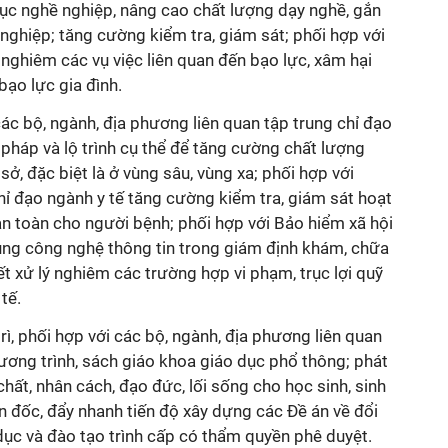
dục nghề nghiệp, nâng cao chất lượng dạy nghề, gắn
ghiệp; tăng cường kiểm tra, giám sát; phối hợp với
 nghiêm các vụ việc liên quan đến bạo lực, xâm hại
bạo lực gia đình.
 các bộ, ngành, địa phương liên quan tập trung chỉ đạo
n pháp và lộ trình cụ thể để tăng cường chất lượng
ở, đặc biệt là ở vùng sâu, vùng xa; phối hợp với
ỉ đạo ngành y tế tăng cường kiểm tra, giám sát hoạt
n toàn cho người bệnh; phối hợp với Bảo hiểm xã hội
ng công nghệ thông tin trong giám định khám, chữa
ết xử lý nghiêm các trường hợp vi phạm, trục lợi quỹ
tế.
rì, phối hợp với các bộ, ngành, địa phương liên quan
chương trình, sách giáo khoa giáo dục phổ thông; phát
 chất, nhân cách, đạo đức, lối sống cho học sinh, sinh
đôn đốc, đẩy nhanh tiến độ xây dựng các Đề án về đổi
dục và đào tạo trình cấp có thẩm quyền phê duyệt.