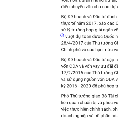
vốn, hoãn, giãn những dự a
điều chuyển vốn cho các dự 
Bộ Kế hoạch và Đầu tư đánh 
thực tế năm 2017, báo cáo C
xử lý trường hợp giải ngân v
vượt dự toán được Quốc hộ
28/4/2017 của Thủ tướng Chín
Chính phủ và các hạn mức 
Bộ Kế hoạch và Đầu tư cập nh
vốn ODA và vốn vay ưu đãi đ
17/2/2016 của Thủ tướng Chính 
và sử dụng nguồn vốn ODA và
kỳ 2016 - 2020 để phù hợp t
Phó Thủ tướng giao Bộ Tài ch
liên quan chuẩn bị và phục v
việc thực hiện chính sách, ph
doanh nghiệp và cổ phần hóa