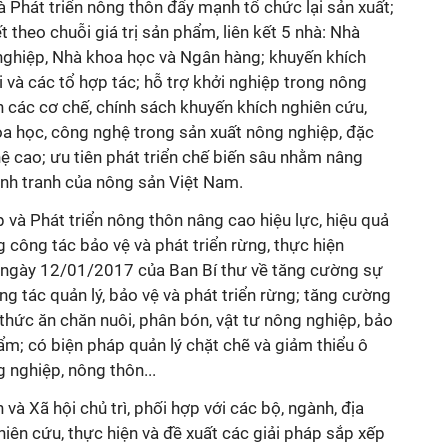
 Phát triển nông thôn đẩy mạnh tổ chức lại sản xuất;
t theo chuỗi giá trị sản phẩm, liên kết 5 nhà: Nhà
ghiệp, Nhà khoa học và Ngân hàng; khuyến khích
i và các tổ hợp tác; hỗ trợ khởi nghiệp trong nông
n các cơ chế, chính sách khuyến khích nghiên cứu,
a học, công nghệ trong sản xuất nông nghiệp, đặc
ệ cao; ưu tiên phát triển chế biến sâu nhằm nâng
cạnh tranh của nông sản Việt Nam.
và Phát triển nông thôn nâng cao hiệu lực, hiệu quả
 công tác bảo vệ và phát triển rừng, thực hiện
 ngày 12/01/2017 của Ban Bí thư về tăng cường sự
ng tác quản lý, bảo vệ và phát triển rừng; tăng cường
 thức ăn chăn nuôi, phân bón, vật tư nông nghiệp, bảo
m; có biện pháp quản lý chặt chẽ và giảm thiểu ô
 nghiệp, nông thôn...
và Xã hội chủ trì, phối hợp với các bộ, ngành, địa
hiên cứu, thực hiện và đề xuất các giải pháp sắp xếp