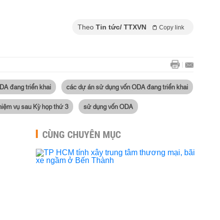
Theo
Tin tức/ TTXVN
Copy link
A đang triển khai
các dự án sử dụng vốn ODA đang triển khai
hiệm vụ sau Kỳ họp thứ 3
sử dụng vốn ODA
CÙNG CHUYÊN MỤC