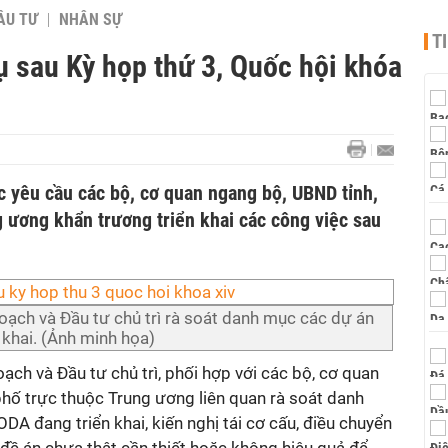
ẦU TƯ
NHÂN SỰ
T
ụ sau Kỳ họp thứ 3, Quốc hội khóa
 yêu cầu các bộ, cơ quan ngang bộ, UBND tỉnh,
 ương khẩn trương triển khai các công việc sau
ạch và Đầu tư chủ trì rà soát danh mục các dự án
khai. (Ảnh minh họa)
ch và Đầu tư chủ trì, phối hợp với các bộ, cơ quan
phố trực thuộc Trung ương liên quan rà soát danh
 đang triển khai, kiến nghị tái cơ cấu, điều chuyển