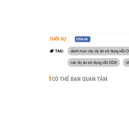
THỜI SỰ
Chia sẻ
danh mục các dự án sử dụng vốn OD
TAG:
các dự án sử dụng vốn ODA
n
CÓ THỂ BẠN QUAN TÂM