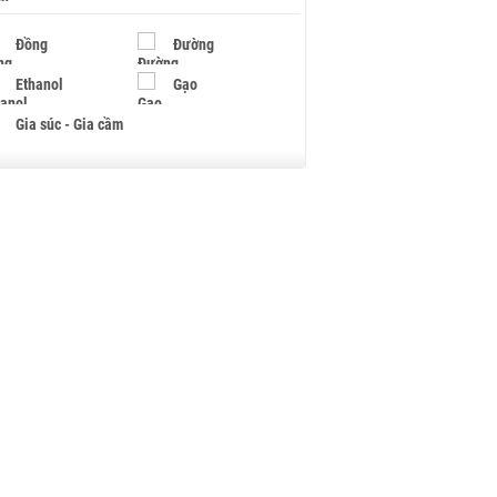
Đồng
Đường
Ethanol
Gạo
Gia súc - Gia cầm
Giấy
Gỗ
Hạt điều
Hồ tiêu - Hạt tiêu
Khí đốt
Kim loại khác
Mắc ca
Muối
Ngũ cốc
Nhựa - Hạt nhựa
Palladium
Phân bón