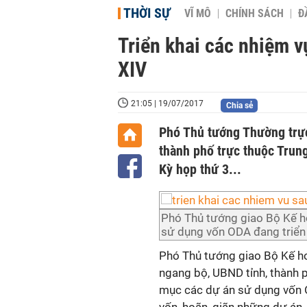
THỜI SỰ
VĨ MÔ
CHÍNH SÁCH
Đ
Triển khai các nhiệm v
XIV
21:05 | 19/07/2017
Chia sẻ
Phó Thủ tướng Thường trực
thành phố trực thuộc Trung
Kỳ họp thứ 3...
Phó Thủ tướng giao Bộ Kế ho
sử dụng vốn ODA đang triển 
Phó Thủ tướng giao Bộ Kế hoạ
ngang bộ, UBND tỉnh, thành 
mục các dự án sử dụng vốn ODA