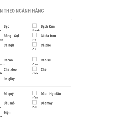
IN THEO NGÀNH HÀNG
Bạc
Bạch Kim
Bông - Sợi
Cá da trơn
Cá ngừ
Cà phê
Cacao
Cao su
Chất dẻo
Chè
Da giày
Đá quý
Dầu - Hạt dầu
Dầu mỏ
Dệt may
Điện