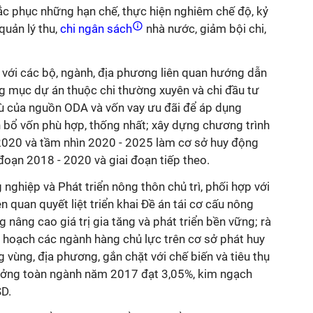
hắc phục những hạn chế, thực hiện nghiêm chế độ, kỷ
quản lý thu,
chi ngân sách
nhà nước, giảm bội chi,
ợp với các bộ, ngành, địa phương liên quan hướng dẫn
ng mục dự án thuộc chi thường xuyên và chi đầu tư
thù của nguồn ODA và vốn vay ưu đãi để áp dụng
 bổ vốn phù hợp, thống nhất; xây dựng chương trình
 2020 và tầm nhìn 2020 - 2025 làm cơ sở huy động
 đoạn 2018 - 2020 và giai đoạn tiếp theo.
ghiệp và Phát triển nông thôn chủ trì, phối hợp với
n quan quyết liệt triển khai Đề án tái cơ cấu nông
 nâng cao giá trị gia tăng và phát triển bền vững; rà
y hoạch các ngành hàng chủ lực trên cơ sở phát huy
 vùng, địa phương, gắn chặt với chế biến và tiêu thụ
ưởng toàn ngành năm 2017 đạt 3,05%, kim ngạch
SD.