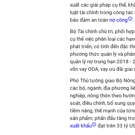
xuất các giải pháp cụ thể, k
luật tài chính trong công tác 
bảo đảm an toàn
nợ công
.
Bộ Tài chính chủ trì, phối h
cụ thể việc phân loại các hạ
phát triển, có tính đến đặc 
phương thức quản lý và phân
quản lý nợ trung hạn 2018 -
vốn vay ODA, vay ưu đãi giai
Phó Thủ tướng giao Bộ Nông n
các bộ, ngành, địa phương liê
nghiệp, nông thôn theo hướng
soát, điều chỉnh, bổ sung qu
tiềm năng, thế mạnh của từng
sản phẩm; phấn đấu tăng tr
xuất khẩu
đạt trên 33 tỷ U