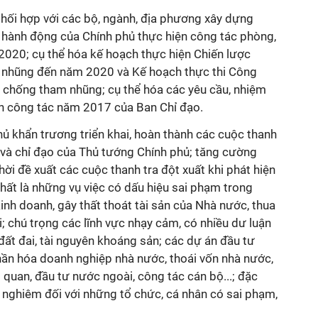
 phối hợp với các bộ, ngành, địa phương xây dựng
h hành động của Chính phủ thực hiện công tác phòng,
020; cụ thể hóa kế hoạch thực hiện Chiến lược
 nhũng đến năm 2020 và Kế hoạch thực thi Công
 chống tham nhũng; cụ thể hóa các yêu cầu, nhiệm
nh công tác năm 2017 của Ban Chỉ đạo.
hủ khẩn trương triển khai, hoàn thành các cuộc thanh
và chỉ đạo của Thủ tướng Chính phủ; tăng cường
thời đề xuất các cuộc thanh tra đột xuất khi phát hiện
nhất là những vụ việc có dấu hiệu sai phạm trong
kinh doanh, gây thất thoát tài sản của Nhà nước, thua
i; chú trọng các lĩnh vực nhạy cảm, có nhiều dư luận
đất đai, tài nguyên khoáng sản; các dự án đầu tư
ần hóa doanh nghiệp nhà nước, thoái vốn nhà nước,
ải quan, đầu tư nước ngoài, công tác cán bộ...; đặc
lý nghiêm đối với những tổ chức, cá nhân có sai phạm,