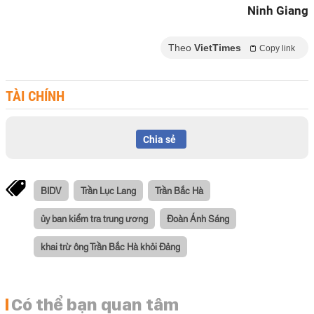
Ninh Giang
Theo
VietTimes
Copy link
TÀI CHÍNH
Chia sẻ
BIDV
Trần Lục Lang
Trần Bắc Hà
ủy ban kiểm tra trung ương
Đoàn Ánh Sáng
khai trừ ông Trần Bắc Hà khỏi Đảng
Có thể bạn quan tâm