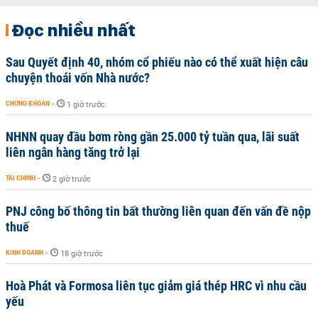
Đọc nhiều nhất
Sau Quyết định 40, nhóm cổ phiếu nào có thể xuất hiện câu
chuyện thoái vốn Nhà nước?
CHỨNG KHOÁN
-
1 giờ trước
NHNN quay đầu bơm ròng gần 25.000 tỷ tuần qua, lãi suất
liên ngân hàng tăng trở lại
TÀI CHÍNH
-
2 giờ trước
PNJ công bố thông tin bất thường liên quan đến vấn đề nộp
thuế
KINH DOANH
-
18 giờ trước
Hoà Phát và Formosa liên tục giảm giá thép HRC vì nhu cầu
yếu