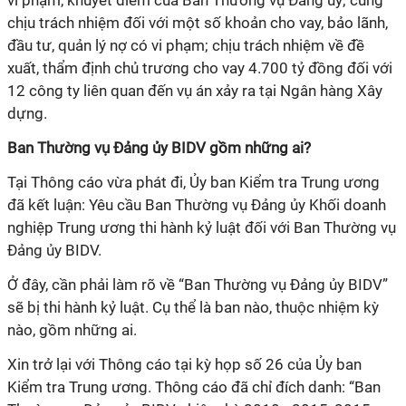
vi phạm, khuyết điểm của Ban Thường vụ Đảng ủy; cùng
chịu trách nhiệm đối với một số khoản cho vay, bảo lãnh,
đầu tư, quản lý nợ có vi phạm; chịu trách nhiệm về đề
xuất, thẩm định chủ trương cho vay 4.700 tỷ đồng đối với
12 công ty liên quan đến vụ án xảy ra tại Ngân hàng Xây
dựng.
Ban Thường vụ Đảng ủy BIDV gồm những ai?
Tại Thông cáo vừa phát đi, Ủy ban Kiểm tra Trung ương
đã kết luận: Yêu cầu Ban Thường vụ Đảng ủy Khối doanh
nghiệp Trung ương thi hành kỷ luật đối với Ban Thường vụ
Đảng ủy BIDV.
Ở đây, cần phải làm rõ về “Ban Thường vụ Đảng ủy BIDV”
sẽ bị thi hành kỷ luật. Cụ thể là ban nào, thuộc nhiệm kỳ
nào, gồm những ai.
Xin trở lại với Thông cáo tại kỳ họp số 26 của Ủy ban
Kiểm tra Trung ương. Thông cáo đã chỉ đích danh: “Ban