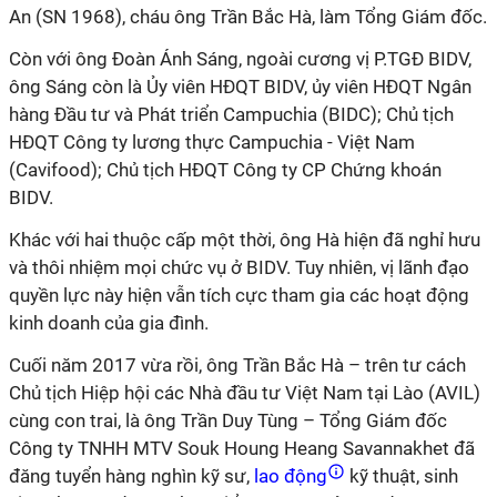
An (SN 1968), cháu ông Trần Bắc Hà, làm Tổng Giám đốc.
Còn với ông Đoàn Ánh Sáng, ngoài cương vị P.TGĐ BIDV,
ông Sáng còn là Ủy viên HĐQT BIDV, ủy viên HĐQT Ngân
hàng Đầu tư và Phát triển Campuchia (BIDC); Chủ tịch
HĐQT Công ty lương thực Campuchia - Việt Nam
(Cavifood); Chủ tịch HĐQT Công ty CP Chứng khoán
BIDV.
Khác với hai thuộc cấp một thời, ông Hà hiện đã nghỉ hưu
và thôi nhiệm mọi chức vụ ở BIDV. Tuy nhiên, vị lãnh đạo
quyền lực này hiện vẫn tích cực tham gia các hoạt động
kinh doanh của gia đình.
Cuối năm 2017 vừa rồi, ông Trần Bắc Hà – trên tư cách
Chủ tịch Hiệp hội các Nhà đầu tư Việt Nam tại Lào (AVIL)
cùng con trai, là ông Trần Duy Tùng – Tổng Giám đốc
Công ty TNHH MTV Souk Houng Heang Savannakhet đã
đăng tuyển hàng nghìn kỹ sư,
lao động
kỹ thuật, sinh