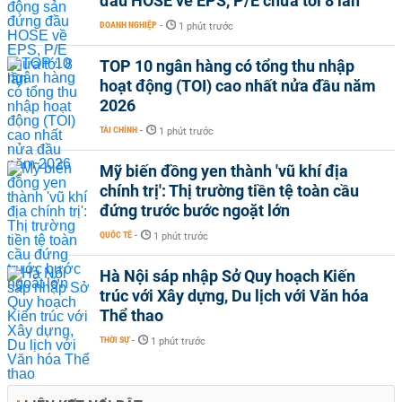
đầu HOSE về EPS, P/E chưa tới 8 lần
DOANH NGHIỆP
-
1 phút trước
TOP 10 ngân hàng có tổng thu nhập
hoạt động (TOI) cao nhất nửa đầu năm
2026
TÀI CHÍNH
-
1 phút trước
Mỹ biến đồng yen thành 'vũ khí địa
chính trị': Thị trường tiền tệ toàn cầu
đứng trước bước ngoặt lớn
QUỐC TẾ
-
1 phút trước
Hà Nội sáp nhập Sở Quy hoạch Kiến
trúc với Xây dựng, Du lịch với Văn hóa
Thể thao
THỜI SỰ
-
1 phút trước