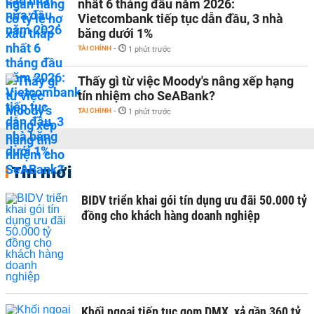
nhất 6 tháng đầu năm 2026:
Vietcombank tiếp tục dẫn đầu, 3 nhà
băng dưới 1%
TÀI CHÍNH
-
1 phút trước
Thấy gì từ việc Moody's nâng xếp hạng
tín nhiệm cho SeABank?
TÀI CHÍNH
-
1 phút trước
Tin mới
BIDV triển khai gói tín dụng ưu đãi 50.000 tỷ
đồng cho khách hàng doanh nghiệp
Khối ngoại tiếp tục gom DMX, xả gần 360 tỷ