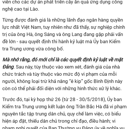
viên cho các dự án phát triển cây ăn quả ứng dụng công
nghệ cao tại Lào.
Từng được đánh giá là những lãnh đạo ngân hàng quyền
lực nhất Việt Nam, tuy nhiên như đã thấy, sự nghiệp chính
trị của ông Hà, ông Sáng và ông Lang đang gặp phải vấn
đề lớn - sau quyết định thi hành kỷ luật mà Ủy ban Kiểm
tra Trung ương vừa công bố.
Mà nhớ rằng, đó mới chỉ là các quyết định kỷ luật về mặt
Đảng
. Sau này, tùy thuộc vào xem xét, đánh giá của nhà
chức trách và tùy thuộc vào mức độ vi phạm của mỗi
người, không loại trừ khả năng “ê kip” gốc Bình Định này
còn có thể phải đối diện với những hình thức xử lý khác.
Trước đó, tại kỳ họp thứ 26 (từ 28 - 30/5/2018), Ủy ban
Kiểm tra Trung ương kết luận ông Trần Bắc Hà đã vi phạm
nguyên tắc tập trung dân chủ, quy chế làm việc, có biểu
hiện áp đặt, thiếu dân chủ trong chỉ đạo, điều hành; vi
phạm nghị quyết của Ban Thường vụ Đảng ủy về nghĩa vụ,