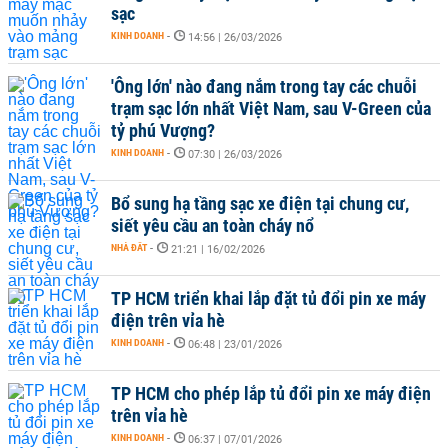
sạc
KINH DOANH
-
14:56 | 26/03/2026
'Ông lớn' nào đang nắm trong tay các chuỗi
trạm sạc lớn nhất Việt Nam, sau V-Green của
tỷ phú Vượng?
KINH DOANH
-
07:30 | 26/03/2026
Bổ sung hạ tầng sạc xe điện tại chung cư,
siết yêu cầu an toàn cháy nổ
NHÀ ĐẤT
-
21:21 | 16/02/2026
TP HCM triển khai lắp đặt tủ đổi pin xe máy
điện trên vỉa hè
KINH DOANH
-
06:48 | 23/01/2026
TP HCM cho phép lắp tủ đổi pin xe máy điện
trên vỉa hè
KINH DOANH
-
06:37 | 07/01/2026