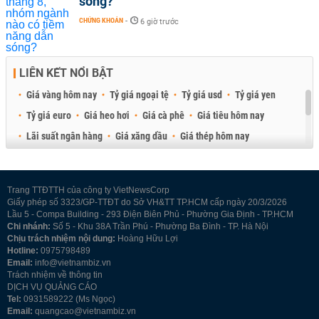
sóng?
CHỨNG KHOÁN
-
6 giờ trước
LIÊN KẾT NỔI BẬT
Giá vàng hôm nay
Tỷ giá ngoại tệ
Tỷ giá usd
Tỷ giá yen
Tỷ giá euro
Giá heo hơi
Giá cà phê
Giá tiêu hôm nay
Lãi suất ngân hàng
Giá xăng dầu
Giá thép hôm nay
Giá sầu riêng
Giá thịt heo
Giá gạo
Giá cao su
Best Retail Brokers
Diễn đàn đầu tư Việt Nam 2026
Trang TTĐTTH của công ty VietNewsCorp
Giấy phép số 3323/GP-TTĐT do Sở VH&TT TP.HCM cấp ngày 20/3/2026
Lầu 5 - Compa Building - 293 Điện Biên Phủ - Phường Gia Định - TP.HCM
Chi nhánh:
Số 5 - Khu 38A Trần Phú - Phường Ba Đình - TP. Hà Nội
Chịu trách nhiệm nội dung:
Hoàng Hữu Lợi
Hotline:
0975798489
Email:
info@vietnambiz.vn
Trách nhiệm về thông tin
DỊCH VỤ QUẢNG CÁO
Tel:
0931589222 (Ms Ngọc)
Email:
quangcao@vietnambiz.vn