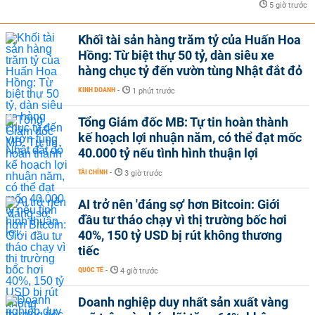
5 giờ trước
Khối tài sản hàng trăm tỷ của Huấn Hoa
Hồng: Từ biệt thự 50 tỷ, dàn siêu xe
hàng chục tỷ đến vườn tùng Nhật đắt đỏ
KINH DOANH
-
1 phút trước
Tổng Giám đốc MB: Tự tin hoàn thành
kế hoạch lợi nhuận năm, có thể đạt mốc
40.000 tỷ nếu tình hình thuận lợi
TÀI CHÍNH
-
3 giờ trước
AI trở nên 'đáng sợ' hơn Bitcoin: Giới
đầu tư tháo chạy vì thị trường bốc hơi
40%, 150 tỷ USD bị rút không thương
tiếc
QUỐC TẾ
-
4 giờ trước
Doanh nghiệp duy nhất sản xuất vàng