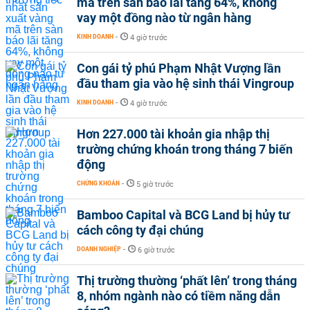
mã trên sàn báo lãi tăng 64%, không
vay một đồng nào từ ngân hàng
KINH DOANH
-
4 giờ trước
Con gái tỷ phú Phạm Nhật Vượng lần
đầu tham gia vào hệ sinh thái Vingroup
KINH DOANH
-
4 giờ trước
Hơn 227.000 tài khoản gia nhập thị
trường chứng khoán trong tháng 7 biến
động
CHỨNG KHOÁN
-
5 giờ trước
Bamboo Capital và BCG Land bị hủy tư
cách công ty đại chúng
DOANH NGHIỆP
-
6 giờ trước
Thị trường thường ‘phất lên’ trong tháng
8, nhóm ngành nào có tiềm năng dẫn