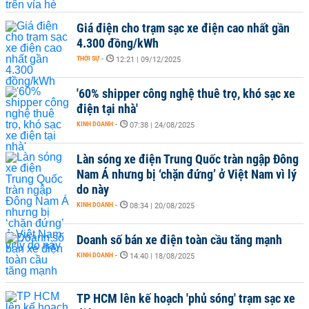
Giá điện cho trạm sạc xe điện cao nhất gần
4.300 đồng/kWh
THỜI SỰ
-
12:21 | 09/12/2025
'60% shipper công nghệ thuê trọ, khó sạc xe
điện tại nhà'
KINH DOANH
-
07:38 | 24/08/2025
Làn sóng xe điện Trung Quốc tràn ngập Đông
Nam Á nhưng bị ‘chặn đứng’ ở Việt Nam vì lý
do này
KINH DOANH
-
08:34 | 20/08/2025
Doanh số bán xe điện toàn cầu tăng mạnh
KINH DOANH
-
14:40 | 18/08/2025
TP HCM lên kế hoạch 'phủ sóng' trạm sạc xe