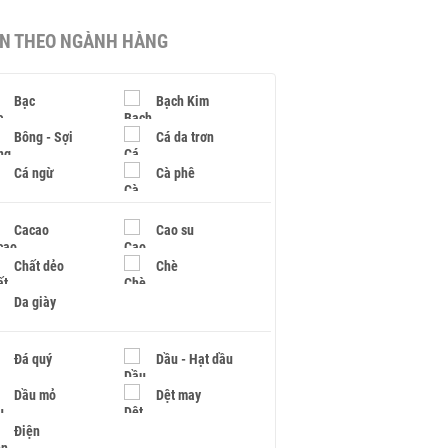
IN THEO NGÀNH HÀNG
Bạc
Bạch Kim
Bông - Sợi
Cá da trơn
Cá ngừ
Cà phê
Cacao
Cao su
Chất dẻo
Chè
Da giày
Đá quý
Dầu - Hạt dầu
Dầu mỏ
Dệt may
Điện