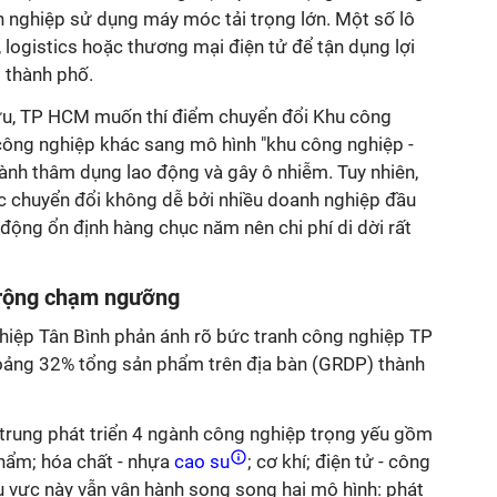
h nghiệp sử dụng máy móc tải trọng lớn. Một số lô
 logistics hoặc thương mại điện tử để tận dụng lợi
 thành phố.
ữu, TP HCM muốn thí điểm chuyển đổi Khu công
công nghiệp khác sang mô hình "khu công nghiệp -
ngành thâm dụng lao động và gây ô nhiễm. Tuy nhiên,
ệc chuyển đổi không dễ bởi nhiều doanh nghiệp đầu
động ổn định hàng chục năm nên chi phí di dời rất
 rộng chạm ngưỡng
iệp Tân Bình phản ánh rõ bức tranh công nghiệp TP
ảng 32% tổng sản phẩm trên địa bàn (GRDP) thành
rung phát triển 4 ngành công nghiệp trọng yếu gồm
hẩm; hóa chất - nhựa
cao su
; cơ khí; điện tử - công
hu vực này vẫn vận hành song song hai mô hình: phát