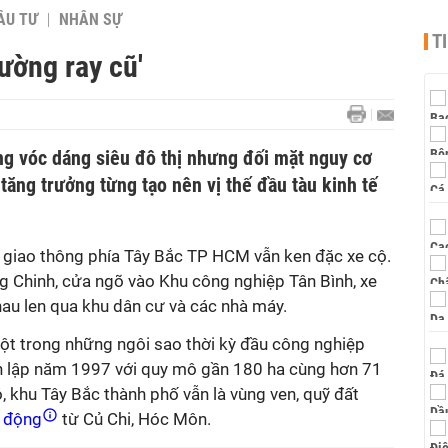
ẦU TƯ
NHÂN SỰ
T
ường ray cũ'
g vóc dáng siêu đô thị nhưng đối mặt nguy cơ
 tăng trưởng từng tạo nên vị thế đầu tàu kinh tế
 giao thông phía Tây Bắc TP HCM vẫn ken đặc xe cộ.
g Chinh, cửa ngõ vào Khu công nghiệp Tân Bình, xe
nhau len qua khu dân cư và các nhà máy.
ột trong những ngôi sao thời kỳ đầu công nghiệp
 lập năm 1997 với quy mô gần 180 ha cùng hơn 71
ó, khu Tây Bắc thành phố vẫn là vùng ven, quỹ đất
 động
từ Củ Chi, Hóc Môn.