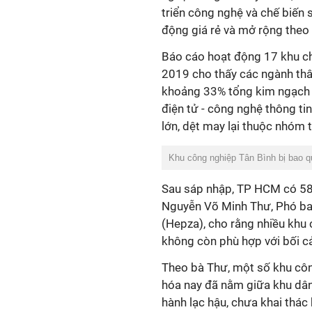
triển công nghệ và chế biến 
động giá rẻ và mở rộng theo c
Báo cáo hoạt động 17 khu c
2019 cho thấy các ngành th
khoảng 33% tổng kim ngạch 
điện tử - công nghệ thông ti
lớn, dệt may lại thuộc nhóm t
Khu công nghiệp Tân Bình bị bao q
Sau sáp nhập, TP HCM có 58 
Nguyễn Võ Minh Thư, Phó ba
(Hepza), cho rằng nhiều khu 
không còn phù hợp với bối cản
Theo bà Thư, một số khu côn
hóa nay đã nằm giữa khu dân 
hành lạc hậu, chưa khai thác h