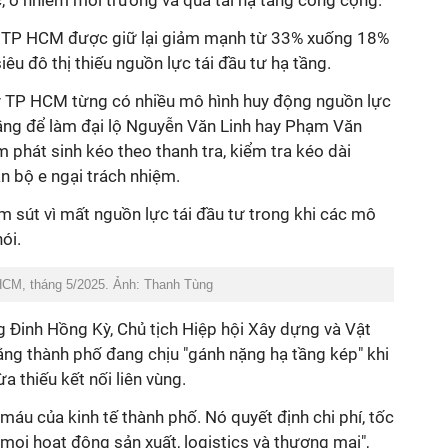
c, ô nhiễm môi trường và quá tải hạ tầng công cộng.
ch TP HCM được giữ lại giảm mạnh từ 33% xuống 18%
êu đô thị thiếu nguồn lực tái đầu tư hạ tầng.
y TP HCM từng có nhiều mô hình huy động nguồn lực
tầng để làm đại lộ Nguyễn Văn Linh hay Phạm Văn
m phát sinh kéo theo thanh tra, kiểm tra kéo dài
án bộ e ngại trách nhiệm.
 sút vì mất nguồn lực tái đầu tư trong khi các mô
ói.
CM, tháng 5/2025. Ảnh: Thanh Tùng
g Đinh Hồng Kỳ, Chủ tịch Hiệp hội Xây dựng và Vật
ằng thành phố đang chịu "gánh nặng hạ tầng kép" khi
ừa thiếu kết nối liên vùng.
máu của kinh tế thành phố. Nó quyết định chi phí, tốc
ọi hoạt động sản xuất, logistics và thương mại",