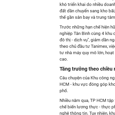
khó triển khai do nhiều doan
đất dần chuyển sang kho bãi,
thế gần sân bay và trung tâm
Trước những hạn chế hiện h
nghiệp Tân Bình cùng 4 khu 
đô thị - dịch vụ", giảm dần 
theo chủ đầu tư Tanimex, vi
tư nhà máy quy mô lớn, hoạt 
cao.
Tăng trưởng theo chiều
Câu chuyện của Khu công ngh
HCM - khu vực đóng góp kho
phố.
Nhiều năm qua, TP HCM tập t
chế biến lương thực - thực p
nghệ thông tin. Tuy nhiên, k