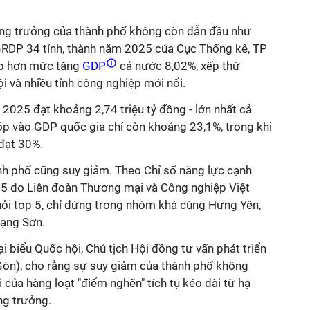
 tăng trưởng của thành phố không còn dẫn đầu như
GRDP 34 tỉnh, thành năm 2025 của Cục Thống kê, TP
p hơn mức tăng
GDP
cả nước 8,02%, xếp thứ
 và nhiều tỉnh công nghiệp mới nổi.
025 đạt khoảng 2,74 triệu tỷ đồng - lớn nhất cả
óp vào GDP quốc gia chỉ còn khoảng 23,1%, trong khi
 đạt 30%.
nh phố cũng suy giảm. Theo Chỉ số năng lực cạnh
25 do Liên đoàn Thương mại và Công nghiệp Việt
ỏi top 5, chỉ đứng trong nhóm khá cùng Hưng Yên,
Lạng Sơn.
biểu Quốc hội, Chủ tịch Hội đồng tư vấn phát triển
Gòn), cho rằng sự suy giảm của thành phố không
 của hàng loạt "điểm nghẽn" tích tụ kéo dài từ hạ
ng trưởng.