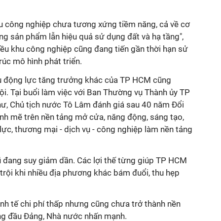
hu công nghiệp chưa tương xứng tiềm năng, cả về cơ
ăng sản phẩm lẫn hiệu quả sử dụng đất và hạ tầng",
hiều khu công nghiệp cũng đang tiến gần thời hạn sử
trúc mô hình phát triển.
ều động lực tăng trưởng khác của TP HCM cũng
ội. Tại buổi làm việc với Ban Thường vụ Thành ủy TP
hư, Chủ tịch nước Tô Lâm đánh giá sau 40 năm Đổi
ạnh mẽ trên nền tảng mở cửa, năng động, sáng tạo,
 lực, thương mại - dịch vụ - công nghiệp làm nền tảng
ũ đang suy giảm dần. Các lợi thế từng giúp TP HCM
trội khi nhiều địa phương khác bám đuổi, thu hẹp
nh tế chi phí thấp nhưng cũng chưa trở thành nền
đứng đầu Đảng, Nhà nước nhấn mạnh.