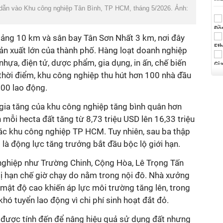
dẫn vào Khu công nghiệp Tân Bình, TP HCM, tháng 5/2026. Ảnh:
hoảng 10 km và sân bay Tân Sơn Nhất 3 km, nơi đây
ản xuất lớn của thành phố. Hàng loạt doanh nghiệp
nhựa, điện tử, dược phẩm, gia dụng, in ấn, chế biến
thời điểm, khu công nghiệp thu hút hơn 100 nhà đầu
000 lao động.
 gia tăng của khu công nghiệp tăng bình quân hơn
mỗi hecta đất tăng từ 8,73 triệu USD lên 16,33 triệu
c khu công nghiệp TP HCM. Tuy nhiên, sau ba thập
 là động lực tăng trưởng bắt đầu bộc lộ giới hạn.
ghiệp như Trường Chinh, Cộng Hòa, Lê Trọng Tấn
bị hạn chế giờ chạy do nằm trong nội đô. Nhà xưởng
mật độ cao khiến áp lực môi trường tăng lên, trong
hó tuyển lao động vì chi phí sinh hoạt đắt đỏ.
được tính đến để nâng hiệu quả sử dụng đất nhưng