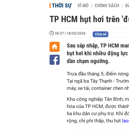
THỜI SỰ
VĨ MÔ
CHÍNH SÁCH
Đ
TP HCM hụt hơi trên 'đ
06:37 | 18/05/2026
Chia sẻ
Sau sáp nhập, TP HCM man
hụt hơi khi nhiều động lực
dần chạm ngưỡng.
Trưa đầu tháng 5, điểm nóng
Tại ngã ba Tây Thạnh - Trườn
máy, xe tải, container chen 
Khu công nghiệp Tân Bình, m
hóa của TP HCM, được thành
ha khu dân cư phụ trợ. Khi đ
rộng, chi phí thấp, thu hút
lao