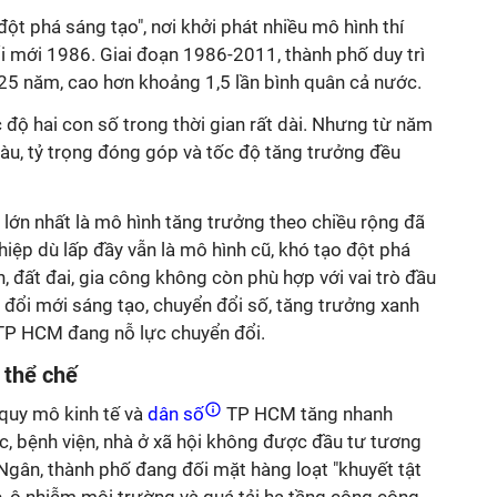
ột phá sáng tạo", nơi khởi phát nhiều mô hình thí
i mới 1986. Giai đoạn 1986-2011, thành phố duy trì
 25 năm, cao hơn khoảng 1,5 lần bình quân cả nước.
 độ hai con số trong thời gian rất dài. Nhưng từ năm
tàu, tỷ trọng đóng góp và tốc độ tăng trưởng đều
lớn nhất là mô hình tăng trưởng theo chiều rộng đã
hiệp dù lấp đầy vẫn là mô hình cũ, khó tạo đột phá
, đất đai, gia công không còn phù hợp với vai trò đầu
, đổi mới sáng tạo, chuyển đổi số, tăng trưởng xanh
ù TP HCM đang nỗ lực chuyển đổi.
 thể chế
 quy mô kinh tế và
dân số
TP HCM tăng nhanh
c, bệnh viện, nhà ở xã hội không được đầu tư tương
gân, thành phố đang đối mặt hàng loạt "khuyết tật