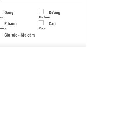
Đồng
Đường
Ethanol
Gạo
Gia súc - Gia cầm
Giấy
Gỗ
Hạt điều
Hồ tiêu - Hạt tiêu
Khí đốt
Kim loại khác
Mắc ca
Muối
Ngũ cốc
Nhựa - Hạt nhựa
Palladium
Phân bón