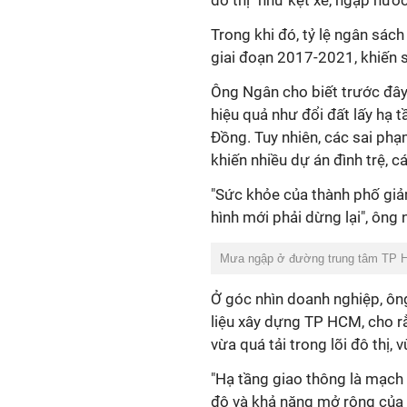
đô thị" như kẹt xe, ngập nướ
Trong khi đó, tỷ lệ ngân sá
giai đoạn 2017-2021, khiến si
Ông Ngân cho biết trước đâ
hiệu quả như đổi đất lấy hạ 
Đồng. Tuy nhiên, các sai phạ
khiến nhiều dự án đình trệ, c
"Sức khỏe của thành phố giảm
hình mới phải dừng lại", ông n
Mưa ngập ở đường trung tâm TP H
Ở góc nhìn doanh nghiệp, ôn
liệu xây dựng TP HCM, cho r
vừa quá tải trong lõi đô thị, v
"Hạ tầng giao thông là mạch 
độ và khả năng mở rộng của m