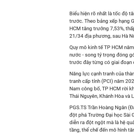
Biểu hiện rõ nhất là tốc độ
trước. Theo bảng xếp hạng 
HCM tăng trưởng 7,53%, thấ
21/34 địa phương, sau Hà Nội
Quy mô kinh tế TP HCM năm 2
nước - song tỷ trọng đóng g
trước đây từng có giai đoạn
Năng lực cạnh tranh của thà
tranh cấp tỉnh (PCI) năm 20
Nam công bố, TP HCM rời kh
Thái Nguyên, Khánh Hòa và 
PGS.TS Trần Hoàng Ngân (Đại 
đột phá Trường Đại học Sài 
diễn ra đột ngột mà là hệ quả
tầng, thể chế đến mô hình tă