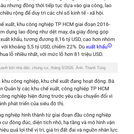
sâu nhưng đồng thời tiếp tục dựa vào gia công, lao
hiều rộng để duy trì các chỉ số kinh tế - xã hội.
hế xuất, khu công nghiệp TP HCM giai đoạn 2016-
âm dụng lao động như dệt may, da giày đóng góp
xuất khẩu, tương đương 8,16 tỷ USD, cao hơn nhóm
n với khoảng 5,5 tỷ USD, chiếm 22%. Dù
xuất khẩu
hua lỗ nhiều nhất, với mức lỗ hơn 81 triệu USD.
uanh bởi nhà dân, chung cư, tháng 5/2026. Ảnh: Thanh Tùng
khu công nghiệp, khu chế xuất đang hoạt động. Bà
n Quản lý các khu chế xuất, công nghiệp TP HCM
công nghiệp hiện đứng trước yêu cầu chuyển đổi vì
h phát triển của siêu đô thị.
g nghiệp hình thành từ giai đoạn đầu công nghiệp
cư đông đúc, diện tích nhỏ, hạ tầng và mô hình vận
iệu quả lợi thế vị trí, giá trị đất đai và nguồn nhân lực