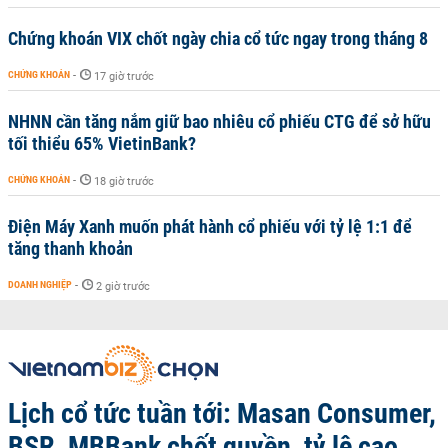
Chứng khoán VIX chốt ngày chia cổ tức ngay trong tháng 8
CHỨNG KHOÁN
-
17 giờ trước
NHNN cần tăng nắm giữ bao nhiêu cổ phiếu CTG để sở hữu
tối thiểu 65% VietinBank?
CHỨNG KHOÁN
-
18 giờ trước
Điện Máy Xanh muốn phát hành cổ phiếu với tỷ lệ 1:1 để
tăng thanh khoản
DOANH NGHIỆP
-
2 giờ trước
Lịch cổ tức tuần tới: Masan Consumer,
BSR, MBBank chốt quyền, tỷ lệ cao