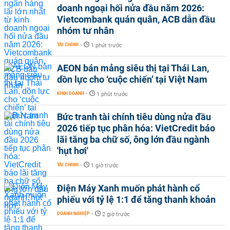
doanh ngoại hối nửa đầu năm 2026:
Vietcombank quán quân, ACB dẫn đầu
nhóm tư nhân
TÀI CHÍNH
-
1 phút trước
AEON bán mảng siêu thị tại Thái Lan,
dồn lực cho ‘cuộc chiến’ tại Việt Nam
KINH DOANH
-
1 phút trước
Bức tranh tài chính tiêu dùng nửa đầu
2026 tiếp tục phân hóa: VietCredit báo
lãi tăng ba chữ số, ông lớn đầu ngành
'hụt hơi'
TÀI CHÍNH
-
1 giờ trước
Điện Máy Xanh muốn phát hành cổ
phiếu với tỷ lệ 1:1 để tăng thanh khoản
DOANH NGHIỆP
-
2 giờ trước