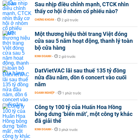
Sau nhịp điều chỉnh mạnh, CTCK nhìn
thấy cơ hội ở nhóm cổ phiếu nào?
CHỨNG KHOÁN
-
2 giờ trước
Một thương hiệu thời trang Việt đóng
cửa sau 5 năm hoạt động, thanh lý toàn
bộ cửa hàng
KINH DOANH
-
2 giờ trước
DatVietVAC lãi sau thuế 135 tỷ đồng
nửa đầu năm, dồn 6 concert vào cuối
năm
DOANH NGHIỆP
-
1 phút trước
Công ty 100 tỷ của Huấn Hoa Hồng
bỗng dưng ‘biến mất’, một công ty khác
đã giải thể
KINH DOANH
-
3 phút trước