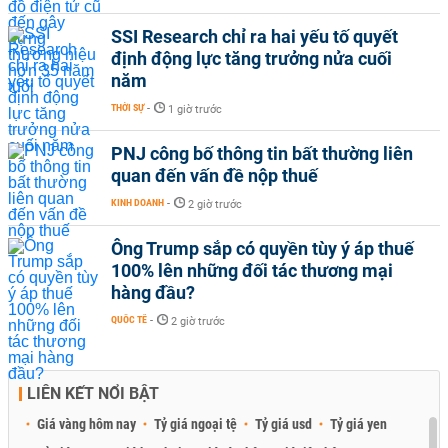
SSI Research chỉ ra hai yếu tố quyết
định động lực tăng trưởng nửa cuối
năm
THỜI SỰ
-
1 giờ trước
PNJ công bố thông tin bất thường liên
quan đến vấn đề nộp thuế
KINH DOANH
-
2 giờ trước
Ông Trump sắp có quyền tùy ý áp thuế
100% lên những đối tác thương mại
hàng đầu?
QUỐC TẾ
-
2 giờ trước
LIÊN KẾT NỔI BẬT
Giá vàng hôm nay
Tỷ giá ngoại tệ
Tỷ giá usd
Tỷ giá yen