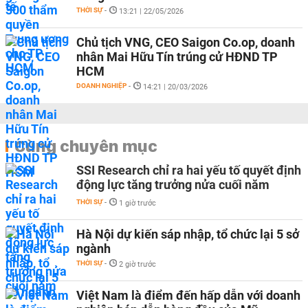
THỜI SỰ
-
13:21 | 22/05/2026
Chủ tịch VNG, CEO Saigon Co.op, doanh
nhân Mai Hữu Tín trúng cử HĐND TP
HCM
DOANH NGHIỆP
-
14:21 | 20/03/2026
Cùng chuyên mục
SSI Research chỉ ra hai yếu tố quyết định
động lực tăng trưởng nửa cuối năm
THỜI SỰ
-
1 giờ trước
Hà Nội dự kiến sáp nhập, tổ chức lại 5 sở
ngành
THỜI SỰ
-
2 giờ trước
Việt Nam là điểm đến hấp dẫn với doanh