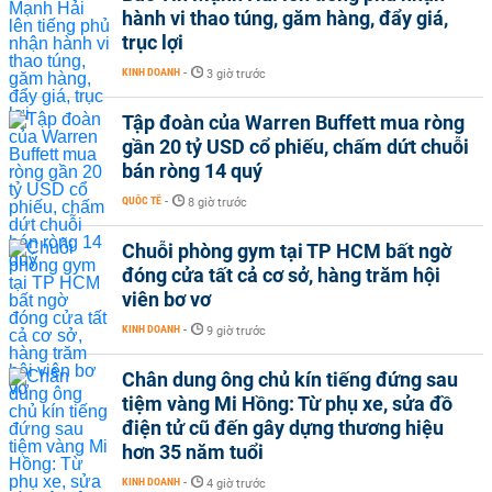
hành vi thao túng, găm hàng, đẩy giá,
trục lợi
KINH DOANH
-
3 giờ trước
Tập đoàn của Warren Buffett mua ròng
gần 20 tỷ USD cổ phiếu, chấm dứt chuỗi
bán ròng 14 quý
QUỐC TẾ
-
8 giờ trước
Chuỗi phòng gym tại TP HCM bất ngờ
đóng cửa tất cả cơ sở, hàng trăm hội
viên bơ vơ
KINH DOANH
-
9 giờ trước
Chân dung ông chủ kín tiếng đứng sau
tiệm vàng Mi Hồng: Từ phụ xe, sửa đồ
điện tử cũ đến gây dựng thương hiệu
hơn 35 năm tuổi
KINH DOANH
-
4 giờ trước