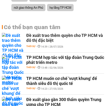
nút giao thông An Phú
hạ tầng TP HCM
Có thể bạn quan tâm
Đề xuất trao thêm quyền cho TP HCM và
đô thị đặc biệt
THỜI SỰ
-
14:39 | 28/07/2026
TP HCM hợp tác với tập đoàn Trung Quốc
phát triển metro
THỜI SỰ
-
13:48 | 02/06/2026
TP HCM muốn cơ chế 'vượt khung' để
thành siêu đô thị quốc tế
THỜI SỰ
-
14:23 | 27/05/2026
Đề xuất giao gần 300 thẩm quyền Trung
ương cho TP HCM