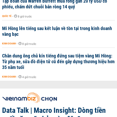
Tập đoàn của Warren Buffett mua ròng gần 20 tỷ USD cổ
phiếu, chấm dứt chuỗi bán ròng 14 quý
QUỐC TẾ
-
8 giờ trước
Mi Hồng lên tiếng sau kết luận về tồn tại trong kinh doanh
vàng bạc
KINH DOANH
-
8 giờ trước
Chân dung ông chủ kín tiếng đứng sau tiệm vàng Mi Hồng:
Từ phụ xe, sửa đồ điện tử cũ đến gây dựng thương hiệu hơn
35 năm tuổi
KINH DOANH
-
4 giờ trước
Data Talk | Macro Insight: Dòng tiền