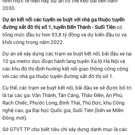
hình thực tế hiện nay, dự án có thể kéo dài đến năm
2030.
Dự án kết nối các tuyến xe buýt với nhà ga thuộc tuyến
đường sắt đô thị số 1, tuyến Bến Thành - Suối Tiên
có
tổng mức đầu tư hơn 93,8 tỷ đồng và dự kiến đầu tư và
khởi công trong năm 2022.
Dự án sẽ xây dựng các trạm xe buýt kết nối, bãi đậu xe tại
10 ga metro dọc đoạn hành lang tuyến Xa lộ Hà Nội và
các khu đô thị định hướng kết nối giao thông công cộng
với các nhà ga thuộc tuyến đường sắt đô thị số 1.
Cụ thể, các trạm xe buýt kết nối, bãi đậu xe sẽ được bố trị
là tại các ga: Văn Thánh, Tân Cảng, Thảo Điền, An Phú,
Rạch Chiếc, Phước Long, Bình Thái, Thủ Đức, khu Công
nghệ cao, ga Đại học Quốc gia, Suối Tiên (bến xe Miền
Đông mới).
Sở GTVT TP cho biết tiêu chí xây dựng danh mục là các