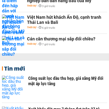
nghiệp bán dẫn hàng đầu của Mỹ
THỜI SỰ
-
3 giờ trước
Việt Nam hút khách Ấn Độ, cạnh tranh
Thái Lan và Bali
THỜI SỰ
-
6 giờ trước
Cán cân thương mại sắp đổi chiều?
THỜI SỰ
-
7 giờ trước
Tin mới
Công suất lọc dầu thu hẹp, giá xăng Mỹ đối
mặt áp lực tăng