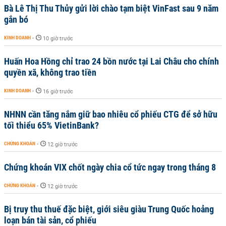
Bà Lê Thị Thu Thủy gửi lời chào tạm biệt VinFast sau 9 năm
gắn bó
KINH DOANH
-
10 giờ trước
Huấn Hoa Hồng chỉ trao 24 bồn nước tại Lai Châu cho chính
quyền xã, không trao tiền
KINH DOANH
-
16 giờ trước
NHNN cần tăng nắm giữ bao nhiêu cổ phiếu CTG để sở hữu
tối thiểu 65% VietinBank?
CHỨNG KHOÁN
-
12 giờ trước
Chứng khoán VIX chốt ngày chia cổ tức ngay trong tháng 8
CHỨNG KHOÁN
-
12 giờ trước
Bị truy thu thuế đặc biệt, giới siêu giàu Trung Quốc hoảng
loạn bán tài sản, cổ phiếu