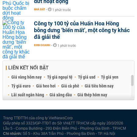
dứt hoạt động
NHÀ ĐẤT
-
1 phút trước
Công ty 100 tỷ của Huấn Hoa Hồng
bỗng dưng ‘biến mất’, một công ty khác
đã giải thể
KINH DOANH
-
1 phút trước
LIÊN KẾT NỔI BẬT
Giá vàng hôm nay
Tỷ giá ngoại tệ
Tỷ giá usd
Tỷ giá yen
Tỷ giá euro
Giá heo hơi
Giá cà phê
Giá tiêu hôm nay
Lãi suất ngân hàng
Giá xăng dầu
Giá thép hôm nay
Giá sầu riêng
Giá thịt heo
Giá gạo
Giá cao su
Best Retail Brokers
Diễn đàn đầu tư Việt Nam 2026
Trang TTĐTTH của công ty VietNewsCorp
Giấy phép số 3323/GP-TTĐT do Sở VH&TT TP.HCM cấp ngày 20/3/2026
Lầu 5 - Compa Building - 293 Điện Biên Phủ - Phường Gia Định - TP.HCM
Chi nhánh:
Số 5 - Khu 38A Trần Phú - Phường Ba Đình - TP. Hà Nội