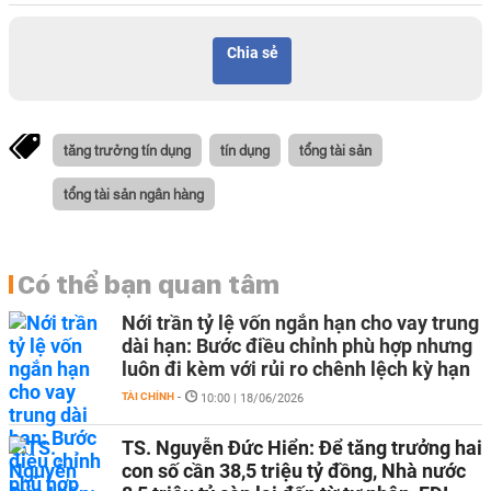
Chia sẻ
tăng trưởng tín dụng
tín dụng
tổng tài sản
tổng tài sản ngân hàng
Có thể bạn quan tâm
Nới trần tỷ lệ vốn ngắn hạn cho vay trung
dài hạn: Bước điều chỉnh phù hợp nhưng
luôn đi kèm với rủi ro chênh lệch kỳ hạn
TÀI CHÍNH
-
10:00 | 18/06/2026
TS. Nguyễn Đức Hiển: Để tăng trưởng hai
con số cần 38,5 triệu tỷ đồng, Nhà nước