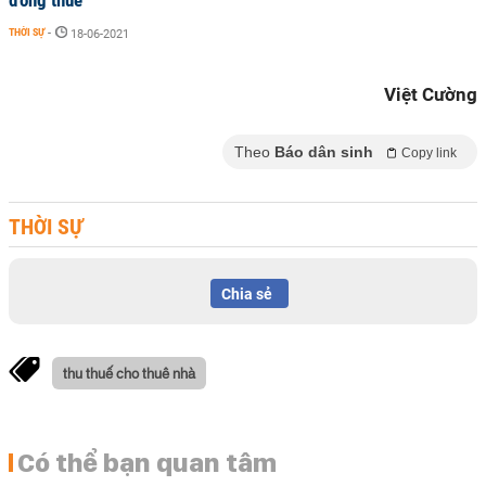
đóng thuế
THỜI SỰ
-
18-06-2021
Việt Cường
Theo
Báo dân sinh
Copy link
THỜI SỰ
Chia sẻ
thu thuế cho thuê nhà
Có thể bạn quan tâm