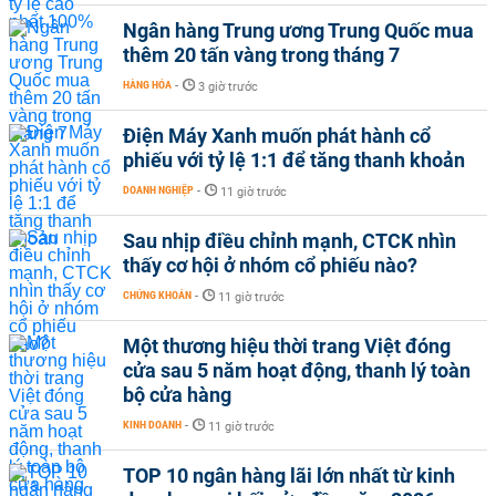
Ngân hàng Trung ương Trung Quốc mua
thêm 20 tấn vàng trong tháng 7
HÀNG HÓA
-
3 giờ trước
Điện Máy Xanh muốn phát hành cổ
phiếu với tỷ lệ 1:1 để tăng thanh khoản
DOANH NGHIỆP
-
11 giờ trước
Sau nhịp điều chỉnh mạnh, CTCK nhìn
thấy cơ hội ở nhóm cổ phiếu nào?
CHỨNG KHOÁN
-
11 giờ trước
Một thương hiệu thời trang Việt đóng
cửa sau 5 năm hoạt động, thanh lý toàn
bộ cửa hàng
KINH DOANH
-
11 giờ trước
TOP 10 ngân hàng lãi lớn nhất từ kinh