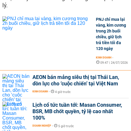
lý.
PNJ chỉ mua lại
vàng, kim cương
trong 2h buổi
chiều, giữ lịch
trả tiền tối đa
120 ngày
KINH DOANH
-
09:47 | 24/07/2026
AEON bán mảng siêu thị tại Thái Lan,
dồn lực cho ‘cuộc chiến’ tại Việt Nam
KINH DOANH
-
4 giờ trước
Lịch cổ tức tuần tới: Masan Consumer,
BSR, MB chốt quyền, tỷ lệ cao nhất
100%
DOANH NGHIỆP
-
5 giờ trước