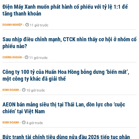
Điện Máy Xanh muốn phát hành cổ phiếu với tỷ lệ 1:1 để
tăng thanh khoản
DOANH NGHIỆP
-
11 giờ trước
Sau nhịp điều chỉnh mạnh, CTCK nhìn thấy cơ hội ở nhóm cổ
phiếu nào?
CHỨNG KHOÁN
-
11 giờ trước
Công ty 100 tỷ của Huấn Hoa Hồng bỗng dưng ‘biến mất’,
một công ty khác đã giải thể
KINH DOANH
-
10 giờ trước
AEON bán mảng siêu thị tại Thái Lan, dồn lực cho ‘cuộc
chiến’ tại Việt Nam
KINH DOANH
-
4 giờ trước
Bức tranh tài chính tiêu dùng nửa đầu 2026 tiếp tục phân