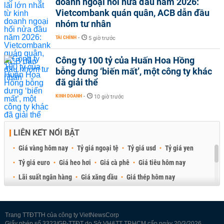
doanh ngoại hối nửa đầu năm 2026:
Vietcombank quán quân, ACB dẫn đầu
nhóm tư nhân
TÀI CHÍNH
-
5 giờ trước
Công ty 100 tỷ của Huấn Hoa Hồng
bỗng dưng ‘biến mất’, một công ty khác
đã giải thể
KINH DOANH
-
10 giờ trước
LIÊN KẾT NỔI BẬT
Giá vàng hôm nay
Tỷ giá ngoại tệ
Tỷ giá usd
Tỷ giá yen
Tỷ giá euro
Giá heo hơi
Giá cà phê
Giá tiêu hôm nay
Lãi suất ngân hàng
Giá xăng dầu
Giá thép hôm nay
Giá sầu riêng
Giá thịt heo
Giá gạo
Giá cao su
Best Retail Brokers
Diễn đàn đầu tư Việt Nam 2026
Trang TTĐTTH của công ty VietNewsCorp
Giấy phép số 3323/GP-TTĐT do Sở VH&TT TP.HCM cấp ngày 20/3/2026