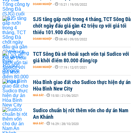
DOANH NGHIỆP
-
15:21 | 19/05/2022
SJS tăng gấp rưỡi trong 4 tháng, TCT Sông Đà
chốt ngày đấu giá gần 42 triệu cp với giá tối
thiểu 101.900 đồng/cp
DOANH NGHIỆP
-
08:40 | 09/03/2022
TCT Sông Đà sẽ thoái sạch vốn tại Sudico với
giá khởi điểm 80.000 đồng/cp
DOANH NGHIỆP
-
17:19 | 12/07/2021
Hòa Bình giao đất cho Sudico thực hiện dự án
Hòa Bình New City
NHÀ ĐẤT
-
15:50 | 21/06/2021
Sudico chuẩn bị rót thêm vốn cho dự án Nam
An Khánh
NHÀ ĐẤT
-
16:29 | 28/10/2020