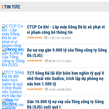
TIN TỨC
CTCP Cơ khí - Lắp máy Sông Đà bị xử phạt vì
vi phạm công bố thông tin
CHỨNG KHOÁN
-
11:30 | 07/10/2023
Dư nợ vay gần 9.000 tỷ của Tổng công ty Sông
Đà (SJG)
DOANH NGHIỆP
-
08:20 | 01/11/2022
TCT Sông Đà lãi đột biến hơn nghìn tỷ quý II
nhờ thoái vốn Sudico, trích lập dự phòng nợ
xấu hơn 1.500 tỷ
DOANH NGHIỆP
-
16:40 | 04/08/2022
Gần 10.000 tỷ nợ vay của Tổng công ty Sông
Đà (SJG) cuối quý I