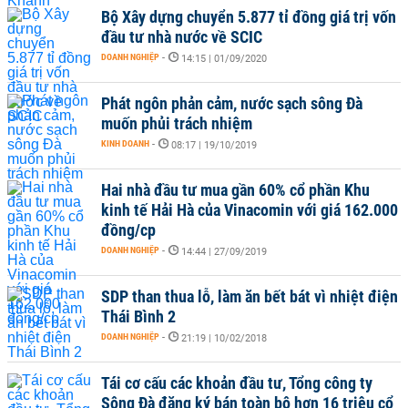
Bộ Xây dựng chuyển 5.877 tỉ đồng giá trị vốn
đầu tư nhà nước về SCIC
DOANH NGHIỆP
-
14:15 | 01/09/2020
Phát ngôn phản cảm, nước sạch sông Đà
muốn phủi trách nhiệm
KINH DOANH
-
08:17 | 19/10/2019
Hai nhà đầu tư mua gần 60% cổ phần Khu
kinh tế Hải Hà của Vinacomin với giá 162.000
đồng/cp
DOANH NGHIỆP
-
14:44 | 27/09/2019
SDP than thua lỗ, làm ăn bết bát vì nhiệt điện
Thái Bình 2
DOANH NGHIỆP
-
21:19 | 10/02/2018
Tái cơ cấu các khoản đầu tư, Tổng công ty
Sông Đà đăng ký bán toàn bộ hơn 16 triệu cổ