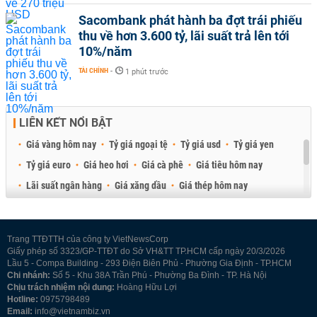
Sacombank phát hành ba đợt trái phiếu
thu về hơn 3.600 tỷ, lãi suất trả lên tới
10%/năm
TÀI CHÍNH
-
1 phút trước
LIÊN KẾT NỔI BẬT
Giá vàng hôm nay
Tỷ giá ngoại tệ
Tỷ giá usd
Tỷ giá yen
Tỷ giá euro
Giá heo hơi
Giá cà phê
Giá tiêu hôm nay
Lãi suất ngân hàng
Giá xăng dầu
Giá thép hôm nay
Giá sầu riêng
Giá thịt heo
Giá gạo
Giá cao su
Best Retail Brokers
Diễn đàn đầu tư Việt Nam 2026
Trang TTĐTTH của công ty VietNewsCorp
Giấy phép số 3323/GP-TTĐT do Sở VH&TT TP.HCM cấp ngày 20/3/2026
Lầu 5 - Compa Building - 293 Điện Biên Phủ - Phường Gia Định - TP.HCM
Chi nhánh:
Số 5 - Khu 38A Trần Phú - Phường Ba Đình - TP. Hà Nội
Chịu trách nhiệm nội dung:
Hoàng Hữu Lợi
Hotline:
0975798489
Email:
info@vietnambiz.vn