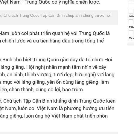
Việt Nam - Trung Quốc có ý nghĩa chiến lược.
ư, Chủ tịch Trung Quốc Tập Cận Bình chụp ảnh chung trước hội
am luôn coi phát triển quan hệ với Trung Quốc là
 chiến lược và ưu tiên hàng đầu trong tổng thể
n Bình cho biết Trung Quốc gần đây đã tổ chức Hội
 láng giềng. Hội nghị nhấn mạnh tầm nhìn về xây
nh, an ninh, thịnh vượng, tươi đẹp, hữu nghị) với láng
mục với láng giềng, yên ổn cùng láng giềng, làm
hiện, chân thành, cùng có lợi, bao trùm.
hư, Chủ tịch Tập Cận Bình khẳng định Trung Quốc kiên
Việt Nam, luôn coi Việt Nam là phương hướng ưu tiên
láng giềng, luôn ủng hộ Việt Nam phát triển phồn