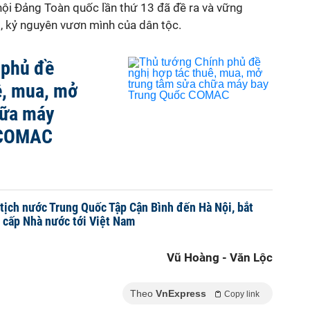
hội Đảng Toàn quốc lần thứ 13 đã đề ra và vững
, kỷ nguyên vươn mình của dân tộc.
 phủ đề
ê, mua, mở
hữa máy
 COMAC
 tịch nước Trung Quốc Tập Cận Bình đến Hà Nội, bắt
 cấp Nhà nước tới Việt Nam
Vũ Hoàng - Văn Lộc
Theo
VnExpress
Copy link