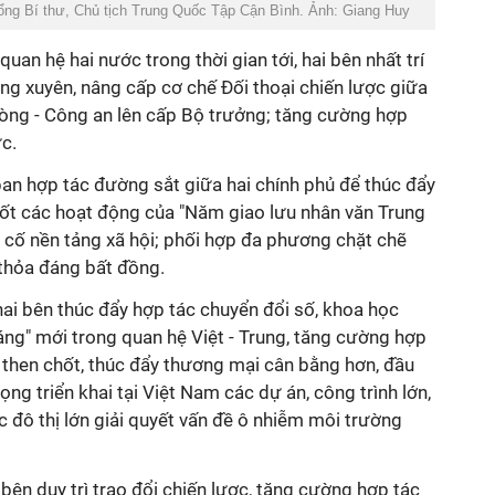
ổng Bí thư, Chủ tịch Trung Quốc Tập Cận Bình. Ảnh: Giang Huy
an hệ hai nước trong thời gian tới, hai bên nhất trí
ờng xuyên, nâng cấp cơ chế Đối thoại chiến lược giữa
òng - Công an lên cấp Bộ trưởng; tăng cường hợp
ực.
 ban hợp tác đường sắt giữa hai chính phủ để thúc đẩy
tốt các hoạt động của "Năm giao lưu nhân văn Trung
 cố nền tảng xã hội; phối hợp đa phương chặt chẽ
 thỏa đáng bất đồng.
ai bên thúc đẩy hợp tác chuyển đổi số, khoa học
áng" mới trong quan hệ Việt - Trung, tăng cường hợp
 then chốt, thúc đẩy thương mại cân bằng hơn, đầu
ọng triển khai tại Việt Nam các dự án, công trình lớn,
ác đô thị lớn giải quyết vấn đề ô nhiễm môi trường
 bên duy trì trao đổi chiến lược, tăng cường hợp tác