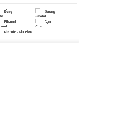
Đồng
Đường
Ethanol
Gạo
Gia súc - Gia cầm
Giấy
Gỗ
Hạt điều
Hồ tiêu - Hạt tiêu
Khí đốt
Kim loại khác
Mắc ca
Muối
Ngũ cốc
Nhựa - Hạt nhựa
Palladium
Phân bón