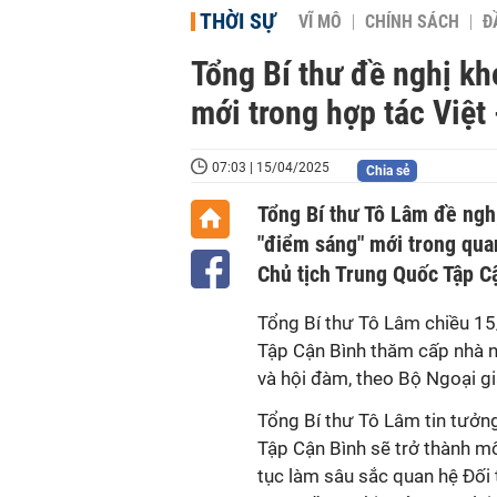
THỜI SỰ
VĨ MÔ
CHÍNH SÁCH
Đ
Tổng Bí thư đề nghị k
mới trong hợp tác Việt 
07:03 | 15/04/2025
Chia sẻ
Tổng Bí thư Tô Lâm đề nghị
"điểm sáng" mới trong qua
Chủ tịch Trung Quốc Tập C
Tổng Bí thư Tô Lâm chiều 15/
Tập Cận Bình thăm cấp nhà nư
và hội đàm, theo Bộ Ngoại g
Tổng Bí thư Tô Lâm tin tưởn
Tập Cận Bình sẽ trở thành mố
tục làm sâu sắc quan hệ Đối 