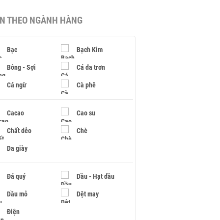
IN THEO NGÀNH HÀNG
Bạc
Bạch Kim
Bông - Sợi
Cá da trơn
Cá ngừ
Cà phê
Cacao
Cao su
Chất dẻo
Chè
Da giày
Đá quý
Dầu - Hạt dầu
Dầu mỏ
Dệt may
Điện