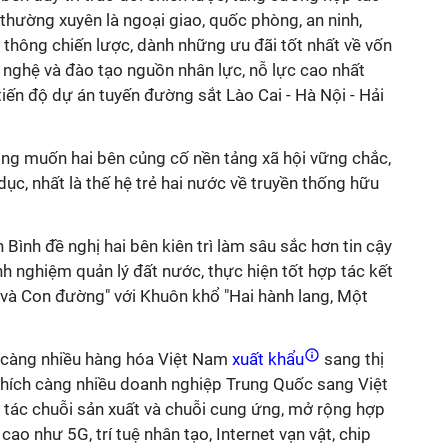
 thường xuyên là ngoại giao, quốc phòng, an ninh,
o thông chiến lược, dành những ưu đãi tốt nhất về vốn
 nghệ và đào tạo nguồn nhân lực, nỗ lực cao nhất
tiến độ dự án tuyến đường sắt Lào Cai - Hà Nội - Hải
g muốn hai bên củng cố nền tảng xã hội vững chắc,
ục, nhất là thế hệ trẻ hai nước về truyền thống hữu
 Bình đề nghị hai bên kiên trì làm sâu sắc hơn tin cậy
inh nghiệm quản lý đất nước, thực hiện tốt hợp tác kết
 và Con đường" với Khuôn khổ "Hai hành lang, Một
càng nhiều hàng hóa Việt Nam
xuất khẩu
sang thị
hích càng nhiều doanh nghiệp Trung Quốc sang Việt
tác chuỗi sản xuất và chuỗi cung ứng, mở rộng hợp
cao như 5G, trí tuệ nhân tạo, Internet vạn vật, chip