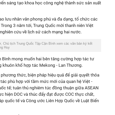
huyển sáng tạo khoa học công nghệ thành sức sản xuất
iao lưu nhân văn phong phú và đa dạng, tổ chức các
 Trong 3 năm tới, Trung Quốc mời thanh niên Việt
nghiên cứu về lịch sử cách mạng hai nước.
ư, Chủ tịch Trung Quốc Tập Cận Bình xem các văn bản ký kết
ang Huy
ận Bình mong muốn hai bên tăng cường hợp tác tư
ong khuôn khổ hợp tác Mekong - Lan Thương.
c phương thức, biện pháp hiệu quả để giải quyết thỏa
 tác phù hợp với tầm mức mới của quan hệ Việt -
quốc tế; tuân thủ nghiêm túc đồng thuận giữa ASEAN
hực hiện DOC và thúc đẩy đạt được COC thực chất,
háp quốc tế và Công ước Liên Hợp Quốc về Luật Biển