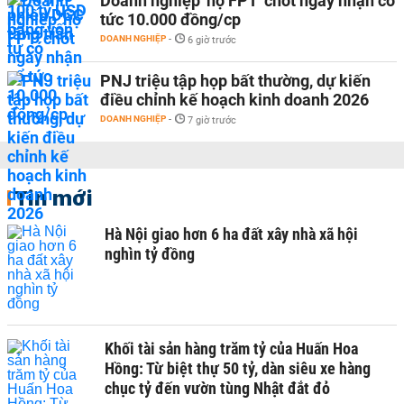
Doanh nghiệp 'họ FPT' chốt ngày nhận cổ
tức 10.000 đồng/cp
DOANH NGHIỆP
-
6 giờ trước
PNJ triệu tập họp bất thường, dự kiến
điều chỉnh kế hoạch kinh doanh 2026
DOANH NGHIỆP
-
7 giờ trước
Tin mới
Hà Nội giao hơn 6 ha đất xây nhà xã hội
nghìn tỷ đồng
Khối tài sản hàng trăm tỷ của Huấn Hoa
Hồng: Từ biệt thự 50 tỷ, dàn siêu xe hàng
chục tỷ đến vườn tùng Nhật đắt đỏ