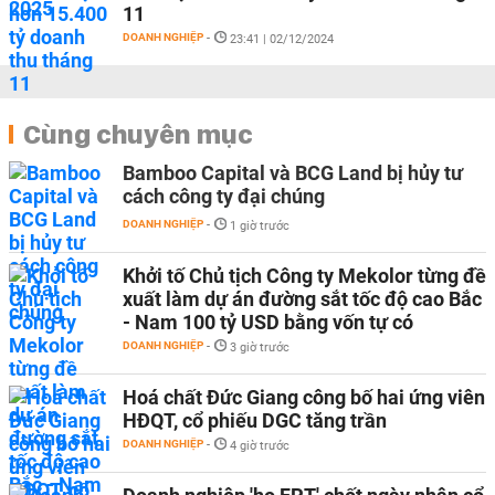
11
DOANH NGHIỆP
-
23:41 | 02/12/2024
Cùng chuyên mục
Bamboo Capital và BCG Land bị hủy tư
cách công ty đại chúng
DOANH NGHIỆP
-
1 giờ trước
Khởi tố Chủ tịch Công ty Mekolor từng đề
xuất làm dự án đường sắt tốc độ cao Bắc
- Nam 100 tỷ USD bằng vốn tự có
DOANH NGHIỆP
-
3 giờ trước
Hoá chất Đức Giang công bố hai ứng viên
HĐQT, cổ phiếu DGC tăng trần
DOANH NGHIỆP
-
4 giờ trước