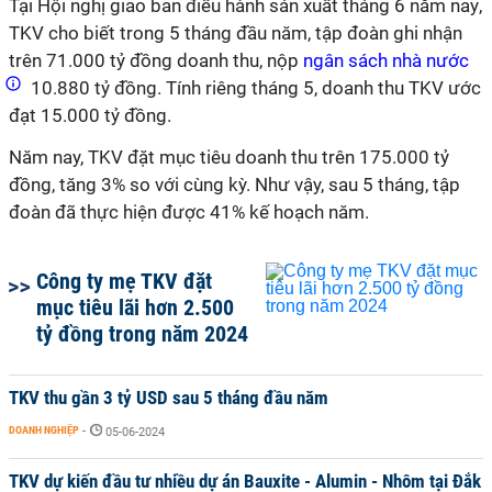
Tại Hội nghị giao ban điều hành sản xuất tháng 6 năm nay
,
TKV
cho biết trong
5 tháng đầu năm
, tập đoàn ghi nhận
trên 71.000 tỷ đồng doanh thu, n
ộp
ngân sách nhà nước
10
.
88
0
tỷ đồng
.
Tính riêng tháng 5, doanh thu TKV ước
đạt 15.000 tỷ đồng.
Năm nay,
TKV đặt mục tiêu doanh thu
trên
175.000 tỷ
đồng, tăng 3% so với
cùng kỳ. Như vậy, sau 5 tháng, tập
đoàn đã thực hiện được 41% kế hoạch năm.
Công ty mẹ TKV đặt
mục tiêu lãi hơn 2.500
tỷ đồng trong năm 2024
TKV thu gần 3 tỷ USD sau 5 tháng đầu năm
DOANH NGHIỆP
-
05-06-2024
TKV dự kiến đầu tư nhiều dự án Bauxite - Alumin - Nhôm tại Đắk