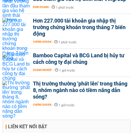
KINH DOANH
-
1 phút trước
Hơn 227.000 tài khoản gia nhập thị
trường chứng khoán trong tháng 7 biến
động
CHỨNG KHOÁN
-
1 phút trước
Bamboo Capital và BCG Land bị hủy tư
cách công ty đại chúng
DOANH NGHIỆP
-
1 giờ trước
Thị trường thường ‘phất lên’ trong tháng
8, nhóm ngành nào có tiềm năng dẫn
sóng?
CHỨNG KHOÁN
-
1 giờ trước
LIÊN KẾT NỔI BẬT