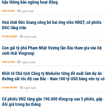
hậu thông báo ngừng hoạt động
KINH DOANH
-
5 giờ trước
Hoá chất Đức Giang công bố hai ứng viên HĐQT, cổ phiếu
DGC tăng trần
DOANH NGHIỆP
-
4 giờ trước
Con gái tỷ phú Phạm Nhật Vượng lần đầu tham gia vào hệ
sinh thái Vingroup
KINH DOANH
-
1 phút trước
Khởi tố Chủ tịch Công ty Mekolor từng đề xuất làm dự án
đường sắt tốc độ cao Bắc - Nam 100 tỷ USD bằng vốn tự có
DOANH NGHIỆP
-
3 giờ trước
Cổ phiếu VNZ tăng gần 190.000 đồng/cp sau 5 phiên, gấp
đôi giá trong ba tháng