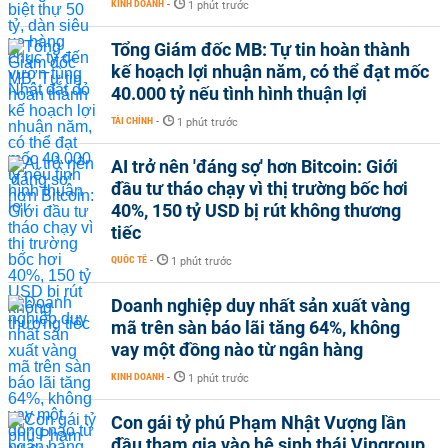
KINH DOANH
-
1 phút trước
Tổng Giám đốc MB: Tự tin hoàn thành
kế hoạch lợi nhuận năm, có thể đạt mốc
40.000 tỷ nếu tình hình thuận lợi
TÀI CHÍNH
-
1 phút trước
AI trở nên 'đáng sợ' hơn Bitcoin: Giới
đầu tư tháo chạy vì thị trường bốc hơi
40%, 150 tỷ USD bị rút không thương
tiếc
QUỐC TẾ
-
1 phút trước
Doanh nghiệp duy nhất sản xuất vàng
mã trên sàn báo lãi tăng 64%, không
vay một đồng nào từ ngân hàng
KINH DOANH
-
1 phút trước
Con gái tỷ phú Phạm Nhật Vượng lần
đầu tham gia vào hệ sinh thái Vingroup