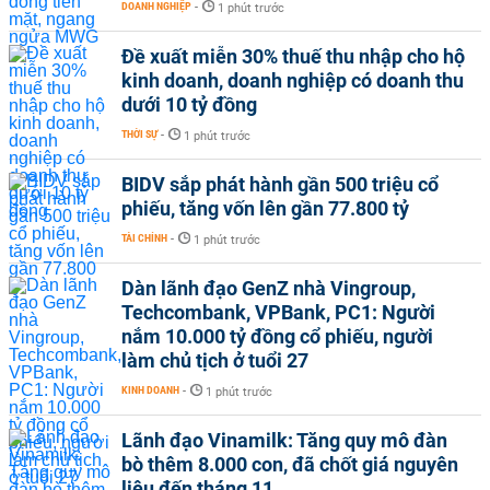
DOANH NGHIỆP
-
1 phút trước
Đề xuất miễn 30% thuế thu nhập cho hộ
kinh doanh, doanh nghiệp có doanh thu
dưới 10 tỷ đồng
THỜI SỰ
-
1 phút trước
BIDV sắp phát hành gần 500 triệu cổ
phiếu, tăng vốn lên gần 77.800 tỷ
TÀI CHÍNH
-
1 phút trước
Dàn lãnh đạo GenZ nhà Vingroup,
Techcombank, VPBank, PC1: Người
nắm 10.000 tỷ đồng cổ phiếu, người
làm chủ tịch ở tuổi 27
KINH DOANH
-
1 phút trước
Lãnh đạo Vinamilk: Tăng quy mô đàn
bò thêm 8.000 con, đã chốt giá nguyên
liệu đến tháng 11