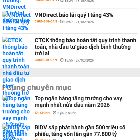
CHỨNG KHOÁN
-
18:24 | 18/05/2026
VNDirect báo lãi quý I tăng 43%
CHỨNG KHOÁN
-
08:57 | 21/04/2026
CTCK thông báo hoàn tất quy trình thanh
toán, nhà đầu tư giao dịch bình thường
trở lại
CHỨNG KHOÁN
-
15:55 | 27/02/2026
Cùng chuyên mục
Top ngân hàng tăng trưởng cho vay
mạnh nhất nửa đầu năm 2026
TÀI CHÍNH
-
1 phút trước
BIDV sắp phát hành gần 500 triệu cổ
phiếu, tăng vốn lên gần 77.800 tỷ