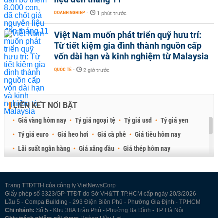
DOANH NGHIỆP
-
1 phút trước
Việt Nam muốn phát triển quỹ hưu trí:
Từ tiết kiệm gia đình thành nguồn cấp
vốn dài hạn và kinh nghiệm từ Malaysia
QUỐC TẾ
-
2 giờ trước
LIÊN KẾT NỔI BẬT
Giá vàng hôm nay
Tỷ giá ngoại tệ
Tỷ giá usd
Tỷ giá yen
Tỷ giá euro
Giá heo hơi
Giá cà phê
Giá tiêu hôm nay
Lãi suất ngân hàng
Giá xăng dầu
Giá thép hôm nay
Giá sầu riêng
Giá thịt heo
Giá gạo
Giá cao su
Best Retail Brokers
Diễn đàn đầu tư Việt Nam 2026
Trang TTĐTTH của công ty VietNewsCorp
Giấy phép số 3323/GP-TTĐT do Sở VH&TT TP.HCM cấp ngày 20/3/2026
Lầu 5 - Compa Building - 293 Điện Biên Phủ - Phường Gia Định - TP.HCM
Chi nhánh:
Số 5 - Khu 38A Trần Phú - Phường Ba Đình - TP. Hà Nội