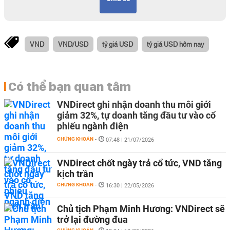
VND
VND/USD
tỷ giá USD
tỷ giá USD hôm nay
Có thể bạn quan tâm
VNDirect ghi nhận doanh thu môi giới
giảm 32%, tự doanh tăng đầu tư vào cổ
phiếu ngành điện
CHỨNG KHOÁN
-
07:48 | 21/07/2026
VNDirect chốt ngày trả cổ tức, VND tăng
kịch trần
CHỨNG KHOÁN
-
16:30 | 22/05/2026
Chủ tịch Phạm Minh Hương: VNDirect sẽ
trở lại đường đua