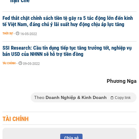
hạn chế
Fed thắt chặt chính sách tiền tệ gây ra 5 tác động lớn đến kinh
tế Việt Nam, đáng chú ý lãi suất huy động chịu áp lực tăng
THỜI SỰ
-
16-05-2022
SSI Research: Cầu tín dụng tiếp tục tăng trưởng tốt, nghiệp vụ
bán USD của NHNN sẽ hỗ trợ tiền đồng
TÀI CHÍNH
-
09-05-2022
Phương Nga
Theo
Doanh Nghiệp & Kinh Doanh
Copy link
TÀI CHÍNH
Chia sẻ