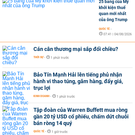
25 bang của Mỹ
khởi kiện thuế
quan mới nhất
của ông Trump
QUỐC TẾ
-
07:41 | 04/08/2026
Cán cân thương mại sắp đổi chiều?
THỜI SỰ
-
1 phút trước
Bảo Tín Mạnh Hải lên tiếng phủ nhận
hành vi thao túng, găm hàng, đẩy giá,
trục lợi
KINH DOANH
-
1 phút trước
Tập đoàn của Warren Buffett mua ròng
gần 20 tỷ USD cổ phiếu, chấm dứt chuỗi
bán ròng 14 quý
QUỐC TẾ
-
1 giờ trước