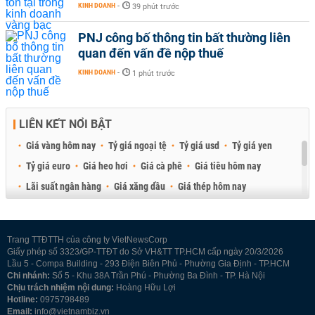
KINH DOANH
-
39 phút trước
PNJ công bố thông tin bất thường liên
quan đến vấn đề nộp thuế
KINH DOANH
-
1 phút trước
LIÊN KẾT NỔI BẬT
Giá vàng hôm nay
Tỷ giá ngoại tệ
Tỷ giá usd
Tỷ giá yen
Tỷ giá euro
Giá heo hơi
Giá cà phê
Giá tiêu hôm nay
Lãi suất ngân hàng
Giá xăng dầu
Giá thép hôm nay
Giá sầu riêng
Giá thịt heo
Giá gạo
Giá cao su
Best Retail Brokers
Diễn đàn đầu tư Việt Nam 2026
Trang TTĐTTH của công ty VietNewsCorp
Giấy phép số 3323/GP-TTĐT do Sở VH&TT TP.HCM cấp ngày 20/3/2026
Lầu 5 - Compa Building - 293 Điện Biên Phủ - Phường Gia Định - TP.HCM
Chi nhánh:
Số 5 - Khu 38A Trần Phú - Phường Ba Đình - TP. Hà Nội
Chịu trách nhiệm nội dung:
Hoàng Hữu Lợi
Hotline:
0975798489
Email:
info@vietnambiz.vn