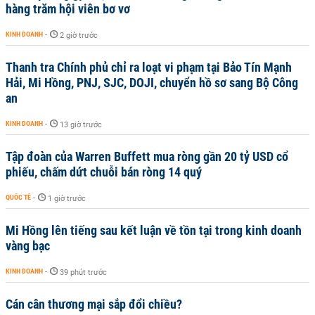
hàng trăm hội viên bơ vơ
KINH DOANH
-
2 giờ trước
Thanh tra Chính phủ chỉ ra loạt vi phạm tại Bảo Tín Mạnh
Hải, Mi Hồng, PNJ, SJC, DOJI, chuyển hồ sơ sang Bộ Công
an
KINH DOANH
-
13 giờ trước
Tập đoàn của Warren Buffett mua ròng gần 20 tỷ USD cổ
phiếu, chấm dứt chuỗi bán ròng 14 quý
QUỐC TẾ
-
1 giờ trước
Mi Hồng lên tiếng sau kết luận về tồn tại trong kinh doanh
vàng bạc
KINH DOANH
-
39 phút trước
Cán cân thương mại sắp đổi chiều?