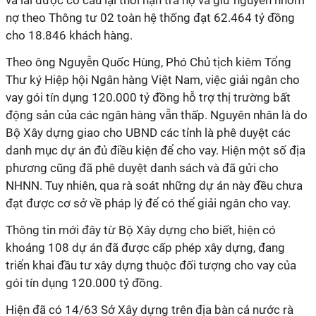
và lãi được cơ cấu lại thời hạn trả nợ và giữ nguyên nhóm
nợ theo Thông tư 02 toàn hệ thống đạt 62.464 tỷ đồng
cho 18.846 khách hàng.
Theo ông
Nguyễn Quốc Hùng, Phó Chủ tịch kiêm Tổng
Thư ký Hiệp hội Ngân hàng Việt Nam, việc giải ngân cho
vay gói tín dụng 120.000 tỷ đồng hỗ trợ thị trường bất
động sản của các ngân hàng vẫn thấp. Nguyên nhân là do
Bộ Xây dựng giao cho UBND các tỉnh là phê duyệt các
danh mục dự án đủ điều kiện để cho vay. Hiện một số địa
phương cũng đã phê duyệt danh sách và đã gửi cho
NHNN. Tuy nhiên, qua rà soát những dự án này đều chưa
đạt được cơ sở về pháp lý để có thể giải ngân cho vay.
Thông tin mới đây từ Bộ Xây dựng cho biết, hiện có
khoảng 108 dự án đã được cấp phép xây dựng, đang
triển khai đầu tư xây dựng thuộc đối tượng cho vay của
gói tín dụng 120.000 tỷ đồng.
Hiện đã có 14/63 Sở Xây dựng trên địa bàn cả nước rà