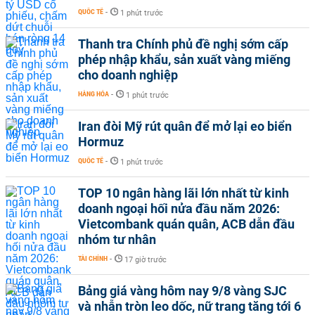
QUỐC TẾ
-
1 phút trước
Thanh tra Chính phủ đề nghị sớm cấp
phép nhập khẩu, sản xuất vàng miếng
cho doanh nghiệp
HÀNG HÓA
-
1 phút trước
Iran đòi Mỹ rút quân để mở lại eo biển
Hormuz
QUỐC TẾ
-
1 phút trước
TOP 10 ngân hàng lãi lớn nhất từ kinh
doanh ngoại hối nửa đầu năm 2026:
Vietcombank quán quân, ACB dẫn đầu
nhóm tư nhân
TÀI CHÍNH
-
17 giờ trước
Bảng giá vàng hôm nay 9/8 vàng SJC
và nhẫn tròn leo dốc, nữ trang tăng tới 6