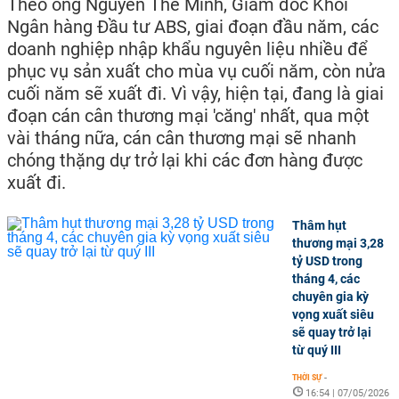
Theo ông Nguyễn Thế Minh, Giám đốc Khối
Ngân hàng Đầu tư ABS, giai đoạn đầu năm, các
doanh nghiệp nhập khẩu nguyên liệu nhiều để
phục vụ sản xuất cho mùa vụ cuối năm, còn nửa
cuối năm sẽ xuất đi. Vì vậy, hiện tại, đang là giai
đoạn cán cân thương mại 'căng' nhất, qua một
vài tháng nữa, cán cân thương mại sẽ nhanh
chóng thặng dự trở lại khi các đơn hàng được
xuất đi.
Thâm hụt
thương mại 3,28
tỷ USD trong
tháng 4, các
chuyên gia kỳ
vọng xuất siêu
sẽ quay trở lại
từ quý III
THỜI SỰ
-
16:54 | 07/05/2026