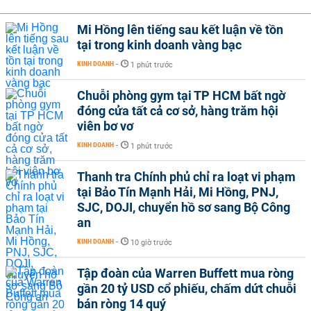
Mi Hồng lên tiếng sau kết luận về tồn
tại trong kinh doanh vàng bạc
KINH DOANH
-
1 phút trước
Chuỗi phòng gym tại TP HCM bất ngờ
đóng cửa tất cả cơ sở, hàng trăm hội
viên bơ vơ
KINH DOANH
-
1 phút trước
Thanh tra Chính phủ chỉ ra loạt vi phạm
tại Bảo Tín Mạnh Hải, Mi Hồng, PNJ,
SJC, DOJI, chuyển hồ sơ sang Bộ Công
an
KINH DOANH
-
10 giờ trước
Tập đoàn của Warren Buffett mua ròng
gần 20 tỷ USD cổ phiếu, chấm dứt chuỗi
bán ròng 14 quý