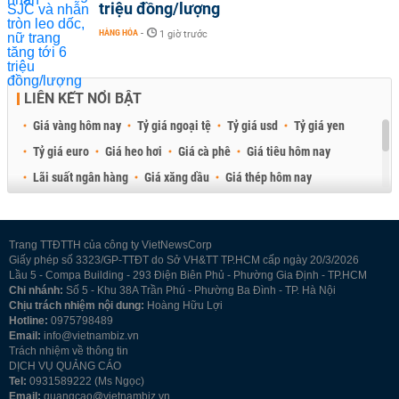
triệu đồng/lượng
HÀNG HÓA
-
1 giờ trước
LIÊN KẾT NỔI BẬT
Giá vàng hôm nay
Tỷ giá ngoại tệ
Tỷ giá usd
Tỷ giá yen
Tỷ giá euro
Giá heo hơi
Giá cà phê
Giá tiêu hôm nay
Lãi suất ngân hàng
Giá xăng dầu
Giá thép hôm nay
Giá sầu riêng
Giá thịt heo
Giá gạo
Giá cao su
Best Retail Brokers
Diễn đàn đầu tư Việt Nam 2026
Trang TTĐTTH của công ty VietNewsCorp
Giấy phép số 3323/GP-TTĐT do Sở VH&TT TP.HCM cấp ngày 20/3/2026
Lầu 5 - Compa Building - 293 Điện Biên Phủ - Phường Gia Định - TP.HCM
Chi nhánh:
Số 5 - Khu 38A Trần Phú - Phường Ba Đình - TP. Hà Nội
Chịu trách nhiệm nội dung:
Hoàng Hữu Lợi
Hotline:
0975798489
Email:
info@vietnambiz.vn
Trách nhiệm về thông tin
DỊCH VỤ QUẢNG CÁO
Tel:
0931589222 (Ms Ngọc)
Email:
quangcao@vietnambiz.vn