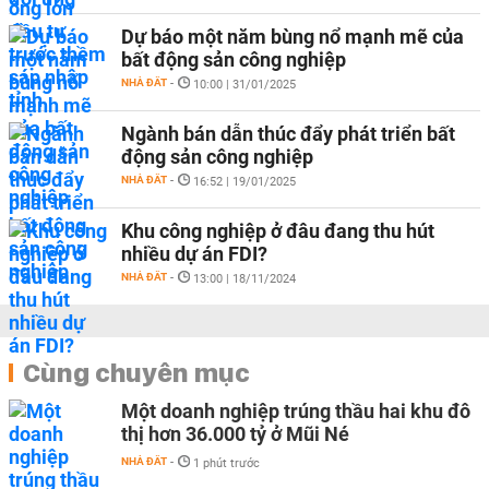
Dự báo một năm bùng nổ mạnh mẽ của
bất động sản công nghiệp
NHÀ ĐẤT
-
10:00 | 31/01/2025
Ngành bán dẫn thúc đẩy phát triển bất
động sản công nghiệp
NHÀ ĐẤT
-
16:52 | 19/01/2025
Khu công nghiệp ở đâu đang thu hút
nhiều dự án FDI?
NHÀ ĐẤT
-
13:00 | 18/11/2024
Cùng chuyên mục
Một doanh nghiệp trúng thầu hai khu đô
thị hơn 36.000 tỷ ở Mũi Né
NHÀ ĐẤT
-
1 phút trước