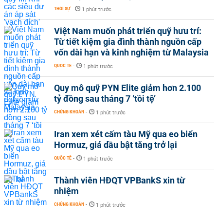
THỜI SỰ
-
1 phút trước
Việt Nam muốn phát triển quỹ hưu trí:
Từ tiết kiệm gia đình thành nguồn cấp
vốn dài hạn và kinh nghiệm từ Malaysia
QUỐC TẾ
-
1 phút trước
Quy mô quỹ PYN Elite giảm hơn 2.100
tỷ đồng sau tháng 7 ‘tồi tệ’
CHỨNG KHOÁN
-
1 phút trước
Iran xem xét cấm tàu Mỹ qua eo biển
Hormuz, giá dầu bật tăng trở lại
QUỐC TẾ
-
1 phút trước
Thành viên HĐQT VPBankS xin từ
nhiệm
CHỨNG KHOÁN
-
1 phút trước