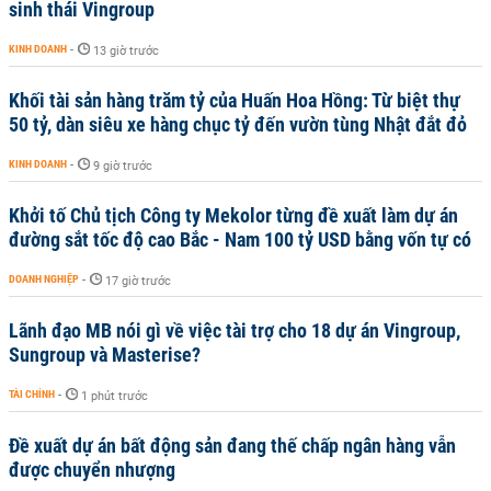
sinh thái Vingroup
KINH DOANH
-
13 giờ trước
Khối tài sản hàng trăm tỷ của Huấn Hoa Hồng: Từ biệt thự
50 tỷ, dàn siêu xe hàng chục tỷ đến vườn tùng Nhật đắt đỏ
KINH DOANH
-
9 giờ trước
Khởi tố Chủ tịch Công ty Mekolor từng đề xuất làm dự án
đường sắt tốc độ cao Bắc - Nam 100 tỷ USD bằng vốn tự có
DOANH NGHIỆP
-
17 giờ trước
Lãnh đạo MB nói gì về việc tài trợ cho 18 dự án Vingroup,
Sungroup và Masterise?
TÀI CHÍNH
-
1 phút trước
Đề xuất dự án bất động sản đang thế chấp ngân hàng vẫn
được chuyển nhượng