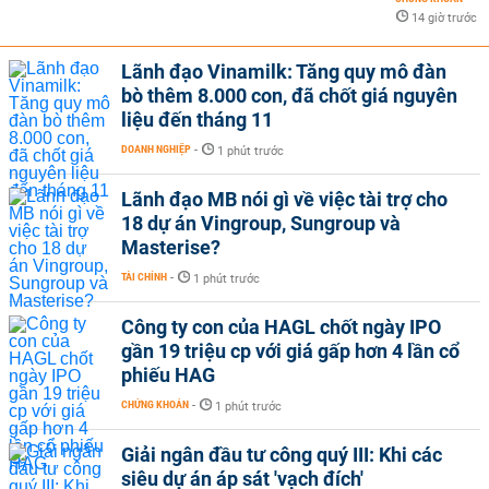
14 giờ trước
Lãnh đạo Vinamilk: Tăng quy mô đàn
bò thêm 8.000 con, đã chốt giá nguyên
liệu đến tháng 11
DOANH NGHIỆP
-
1 phút trước
Lãnh đạo MB nói gì về việc tài trợ cho
18 dự án Vingroup, Sungroup và
Masterise?
TÀI CHÍNH
-
1 phút trước
Công ty con của HAGL chốt ngày IPO
gần 19 triệu cp với giá gấp hơn 4 lần cổ
phiếu HAG
CHỨNG KHOÁN
-
1 phút trước
Giải ngân đầu tư công quý III: Khi các
siêu dự án áp sát 'vạch đích'