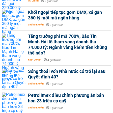
TÀI CHÍNH
-
2 giờ trước
Khối ngoại tiếp tục gom DMX, xả gần
360 tỷ một mã ngân hàng
CHỨNG KHOÁN
-
2 giờ trước
Tăng trưởng phi mã 700%, Bảo Tín
Mạnh Hải lộ tham vọng doanh thu
74.000 tỷ: Ngành vàng kiếm tiền khủng
thế nào?
KINH DOANH
-
4 giờ trước
Sóng thoái vốn Nhà nước có trở lại sau
Quyết định 40?
CHỨNG KHOÁN
-
3 giờ trước
Petrolimex điều chỉnh phương án bán
hơn 23 triệu cp quỹ
CHỨNG KHOÁN
-
3 giờ trước