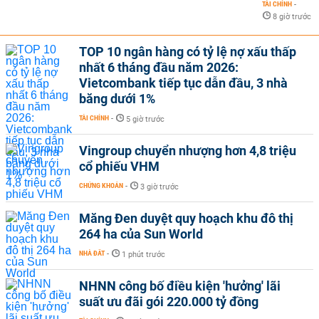
TÀI CHÍNH
-
8 giờ trước
TOP 10 ngân hàng có tỷ lệ nợ xấu thấp
nhất 6 tháng đầu năm 2026:
Vietcombank tiếp tục dẫn đầu, 3 nhà
băng dưới 1%
TÀI CHÍNH
-
5 giờ trước
Vingroup chuyển nhượng hơn 4,8 triệu
cổ phiếu VHM
CHỨNG KHOÁN
-
3 giờ trước
Măng Đen duyệt quy hoạch khu đô thị
264 ha của Sun World
NHÀ ĐẤT
-
1 phút trước
NHNN công bố điều kiện 'hưởng' lãi
suất ưu đãi gói 220.000 tỷ đồng