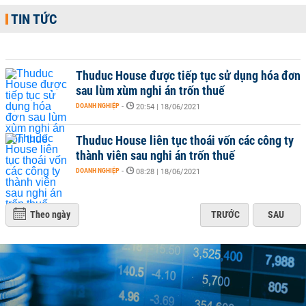
TIN TỨC
Thuduc House được tiếp tục sử dụng hóa đơn
sau lùm xùm nghi án trốn thuế
DOANH NGHIỆP
-
20:54 | 18/06/2021
Thuduc House liên tục thoái vốn các công ty
thành viên sau nghi án trốn thuế
DOANH NGHIỆP
-
08:28 | 18/06/2021
Theo ngày
TRƯỚC
SAU