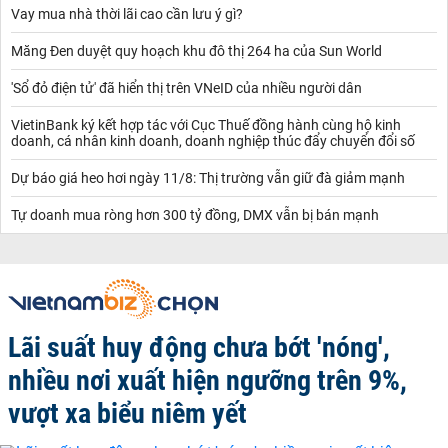
Vay mua nhà thời lãi cao cần lưu ý gì?
Măng Đen duyệt quy hoạch khu đô thị 264 ha của Sun World
'Sổ đỏ điện tử' đã hiển thị trên VNeID của nhiều người dân
VietinBank ký kết hợp tác với Cục Thuế đồng hành cùng hộ kinh
doanh, cá nhân kinh doanh, doanh nghiệp thúc đẩy chuyển đổi số
Dự báo giá heo hơi ngày 11/8: Thị trường vẫn giữ đà giảm mạnh
Tự doanh mua ròng hơn 300 tỷ đồng, DMX vẫn bị bán mạnh
Lãi suất huy động chưa bớt 'nóng',
nhiều nơi xuất hiện ngưỡng trên 9%,
vượt xa biểu niêm yết