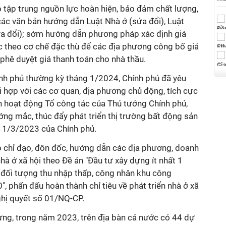
tập trung nguồn lực hoàn hiện, bảo đảm chất lượng,
 các văn bản hướng dẫn Luật Nhà ở (sửa đổi), Luật
ửa đổi); sớm hướng dẫn phương pháp xác định giá
ác theo cơ chế đặc thù để các địa phương công bố giá
phê duyệt giá thanh toán cho nhà thầu.
ính phủ thường kỳ tháng 1/2024, Chính phủ đã yêu
i hợp với các cơ quan, địa phương chủ động, tích cực
ện hoạt động Tổ công tác của Thủ tướng Chính phủ,
ớng mắc, thúc đẩy phát triển thị trường bất động sản
11/3/2023 của Chính phủ.
 chỉ đạo, đôn đốc, hướng dẫn các địa phương, doanh
hà ở xã hội theo Đề án "Đầu tư xây dựng ít nhất 1
o đối tượng thu nhập thấp, công nhân khu công
, phấn đấu hoàn thành chỉ tiêu về phát triển nhà ở xã
ghị quyết số 01/NQ-CP.
ng, trong năm 2023, trên địa bàn cả nước có 44 dự