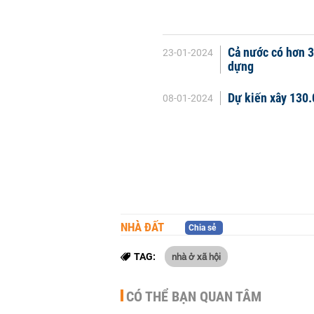
Cả nước có hơn 3
23-01-2024
dựng
Dự kiến xây 130.
08-01-2024
NHÀ ĐẤT
Chia sẻ
nhà ở xã hội
TAG:
CÓ THỂ BẠN QUAN TÂM