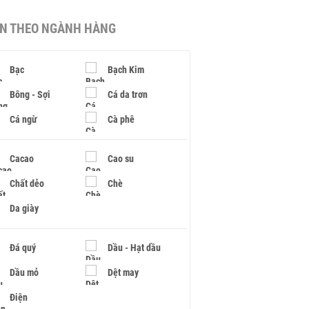
IN THEO NGÀNH HÀNG
Bạc
Bạch Kim
Bông - Sợi
Cá da trơn
Cá ngừ
Cà phê
Cacao
Cao su
Chất dẻo
Chè
Da giày
Đá quý
Dầu - Hạt dầu
Dầu mỏ
Dệt may
Điện