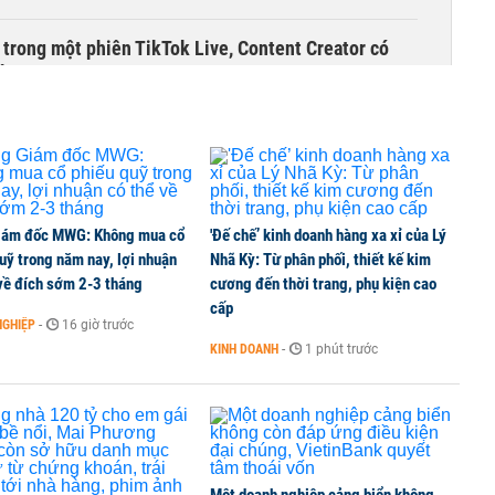
 trong một phiên TikTok Live, Content Creator có
đêm
g trong phiên chào sàn, vốn hóa có lúc vượt
iám đốc MWG: Không mua cổ
'Đế chế’ kinh doanh hàng xa xỉ của Lý
uỹ trong năm nay, lợi nhuận
Nhã Kỳ: Từ phân phối, thiết kế kim
về đích sớm 2-3 tháng
cương đến thời trang, phụ kiện cao
iếu thu về hơn 3.600 tỷ, lãi suất trả lên tới
cấp
NGHIỆP
-
16 giờ trước
KINH DOANH
-
1 phút trước
iến giảm 15% trong năm 2026