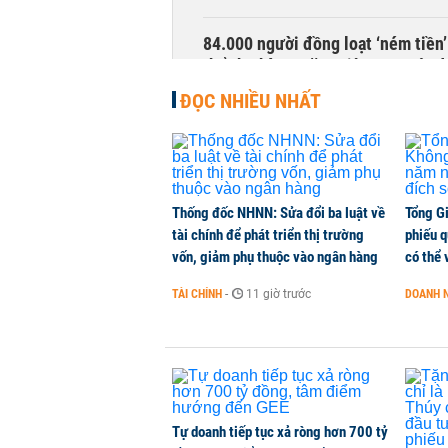
84.000 người đồng loạt ‘ném tiền’
thể thu hàng trăm triệu qua một 
KINH DOANH
-
1 phút trước
ĐỌC NHIỀU NHẤT
Cổ phiếu Điện Máy Xanh (DMX) tăn
105.000 tỷ đồng
CHỨNG KHOÁN
-
1 phút trước
Thống đốc NHNN: Sửa đổi ba luật về
Tổng G
tài chính để phát triển thị trường
phiếu q
vốn, giảm phụ thuộc vào ngân hàng
có thể 
Sacombank phát hành ba đợt trái ph
10%/năm
TÀI CHÍNH
-
11 giờ trước
DOANH 
TÀI CHÍNH
-
1 phút trước
Xuất khẩu gạo của Thái Lan dự k
HÀNG HÓA
-
1 phút trước
Tự doanh tiếp tục xả ròng hơn 700 tỷ