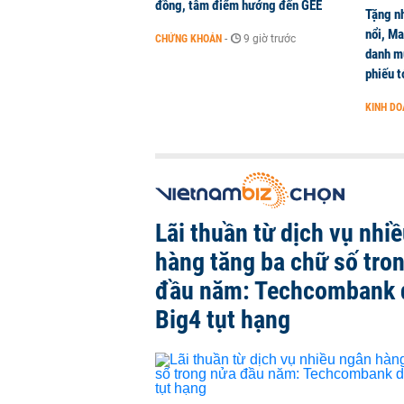
đồng, tâm điểm hướng đến GEE
Tặng nh
nổi, M
CHỨNG KHOÁN
-
9 giờ trước
danh mụ
phiếu t
KINH D
Lãi thuần từ dịch vụ nhi
hàng tăng ba chữ số tro
đầu năm: Techcombank 
Big4 tụt hạng