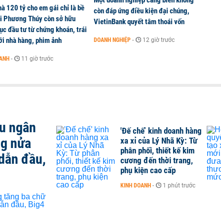
Một doanh nghiệp cảng biển không
à 120 tỷ cho em gái chỉ là bề
còn đáp ứng điều kiện đại chúng,
ai Phương Thúy còn sở hữu
VietinBank quyết tâm thoái vốn
c đầu tư từ chứng khoán, trái
ới nhà hàng, phim ảnh
DOANH NGHIỆP
-
12 giờ trước
OANH
-
11 giờ trước
ều ngân
'Đế chế’ kinh doanh hàng
ng nửa
xa xỉ của Lý Nhã Kỳ: Từ
phân phối, thiết kế kim
dẫn đầu,
cương đến thời trang,
phụ kiện cao cấp
KINH DOANH
-
1 phút trước