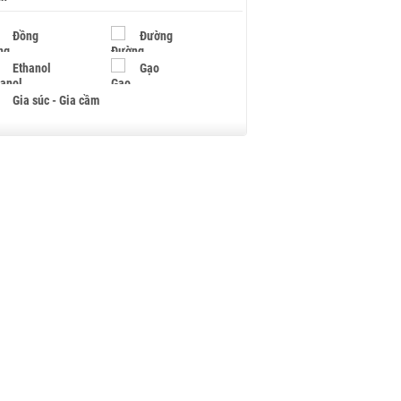
Đồng
Đường
Ethanol
Gạo
Gia súc - Gia cầm
Giấy
Gỗ
Hạt điều
Hồ tiêu - Hạt tiêu
Khí đốt
Kim loại khác
Mắc ca
Muối
Ngũ cốc
Nhựa - Hạt nhựa
Palladium
Phân bón