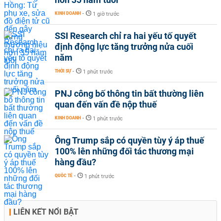
KINH DOANH
-
1 giờ trước
SSI Research chỉ ra hai yếu tố quyết
định động lực tăng trưởng nửa cuối
năm
THỜI SỰ
-
1 phút trước
PNJ công bố thông tin bất thường liên
quan đến vấn đề nộp thuế
KINH DOANH
-
1 phút trước
Ông Trump sắp có quyền tùy ý áp thuế
100% lên những đối tác thương mại
hàng đầu?
QUỐC TẾ
-
1 phút trước
LIÊN KẾT NỔI BẬT