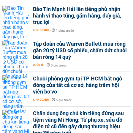
Bảo Tín Mạnh Hải lên tiếng phủ nhận
hành vi thao túng, găm hàng, đẩy giá,
trục lợi
KINH DOANH
-
1 phút trước
Tập đoàn của Warren Buffett mua ròng
gần 20 tỷ USD cổ phiếu, chấm dứt chuỗi
bán ròng 14 quý
QUỐC TẾ
-
5 giờ trước
Chuỗi phòng gym tại TP HCM bất ngờ
đóng cửa tất cả cơ sở, hàng trăm hội
viên bơ vơ
KINH DOANH
-
6 giờ trước
Chân dung ông chủ kín tiếng đứng sau
tiệm vàng Mi Hồng: Từ phụ xe, sửa đồ
điện tử cũ đến gây dựng thương hiệu
hơn 35 năm tuổi