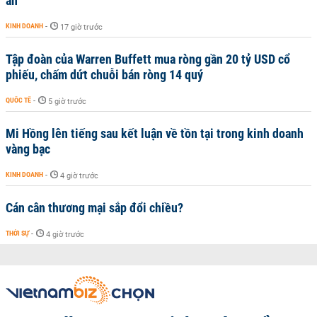
an
KINH DOANH
-
17 giờ trước
Tập đoàn của Warren Buffett mua ròng gần 20 tỷ USD cổ
phiếu, chấm dứt chuỗi bán ròng 14 quý
QUỐC TẾ
-
5 giờ trước
Mi Hồng lên tiếng sau kết luận về tồn tại trong kinh doanh
vàng bạc
KINH DOANH
-
4 giờ trước
Cán cân thương mại sắp đổi chiều?
THỜI SỰ
-
4 giờ trước