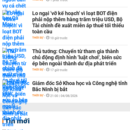
1 phút trước
Lo ngại 'vỡ kế hoạch' vì loạt BOT điện
phải nộp thêm hàng trăm triệu USD, Bộ
Tài chính đề xuất miễn áp thuế tối thiểu
toàn cầu
THỜI SỰ
-
10 giờ trước
Thủ tướng: Chuyển từ tham gia thành
chủ động định hình 'luật chơi', biến sức
ép bên ngoài thành dư địa phát triển
THỜI SỰ
-
17 giờ trước
Giám đốc Sở Khoa học và Công nghệ tỉnh
Bắc Ninh bị bắt
THỜI SỰ
-
21:00 | 04/08/2026
Tin mới