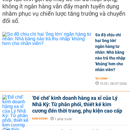
không ít ngân hàng vẫn đẩy mạnh tuyển dụng
nhằm phục vụ chiến lược tăng trưởng và chuyển
đổi số.
So độ chịu chi
hai 'ông lớn'
ngân hàng tư
nhân: Nhà băng
nào trả thu nhập
'khủng' hơn cho
nhân viên?
TÀI CHÍNH
-
10:33 | 28/07/2026
'Đế chế’ kinh doanh hàng xa xỉ của Lý
Nhã Kỳ: Từ phân phối, thiết kế kim
cương đến thời trang, phụ kiện cao cấp
KINH DOANH
-
1 phút trước