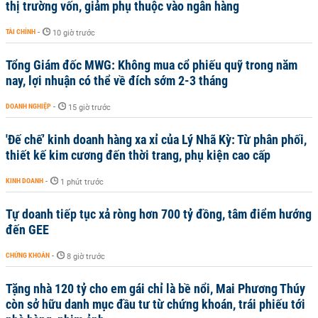
thị trường vốn, giảm phụ thuộc vào ngân hàng
TÀI CHÍNH
-
10 giờ trước
Tổng Giám đốc MWG: Không mua cổ phiếu quỹ trong năm
nay, lợi nhuận có thể về đích sớm 2-3 tháng
DOANH NGHIỆP
-
15 giờ trước
'Đế chế’ kinh doanh hàng xa xỉ của Lý Nhã Kỳ: Từ phân phối,
thiết kế kim cương đến thời trang, phụ kiện cao cấp
KINH DOANH
-
1 phút trước
Tự doanh tiếp tục xả ròng hơn 700 tỷ đồng, tâm điểm hướng
đến GEE
CHỨNG KHOÁN
-
8 giờ trước
Tặng nhà 120 tỷ cho em gái chỉ là bề nổi, Mai Phương Thúy
còn sở hữu danh mục đầu tư từ chứng khoán, trái phiếu tới