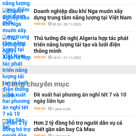
Doanh nghiệp dầu khí Nga muốn xây
dựng trung tâm năng lượng tại Việt Nam
THỜI SỰ
-
08:55 | 28/11/2025
Thủ tướng đề nghị Algeria hợp tác phát
triển năng lượng tái tạo và lưới điện
thông minh
THỜI SỰ
-
14:51 | 21/11/2025
Cùng chuyên mục
Đề xuất hai phương án nghỉ tết 7 và 10
ngày liên tục
THỜI SỰ
-
1 phút trước
Hơn 2 tỷ đồng hỗ trợ người dân vụ cá
chết gần sân bay Cà Mau
THỜI SỰ
-