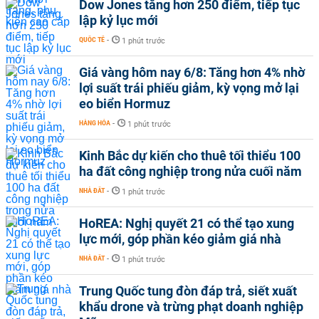
Dow Jones tăng hơn 250 điểm, tiếp tục
lập kỷ lục mới
QUỐC TẾ
-
1 phút trước
Giá vàng hôm nay 6/8: Tăng hơn 4% nhờ
lợi suất trái phiếu giảm, kỳ vọng mở lại
eo biển Hormuz
HÀNG HÓA
-
1 phút trước
Kinh Bắc dự kiến cho thuê tối thiểu 100
ha đất công nghiệp trong nửa cuối năm
NHÀ ĐẤT
-
1 phút trước
HoREA: Nghị quyết 21 có thể tạo xung
lực mới, góp phần kéo giảm giá nhà
NHÀ ĐẤT
-
1 phút trước
Trung Quốc tung đòn đáp trả, siết xuất
khẩu drone và trừng phạt doanh nghiệp