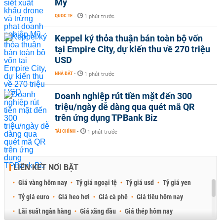
Mỹ
QUỐC TẾ
-
1 phút trước
Keppel ký thỏa thuận bán toàn bộ vốn
tại Empire City, dự kiến thu về 270 triệu
USD
NHÀ ĐẤT
-
1 phút trước
Doanh nghiệp rút tiền mặt đến 300
triệu/ngày dễ dàng qua quét mã QR
trên ứng dụng TPBank Biz
TÀI CHÍNH
-
1 phút trước
LIÊN KẾT NỔI BẬT
Giá vàng hôm nay
Tỷ giá ngoại tệ
Tỷ giá usd
Tỷ giá yen
Tỷ giá euro
Giá heo hơi
Giá cà phê
Giá tiêu hôm nay
Lãi suất ngân hàng
Giá xăng dầu
Giá thép hôm nay