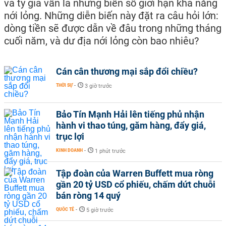
và tỷ giá vẫn là những biến số giới hạn khả năng
nới lỏng. Những diễn biến này đặt ra câu hỏi lớn:
dòng tiền sẽ được dẫn về đâu trong những tháng
cuối năm, và dư địa nới lỏng còn bao nhiêu?
Cán cân thương mại sắp đổi chiều?
THỜI SỰ
-
3 giờ trước
Bảo Tín Mạnh Hải lên tiếng phủ nhận
hành vi thao túng, găm hàng, đẩy giá,
trục lợi
KINH DOANH
-
1 phút trước
Tập đoàn của Warren Buffett mua ròng
gần 20 tỷ USD cổ phiếu, chấm dứt chuỗi
bán ròng 14 quý
QUỐC TẾ
-
5 giờ trước