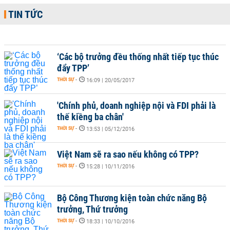
TIN TỨC
‘Các bộ trưởng đều thống nhất tiếp tục thúc
đẩy TPP’
THỜI SỰ
-
16:09 | 20/05/2017
'Chính phủ, doanh nghiệp nội và FDI phải là
thế kiềng ba chân'
THỜI SỰ
-
13:53 | 05/12/2016
Việt Nam sẽ ra sao nếu không có TPP?
THỜI SỰ
-
15:28 | 10/11/2016
Bộ Công Thương kiện toàn chức năng Bộ
trưởng, Thứ trưởng
THỜI SỰ
-
18:33 | 10/10/2016