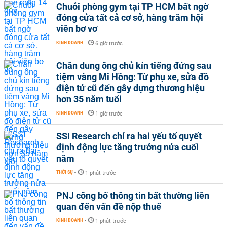
Chuỗi phòng gym tại TP HCM bất ngờ
đóng cửa tất cả cơ sở, hàng trăm hội
viên bơ vơ
KINH DOANH
-
6 giờ trước
Chân dung ông chủ kín tiếng đứng sau
tiệm vàng Mi Hồng: Từ phụ xe, sửa đồ
điện tử cũ đến gây dựng thương hiệu
hơn 35 năm tuổi
KINH DOANH
-
1 giờ trước
SSI Research chỉ ra hai yếu tố quyết
định động lực tăng trưởng nửa cuối
năm
THỜI SỰ
-
1 phút trước
PNJ công bố thông tin bất thường liên
quan đến vấn đề nộp thuế
KINH DOANH
-
1 phút trước