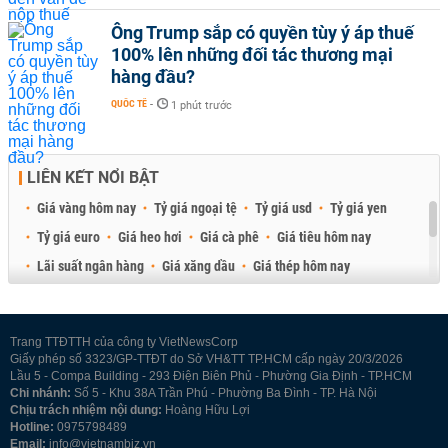
Ông Trump sắp có quyền tùy ý áp thuế
100% lên những đối tác thương mại
hàng đầu?
QUỐC TẾ
-
1 phút trước
LIÊN KẾT NỔI BẬT
Giá vàng hôm nay
Tỷ giá ngoại tệ
Tỷ giá usd
Tỷ giá yen
Tỷ giá euro
Giá heo hơi
Giá cà phê
Giá tiêu hôm nay
Lãi suất ngân hàng
Giá xăng dầu
Giá thép hôm nay
Giá sầu riêng
Giá thịt heo
Giá gạo
Giá cao su
Best Retail Brokers
Diễn đàn đầu tư Việt Nam 2026
Trang TTĐTTH của công ty VietNewsCorp
Giấy phép số 3323/GP-TTĐT do Sở VH&TT TP.HCM cấp ngày 20/3/2026
Lầu 5 - Compa Building - 293 Điện Biên Phủ - Phường Gia Định - TP.HCM
Chi nhánh:
Số 5 - Khu 38A Trần Phú - Phường Ba Đình - TP. Hà Nội
Chịu trách nhiệm nội dung:
Hoàng Hữu Lợi
Hotline:
0975798489
Email:
info@vietnambiz.vn